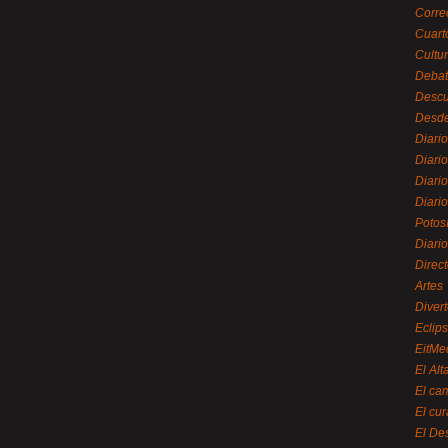
Corre
Cuart
Cultu
Debat
Desc
Desde
Diari
Diari
Diario
Diario
Potos
Diari
Direc
Artes
Divert
Eclip
EitMe
El Alt
El ca
El cu
El De