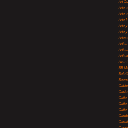
Art C
Arte a
Arte e
Arte 
Arte y
Arte y
Artes 
Artica
Artícu
Artisti
Avant
BB M
Bolet
Bueno
Cable
Cactu
Calle
Calle
Calle
Cambi
Canal
Cande