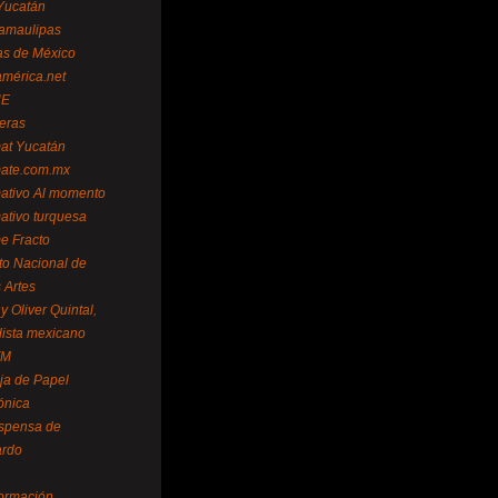
Yucatán
amaulipas
as de México
américa.net
NE
teras
mat Yucatán
mate.com.mx
mativo Al momento
mativo turquesa
me Fracto
uto Nacional de
 Artes
 Oliver Quintal,
dista mexicano
FM
ja de Papel
ónica
spensa de
ardo
formación