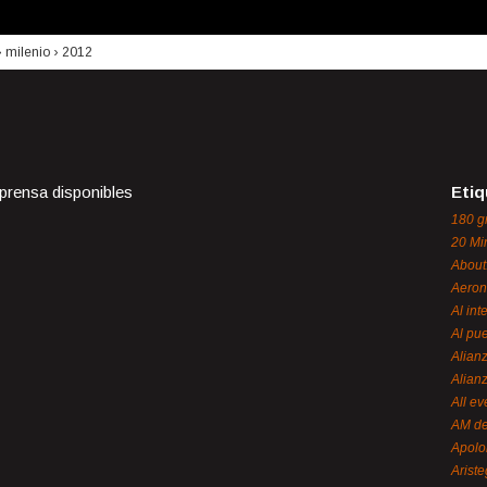
›
milenio
›
2012
 prensa disponibles
Etiq
180 g
20 Mi
About
Aeron
Al int
Al pue
Alian
Alian
All ev
AM de
Apol
Ariste