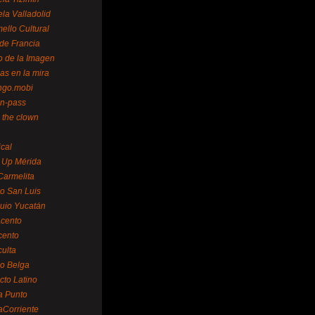
la Valladolid
ello Cultural
de Francia
o de la Imagen
as en la mira
ngo.mobi
n-pass
 the clown
ical
 Up Mérida
Carmelita
o San Luis
uio Yucatán
cento
cento
ulta
o Belga
cto Latino
a Punto
aCorriente