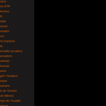
cano
ario NTR
nanciero
fo
raldo
arcial
formador
ruso
tino Expreso
te
servador yucateco
servatorio
cidental
ninsular
venir
egón Yucateco
ncipal
manario
lo de Torreón
l de México
empo de Yucatán
versal