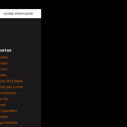
ocultar información
uetas
rados
nutos
.com
otas
erior del Estado
blo pan y circo
za francesa
za Tex
ents
 Querétaro
orama
gui Noticias