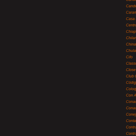
Cande
Caram
Casa 
Centr
Chiap
Chila
China
Chula
Cifo
Class
Close
Club 
Códig
Coloq
Con A
Cona
Conac
Conej
Conta
Contr
Contr