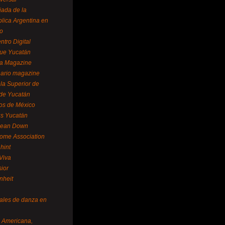
ada de la
lica Argentina en
o
ntro Digital
ue Yucatán
a Magazine
ario magazine
la Superior de
 de Yucatán
os de México
us Yucatán
pean Down
ome Association
hint
Viva
sior
nheit
vales de danza en
a Americana,