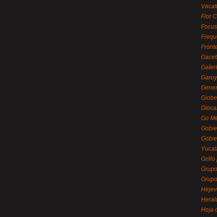
Vacat
Flor C
Focus
Frequ
Front
Gacet
Galerí
Garu
Gener
Globe
Gloca
Go Mé
Gobie
Gobie
Yucat
Grillo
Grupo
Grupo
Hejev
Heral
Hoja 