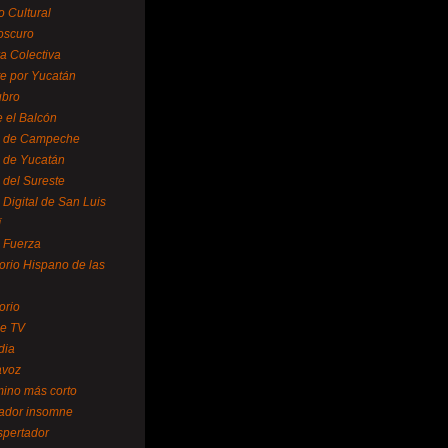
o Cultural
oscuro
ra Colectiva
e por Yucatán
ubro
 el Balcón
o de Campeche
o de Yucatán
 del Sureste
 Digital de San Luis
í
o Fuerza
torio Hispano de las
orio
se TV
dia
avoz
mino más corto
rador insomne
spertador