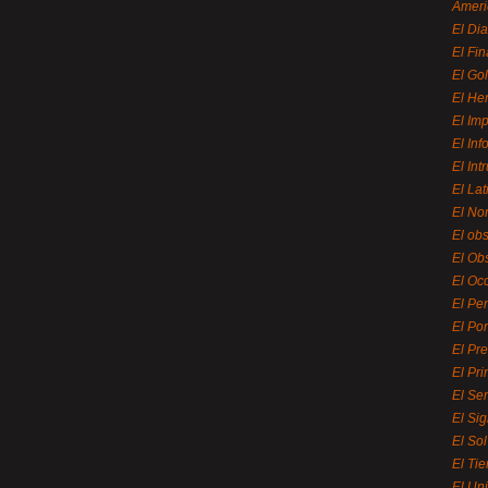
Ameri
El Di
El Fi
El Gol
El He
El Imp
El In
El Int
El La
El Nor
El ob
El Ob
El Oc
El Pe
El Por
El Pr
El Pri
El Se
El Sig
El So
El Ti
El Uni