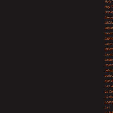
Hola 
Hoy T
Huell
Ibero
IMCI
Infolli
Infor
Infór
Infor
Infor
Infor
Instit
Bellas
Johnny
perio
Kiss 
La Ca
La Cr
La de
Leon
La i
La In