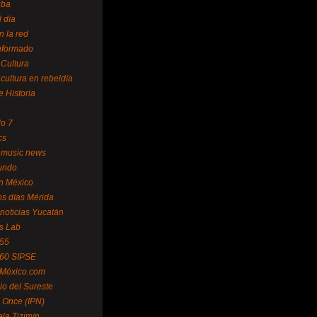
uba
l día
n la red
Informado
 Cultura
 cultura en rebeldía
e Historia
lo 7
cs
 music news
undo
ín México
s días Mérida
noticias Yucatán
s Lab
 55
 60 SIPSE
 México.com
o del Sureste
 Once (IPN)
la Tizimín