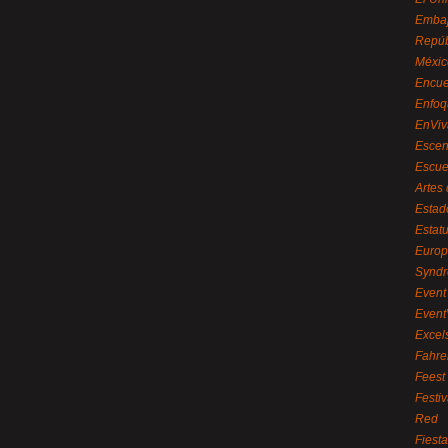
Embaj
Repúb
Méxic
Encue
Enfoq
EnViv
Escen
Escue
Artes
Estad
Estat
Euro
Syndr
Event 
Event
Excel
Fahre
Feest
Festi
Red
Fiest