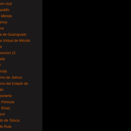
ion club
astillo
 Mérida
ency
era
a de Guanajuato
a Virtual de Mérida
yo
accion 21
dia
l
rida
rno de Jalisco
rno del Estado de
án
 porteño
 Fórmula
 Rivas
ent
do de Toluca
de Ruta