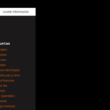
ocultar información
uetas
rados
nutos
.com
otas
erior del Estado
blo pan y circo
za francesa
za Tex
ents
 Querétaro
orama
gui Noticias