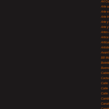
Art C
Arte a
Arte e
Arte 
Arte y
Arte y
Artes 
Artica
Artícu
Artisti
Avant
BB M
Bolet
Bueno
Cable
Cactu
Calle
Calle
Calle
Cambi
Canal
Cande