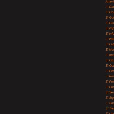
Ameri
El Di
El Fi
El Gol
El He
El Imp
El In
El Int
El La
El Nor
El ob
El Ob
El Oc
El Pe
El Por
El Pr
El Pri
El Se
El Sig
El So
El Ti
El Uni