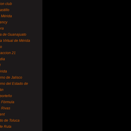
ion club
astillo
 Mérida
ency
era
a de Guanajuato
a Virtual de Mérida
yo
accion 21
dia
l
rida
rno de Jalisco
rno del Estado de
án
 porteño
 Fórmula
 Rivas
ent
do de Toluca
de Ruta