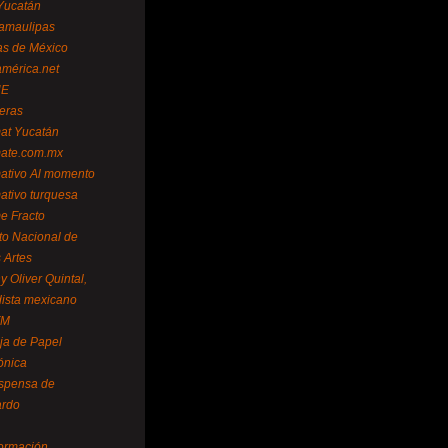
Yucatán
amaulipas
as de México
américa.net
NE
teras
mat Yucatán
mate.com.mx
mativo Al momento
mativo turquesa
me Fracto
uto Nacional de
 Artes
 Oliver Quintal,
dista mexicano
FM
ja de Papel
ónica
spensa de
ardo
formación