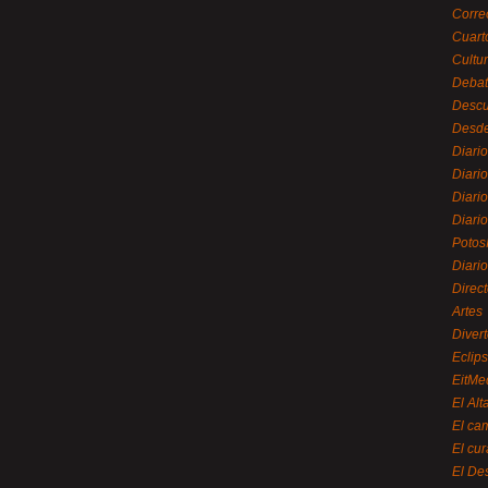
Corre
Cuart
Cultu
Debat
Desc
Desde
Diari
Diari
Diario
Diario
Potos
Diari
Direc
Artes
Divert
Eclip
EitMe
El Alt
El ca
El cu
El De