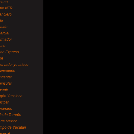
cano
ario NTR
nanciero
fo
raldo
arcial
formador
ruso
tino Expreso
te
servador yucateco
servatorio
cidental
ninsular
venir
egón Yucateco
ncipal
manario
lo de Torreón
l de México
empo de Yucatán
versal