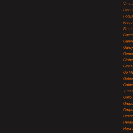
Vacat
Flor C
Focus
Frequ
Front
Gacet
Galerí
Garu
Gener
Globe
Gloca
Go Mé
Gobie
Gobie
Yucat
Grillo
Grupo
Grupo
Hejev
Heral
Hoja 