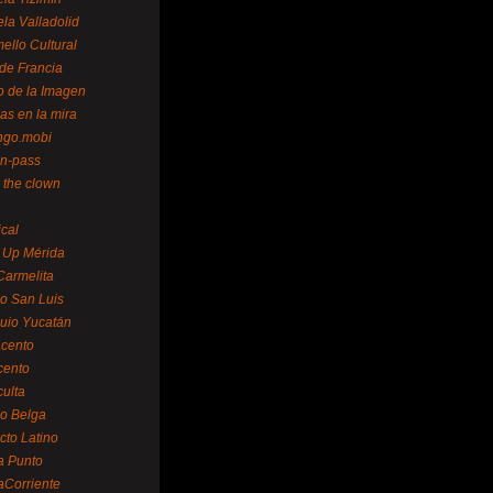
la Valladolid
ello Cultural
de Francia
o de la Imagen
as en la mira
ngo.mobi
n-pass
 the clown
ical
 Up Mérida
Carmelita
o San Luis
uio Yucatán
cento
cento
ulta
o Belga
cto Latino
a Punto
aCorriente