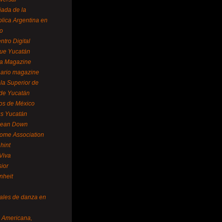
ada de la
lica Argentina en
o
ntro Digital
ue Yucatán
a Magazine
ario magazine
la Superior de
 de Yucatán
os de México
us Yucatán
pean Down
ome Association
hint
Viva
sior
nheit
vales de danza en
a Americana,