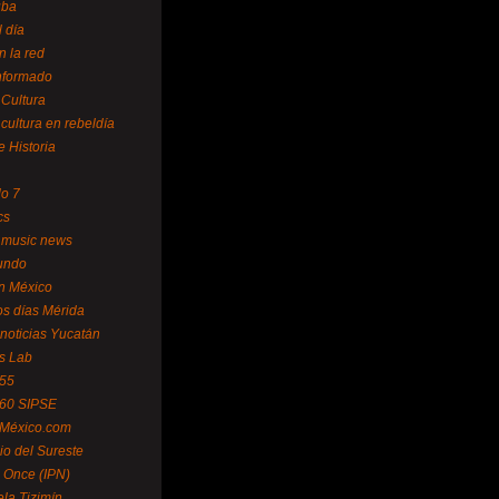
uba
l día
n la red
Informado
 Cultura
 cultura en rebeldía
e Historia
lo 7
cs
 music news
undo
ín México
s días Mérida
noticias Yucatán
s Lab
 55
 60 SIPSE
 México.com
o del Sureste
 Once (IPN)
la Tizimín