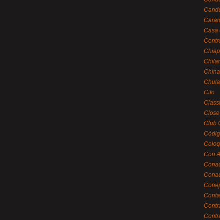
Cande
Caram
Casa 
Centr
Chiap
Chila
China
Chula
Cifo
Class
Close
Club 
Códig
Coloq
Con A
Cona
Conac
Conej
Conta
Contr
Contr