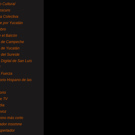
o Cultural
oscuro
ra Colectiva
e por Yucatán
ubro
 el Balcón
o de Campeche
o de Yucatán
 del Sureste
 Digital de San Luis
í
o Fuerza
torio Hispano de las
orio
se TV
dia
avoz
mino más corto
rador insomne
spertador