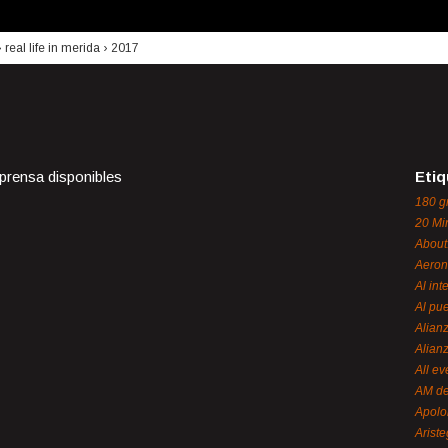
›
real life in merida
›
2017
 prensa disponibles
Etiq
180 g
20 Mi
About
Aeron
Al int
Al pue
Alian
Alian
All ev
AM de
Apol
Ariste