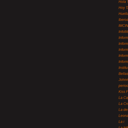
Hola 
Hoy T
Huell
Ibero
IMCI
Infolli
Infor
Infór
Infor
Infor
Infor
Instit
Bellas
Johnny
perio
Kiss 
La Ca
La Cr
La de
Leon
La i
La In