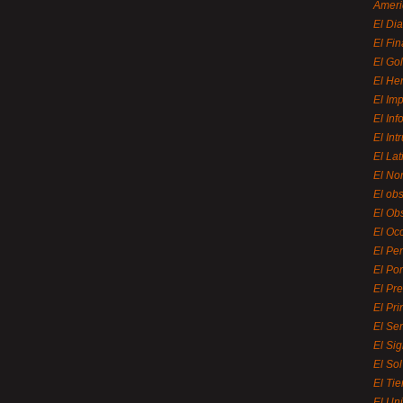
Ameri
El Di
El Fi
El Gol
El He
El Imp
El In
El Int
El La
El Nor
El ob
El Ob
El Oc
El Pe
El Por
El Pr
El Pri
El Se
El Sig
El So
El Ti
El Uni