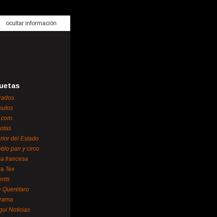
ocultar información
uetas
rados
nutos
.com
otas
erior del Estado
blo pan y circo
za francesa
za Tex
ents
 Querétaro
orama
gui Noticias