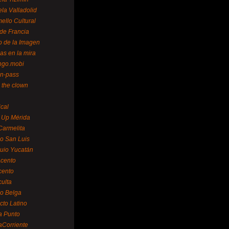
la Valladolid
ello Cultural
de Francia
o de la Imagen
as en la mira
ngo.mobi
n-pass
 the clown
ical
 Up Mérida
Carmelita
o San Luis
uio Yucatán
cento
cento
ulta
o Belga
cto Latino
a Punto
aCorriente