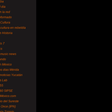
uba
l día
n la red
Informado
 Cultura
 cultura en rebeldía
e Historia
lo 7
cs
 music news
undo
ín México
s días Mérida
noticias Yucatán
s Lab
 55
 60 SIPSE
 México.com
o del Sureste
 Once (IPN)
la Tizimín