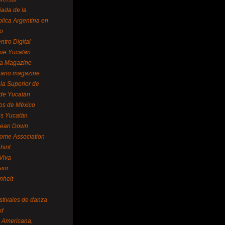
ada de la
lica Argentina en
o
ntro Digital
ue Yucatán
a Magazine
ario magazine
la Superior de
 de Yucatán
os de México
us Yucatán
pean Down
ome Association
hint
Viva
sior
nheit
stivales de danza
ed
a Americana,