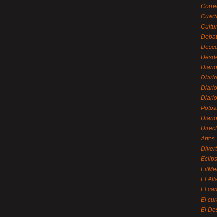
Corre
Cuart
Cultu
Debat
Desc
Desde
Diari
Diari
Diario
Diario
Potos
Diari
Direc
Artes
Divert
Eclip
EitMe
El Alt
El ca
El cu
El De