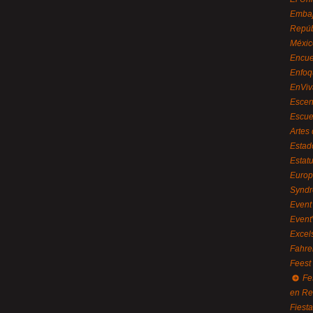
Embaj
Repúb
Méxic
Encue
Enfoq
EnViv
Escen
Escue
Artes
Estad
Estat
Euro
Syndr
Event 
Event
Excel
Fahre
Feest
Fe
en R
Fiest