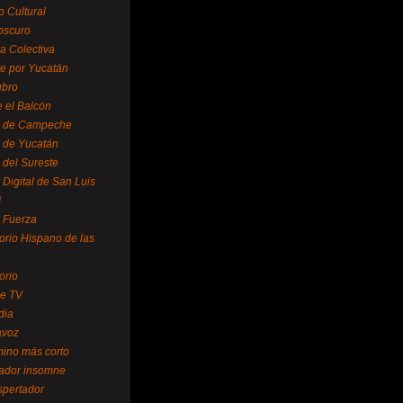
o Cultural
oscuro
ra Colectiva
e por Yucatán
ubro
 el Balcón
o de Campeche
o de Yucatán
 del Sureste
 Digital de San Luis
í
o Fuerza
torio Hispano de las
orio
se TV
dia
avoz
mino más corto
rador insomne
spertador