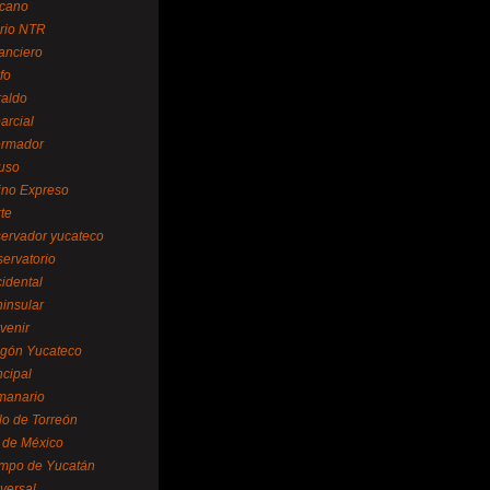
cano
ario NTR
nanciero
fo
raldo
arcial
formador
ruso
tino Expreso
te
servador yucateco
servatorio
cidental
ninsular
venir
egón Yucateco
ncipal
manario
lo de Torreón
l de México
empo de Yucatán
versal