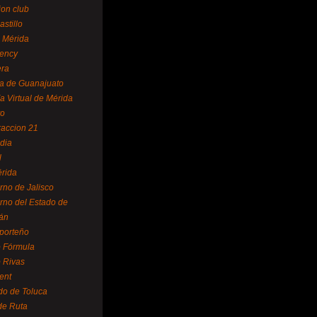
ion club
astillo
 Mérida
ency
era
a de Guanajuato
a Virtual de Mérida
yo
accion 21
dia
l
rida
rno de Jalisco
rno del Estado de
án
 porteño
 Fórmula
 Rivas
ent
do de Toluca
de Ruta