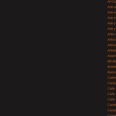
Art C
Arte a
Arte e
Arte 
Arte y
Arte y
Artes 
Artica
Artícu
Artisti
Avant
BB M
Bolet
Bueno
Cable
Cactu
Calle
Calle
Calle
Cambi
Canal
Cande