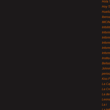
Hola 
Hoy T
Huell
Ibero
IMCI
Infolli
Infor
Infór
Infor
Infor
Infor
Instit
Bellas
Johnny
perio
Kiss 
La Ca
La Cr
La de
Leon
La i
La In