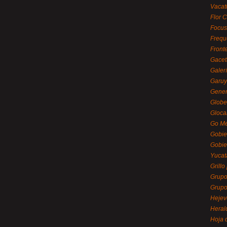
Vacat
Flor C
Focus
Frequ
Front
Gacet
Galerí
Garu
Gener
Globe
Gloca
Go Mé
Gobie
Gobie
Yucat
Grillo
Grupo
Grupo
Hejev
Heral
Hoja 