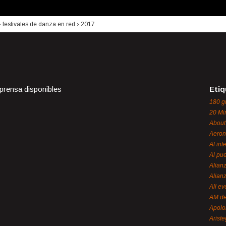
›
festivales de danza en red
›
2017
 prensa disponibles
Etiq
180 g
20 Mi
About
Aeron
Al int
Al pue
Alian
Alian
All ev
AM de
Apol
Ariste