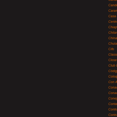
Cande
Caram
Casa 
Centr
Chiap
Chila
China
Chula
Cifo
Class
Close
Club 
Códig
Coloq
Con A
Cona
Conac
Conej
Conta
Contr
Contr