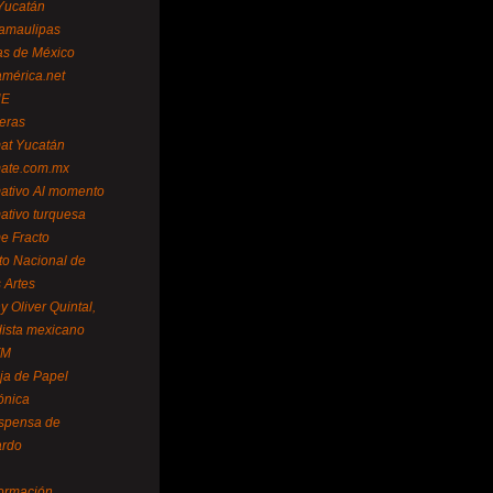
Yucatán
amaulipas
as de México
américa.net
NE
teras
mat Yucatán
mate.com.mx
mativo Al momento
mativo turquesa
me Fracto
uto Nacional de
 Artes
 Oliver Quintal,
dista mexicano
FM
ja de Papel
ónica
spensa de
ardo
formación