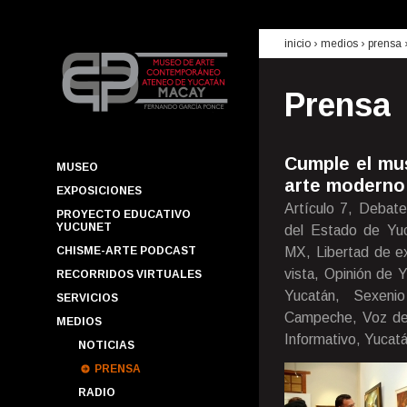
inicio
› medios ›
prensa
Prensa
Cumple el mu
MUSEO
arte moderno
EXPOSICIONES
Artículo 7, Debate
PROYECTO EDUCATIVO
YUCUNET
del Estado de Yuca
CHISME-ARTE PODCAST
MX, Libertad de ex
vista, Opinión de 
RECORRIDOS VIRTUALES
Yucatán, Sexenio
SERVICIOS
Campeche, Voz de 
MEDIOS
Informativo, Yucatá
NOTICIAS
PRENSA
RADIO