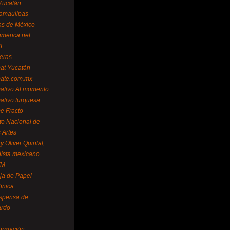
Yucatán
amaulipas
as de México
américa.net
NE
teras
mat Yucatán
mate.com.mx
mativo Al momento
mativo turquesa
me Fracto
uto Nacional de
 Artes
 Oliver Quintal,
dista mexicano
FM
ja de Papel
ónica
spensa de
ardo
formación