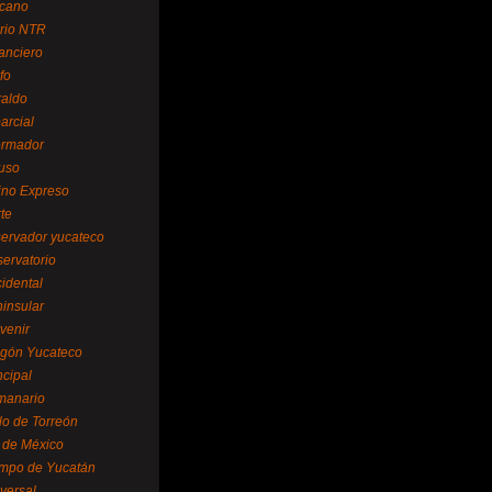
cano
ario NTR
nanciero
fo
raldo
arcial
formador
ruso
tino Expreso
te
servador yucateco
servatorio
cidental
ninsular
venir
egón Yucateco
ncipal
manario
lo de Torreón
l de México
empo de Yucatán
versal