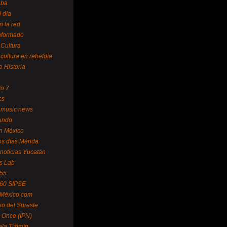
uba
l día
n la red
Informado
 Cultura
 cultura en rebeldía
e Historia
lo 7
cs
 music news
undo
ín México
s días Mérida
noticias Yucatán
s Lab
 55
 60 SIPSE
 México.com
o del Sureste
 Once (IPN)
la Tizimín