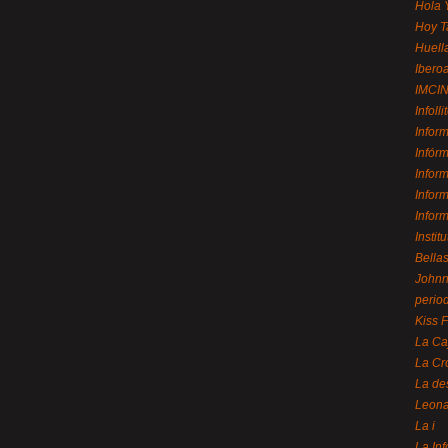
Hola 
Hoy T
Huell
Ibero
IMCI
Infolli
Infor
Infór
Infor
Infor
Infor
Instit
Bellas
Johnny
perio
Kiss 
La Ca
La Cr
La de
Leon
La i
La In