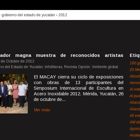
›
gobierno del estado de yucatán
›
2012
nador magna muestra de reconocidos artistas
Etiq
 de Octubre de 2012
180 g
 del Estado de Yucatán, Infolliteras, Revista Opción, Vertiente global
20 Mi
El MACAY cierra su ciclo de exposiciones
About
con obras de 13 participantes del
Aeron
Simposium Internacional de Escultura en
Al int
Acero Inoxidable 2012. Mérida, Yucatán, 26
Al pue
de octubre de...
Alian
Alian
Ver más
All ev
AM de
Apol
Ariste