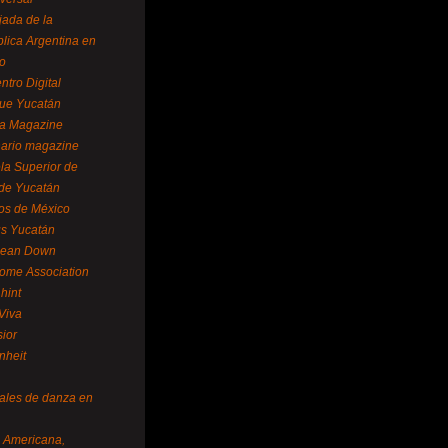
ada de la
lica Argentina en
o
ntro Digital
ue Yucatán
a Magazine
ario magazine
la Superior de
 de Yucatán
os de México
us Yucatán
pean Down
ome Association
hint
Viva
sior
nheit
vales de danza en
a Americana,