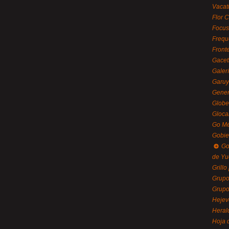
Vacat
Flor C
Focus
Frequ
Front
Gacet
Galerí
Garu
Gener
Globe
Gloca
Go Mé
Gobie
Go
de Yu
Grillo
Grupo
Grupo
Hejev
Heral
Hoja 