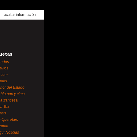
ocultar información
uetas
rados
nutos
.com
otas
erior del Estado
blo pan y circo
za francesa
za Tex
ents
 Querétaro
orama
gui Noticias