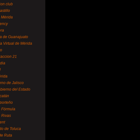
ion club
astillo
 Mérida
ency
era
a de Guanajuato
a Virtual de Mérida
yo
accion 21
dia
l
rida
rno de Jalisco
bierno del Estado
catán
 porteño
 Fórmula
 Rivas
ent
do de Toluca
de Ruta