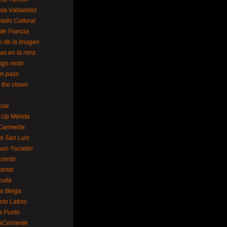
la Valladolid
ello Cultural
de Francia
o de la Imagen
as en la mira
ngo.mobi
n-pass
 the clown
ical
 Up Mérida
Carmelita
o San Luis
uio Yucatán
cento
cento
ulta
o Belga
cto Latino
a Punto
aCorriente