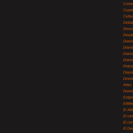
Corre
Cuart
Cultu
Debat
Desc
Desde
Diari
Diari
Diario
Diario
Potos
Diari
Direc
Artes
Divert
Eclip
EitMe
El Alt
El ca
El cu
El De