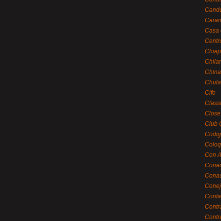
Cande
Caram
Casa 
Centr
Chiap
Chila
China
Chula
Cifo
Class
Close
Club 
Códig
Coloq
Con A
Cona
Conac
Conej
Conta
Contr
Contr