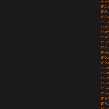
Ameri
El Di
El Fi
El Gol
El He
El Imp
El In
El Int
El La
El Nor
El ob
El Ob
El Oc
El Pe
El Por
El Pr
El Pri
El Se
El Sig
El So
El Ti
El Uni