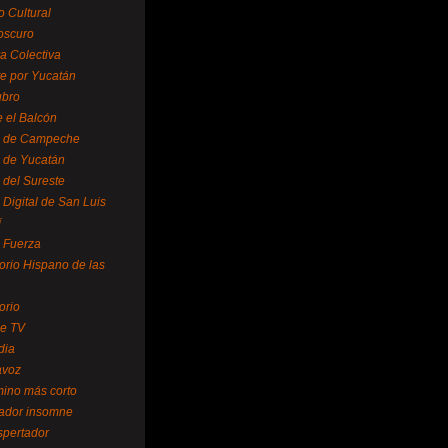
o Cultural
oscuro
ra Colectiva
e por Yucatán
ubro
 el Balcón
o de Campeche
o de Yucatán
 del Sureste
 Digital de San Luis
í
o Fuerza
torio Hispano de las
orio
se TV
dia
avoz
mino más corto
rador insomne
spertador