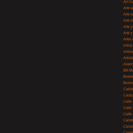
Art C
Arte a
Arte e
Arte 
Arte y
Arte y
Artes 
Artica
Artícu
Artisti
Avant
BB M
Bolet
Bueno
Cable
Cactu
Calle
Calle
Calle
Cambi
Canal
Cande