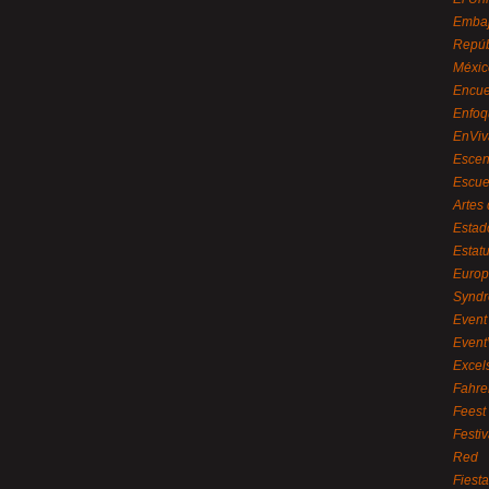
Embaj
Repúb
Méxic
Encue
Enfoq
EnViv
Escen
Escue
Artes
Estad
Estat
Euro
Syndr
Event 
Event
Excel
Fahre
Feest
Festi
Red
Fiest