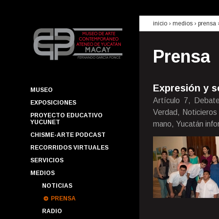
inicio
› medios ›
prensa
Prensa
Expresión y s
MUSEO
Artículo 7, Debat
EXPOSICIONES
Verdad, Noticieros
PROYECTO EDUCATIVO
YUCUNET
mano, Yucatán inf
CHISME-ARTE PODCAST
RECORRIDOS VIRTUALES
SERVICIOS
MEDIOS
NOTICIAS
PRENSA
RADIO