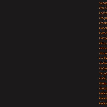
Vacat
Flor C
Focus
Frequ
Front
Gacet
Galerí
Garu
Gener
Globe
Gloca
Go Mé
Gobie
Gobie
Yucat
Grillo
Grupo
Grupo
Hejev
Heral
Hoja 