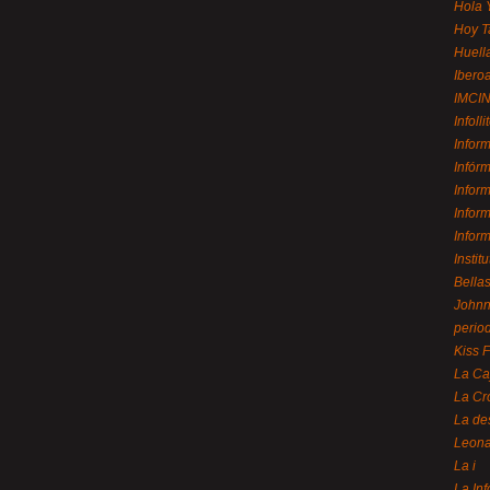
Hola 
Hoy T
Huell
Ibero
IMCI
Infolli
Infor
Infór
Infor
Infor
Infor
Instit
Bellas
Johnny
perio
Kiss 
La Ca
La Cr
La de
Leon
La i
La In