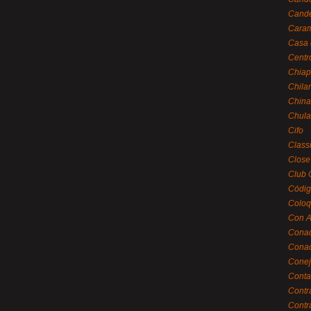
Cande
Caram
Casa 
Centr
Chiap
Chila
China
Chula
Cifo
Class
Close
Club 
Códig
Coloq
Con A
Cona
Conac
Conej
Conta
Contr
Contr