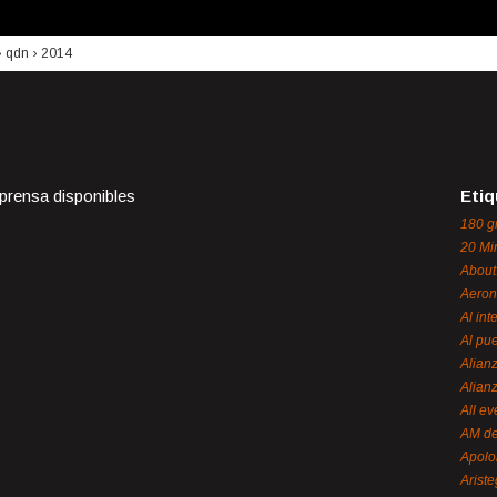
›
qdn
›
2014
 prensa disponibles
Etiq
180 g
20 Mi
About
Aeron
Al int
Al pue
Alian
Alian
All ev
AM de
Apol
Ariste