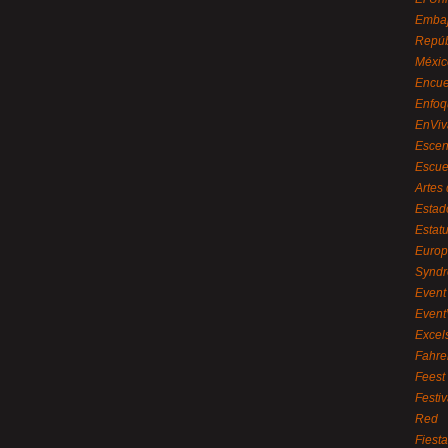
Embaj
Repúb
Méxic
Encue
Enfoq
EnViv
Escen
Escue
Artes
Estad
Estat
Euro
Syndr
Event 
Event
Excel
Fahre
Feest
Festi
Red
Fiest