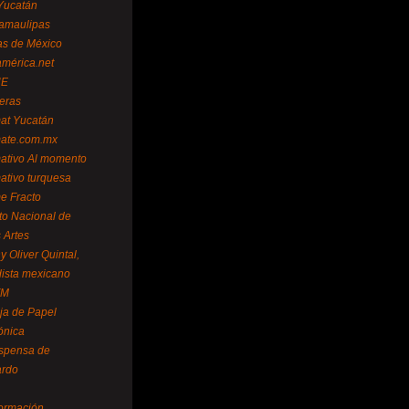
Yucatán
amaulipas
as de México
américa.net
NE
teras
mat Yucatán
mate.com.mx
mativo Al momento
mativo turquesa
me Fracto
uto Nacional de
 Artes
 Oliver Quintal,
dista mexicano
FM
ja de Papel
ónica
spensa de
ardo
formación