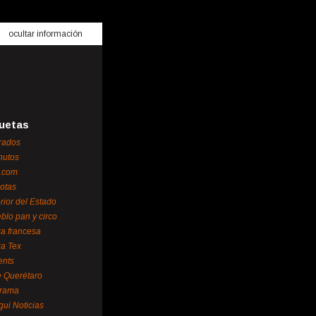
ocultar información
uetas
rados
nutos
.com
otas
erior del Estado
blo pan y circo
za francesa
za Tex
ents
 Querétaro
orama
gui Noticias