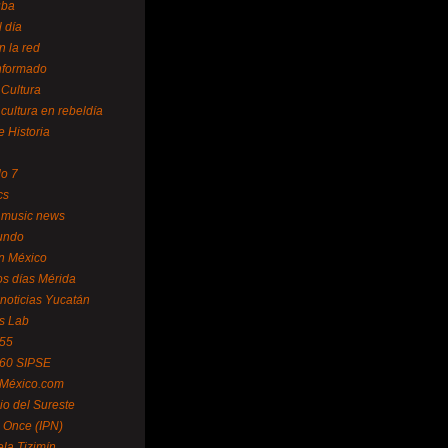
uba
l día
n la red
Informado
 Cultura
 cultura en rebeldía
e Historia
lo 7
cs
 music news
undo
ín México
s días Mérida
noticias Yucatán
s Lab
 55
 60 SIPSE
 México.com
o del Sureste
 Once (IPN)
la Tizimín