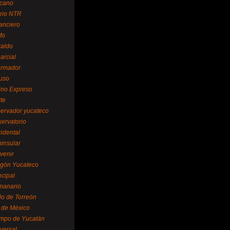
cano
ario NTR
nanciero
fo
raldo
arcial
formador
ruso
tino Expreso
te
servador yucateco
servatorio
cidental
ninsular
venir
egón Yucateco
ncipal
manario
lo de Torreón
l de México
empo de Yucatán
versal