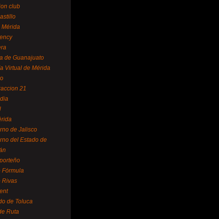
ion club
astillo
 Mérida
ency
era
a de Guanajuato
a Virtual de Mérida
yo
accion 21
dia
l
rida
rno de Jalisco
rno del Estado de
án
 porteño
 Fórmula
 Rivas
ent
do de Toluca
de Ruta