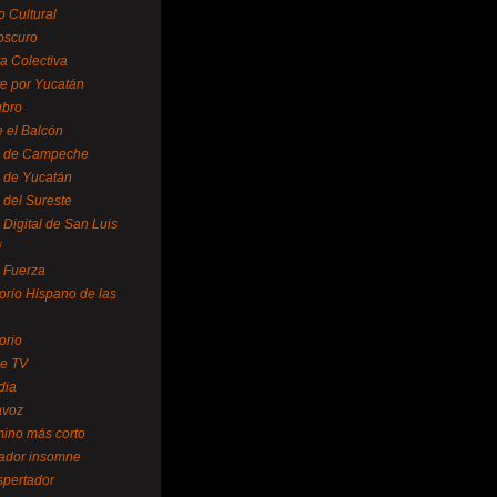
o Cultural
oscuro
ra Colectiva
e por Yucatán
ubro
 el Balcón
o de Campeche
o de Yucatán
 del Sureste
 Digital de San Luis
í
o Fuerza
torio Hispano de las
orio
se TV
dia
avoz
mino más corto
rador insomne
spertador