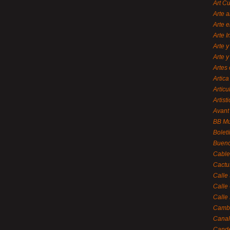
Art C
Arte a
Arte e
Arte 
Arte y
Arte y
Artes 
Artica
Artícu
Artisti
Avant
BB M
Bolet
Bueno
Cable
Cactu
Calle
Calle
Calle
Cambi
Canal
Cande