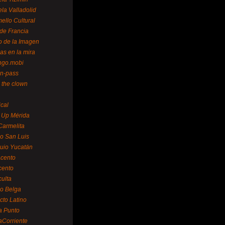
la Valladolid
ello Cultural
de Francia
o de la Imagen
as en la mira
ngo.mobi
n-pass
 the clown
ical
 Up Mérida
Carmelita
o San Luis
uio Yucatán
cento
cento
ulta
o Belga
cto Latino
a Punto
aCorriente