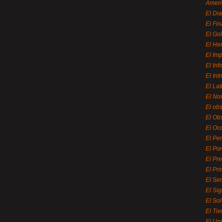
Ameri
El Di
El Fi
El Gol
El He
El Imp
El In
El Int
El La
El Nor
El ob
El Ob
El Oc
El Pe
El Por
El Pr
El Pri
El Se
El Sig
El So
El Ti
El Uni