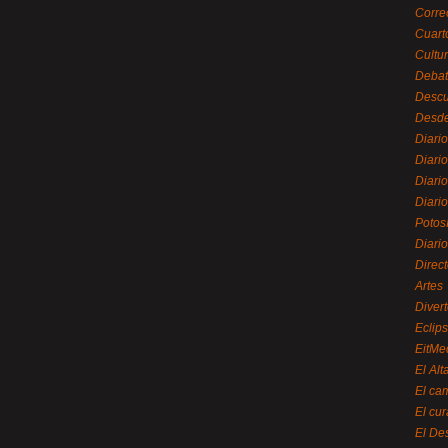
Corre
Cuart
Cultu
Debat
Desc
Desde
Diari
Diari
Diario
Diario
Potos
Diari
Direc
Artes
Divert
Eclip
EitMe
El Alt
El ca
El cu
El De