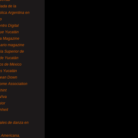
ada de la
lica Argentina en
o
ntro Digital
ue Yucatán
a Magazine
ario magazine
la Superior de
 de Yucatán
os de México
us Yucatán
pean Down
ome Association
hint
Viva
sior
nheit
vales de danza en
a Americana,