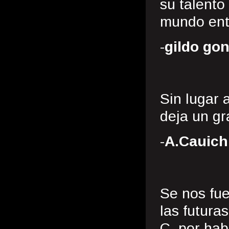
su talento
mundo ent
-
gildo gon
Sin lugar
deja un gr
-
A.Cauich
Se nos fue
las futura
C. por hab