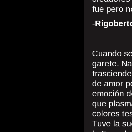
fue pero n
-
Rigobert
Cuando se
garete. Na
trasciende
de amor po
emoción d
que plasma
colores te
Tuve la su