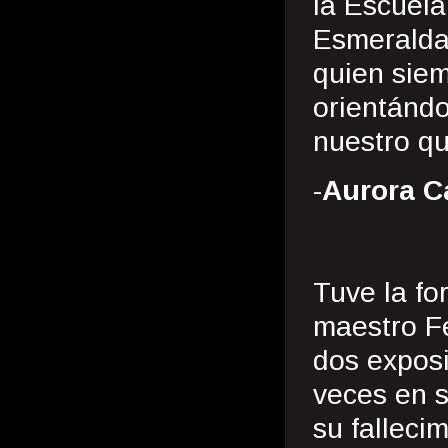
la Escuela
Esmeralda,
quien siem
orientánd
nuestro qu
-
Aurora C
Tuve la fo
maestro F
dos exposi
veces en s
su falleci