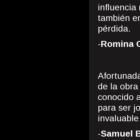
influencia
también en
pérdida.
-
Romina 
Afortunad
de la obr
conocido a
para ser j
invaluable
-
Samuel B