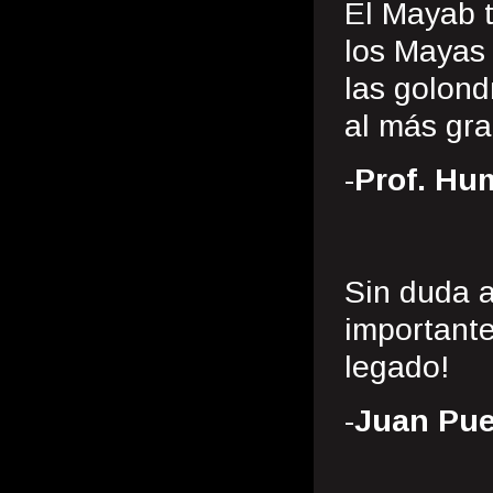
El Mayab t
los Mayas 
las golond
al más gr
-
Prof. Hu
Sin duda 
importante
legado!
-
Juan Pue