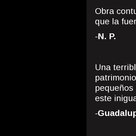
Obra contu
que la fuer
-
N. P.
Una terrib
patrimonio
pequeños 
este inigua
-
Guadalup