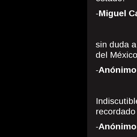
-
Miguel C
sin duda a
del Méxic
-
Anónimo
Indiscutib
recordado
-
Anónimo