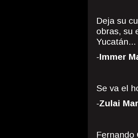
Deja su c
obras, su
Yucatán..
-
Immer Ma
Se va el h
-
Zulai Ma
Fernando 