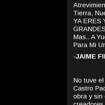
Atrevimien
Tierra, Nu
YA ERES 
GRANDES 
Mas.. A Yu
Para Mi U
-
JAIME FI
No tuve e
Castro Pa
obra y sin
creadores 