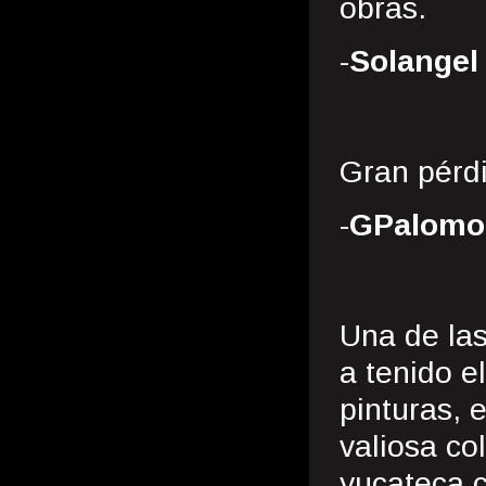
obras.
-
Solangel 
Gran pérdi
-
GPalomo
Una de la
a tenido e
pinturas, 
valiosa co
yucateca 