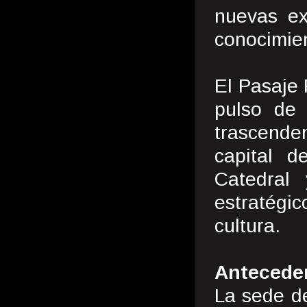
nuevas exp
conocimien
El Pasaje 
pulso de 
trascende
capital d
Catedral
estratégi
cultura.
Antecede
La sede d