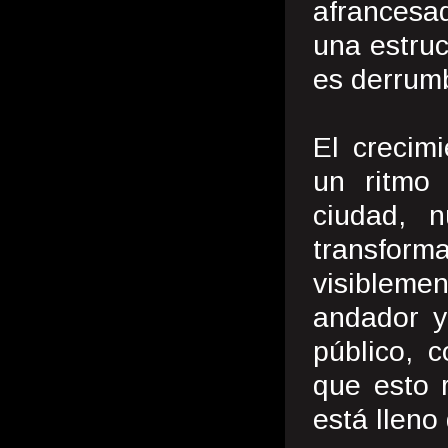
afrancesa
una estruc
es derrumb
El crecim
un ritmo
ciudad, 
transform
visibleme
andador y
público, 
que esto 
está lleno