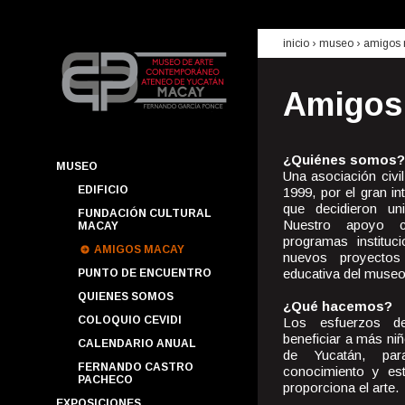
inicio
›
museo
›
amigos
Amigos
¿Quiénes somos?
MUSEO
Una asociación civi
EDIFICIO
1999, por el gran i
que decidieron un
FUNDACIÓN CULTURAL
Nuestro apoyo co
MACAY
programas instituc
AMIGOS MACAY
nuevos proyectos
educativa del museo
PUNTO DE ENCUENTRO
QUIENES SOMOS
¿Qué hacemos?
COLOQUIO CEVIDI
Los esfuerzos de
beneficiar a más ni
CALENDARIO ANUAL
de Yucatán, pa
FERNANDO CASTRO
conocimiento y es
PACHECO
proporciona el arte.
EXPOSICIONES