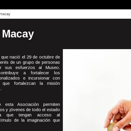
 macay
 Macay
l que nació el 29 de octubre de
nterés de un grupo de personas
ir sus esfuerzos al Museo.
ntribuye a fortalecer los
ionalizados e incursionar con
 que fortalezcan la misión
.
 esta Asociación permiten
ños y jóvenes de todo el estado
ra que tengan acceso al
tímulo de la imaginación que