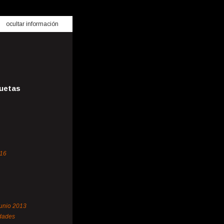
ocultar información
uetas
16
junio 2013
idades