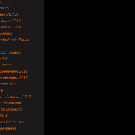
o
sonoro
uio CEVIDI
-Marzo 2013
-marzo 2014
iciones
ndo García Ponce
X
ción Cultural
 A.C.
uración
- septiembre 2012
- septiembre 2013
mbre 2012
re
re - diciembre 2012
e Revolución
 de Encuentro
ESAY
cios Educativos
 de interés
les