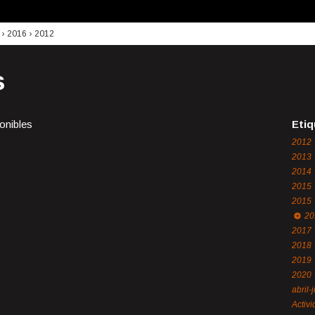
›
2016
›
2012
s
onibles
Etiq
2012
2013
2014
2015
2015
20
2017
2018
2019
2020
abril-
Activ