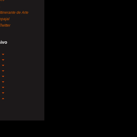
A
 Itinerante de Arte
pajal
Twitter
ivo