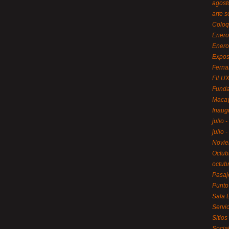
agost
arte 
Coloq
Enero
Enero
Expos
Ferna
FILU
Funda
Macay
Inaug
julio 
julio 
Novie
Octub
octub
Pasaj
Punto
Sala 
Servi
Sitios
Socia