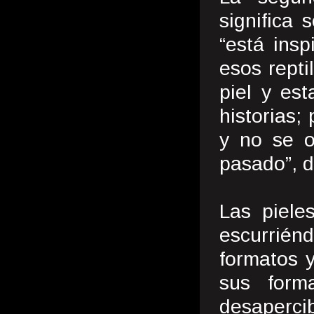
significa 
“está ins
esos repti
piel y es
historias;
y no se o
pasado”, d
Las piele
escurrié
formatos y
sus form
desapercib