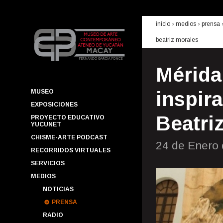
inicio
› medios ›
prensa
beatriz morales
Mérida
MUSEO
inspira
EXPOSICIONES
Beatri
PROYECTO EDUCATIVO
YUCUNET
CHISME-ARTE PODCAST
24 de Enero
RECORRIDOS VIRTUALES
SERVICIOS
MEDIOS
NOTICIAS
PRENSA
RADIO