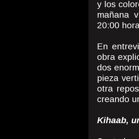
y los colo
mañana v
20:00 hora
En entrev
obra expli
dos enorm
pieza vert
otra repo
creando un
Kihaab, u