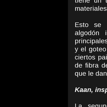
tiene un 
materiales
Esto se 
algodón 
principale
y el goteo
ciertos p
de fibra 
que le dan
Kaan, ins
La segun