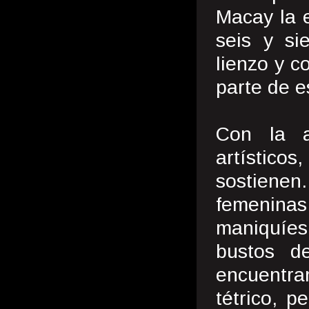
Macay la e
seis y si
lienzo y c
parte de e
Con la a
artístic
sostienen
femeninas
maniquíes
bustos d
encuentran
tétrico, p