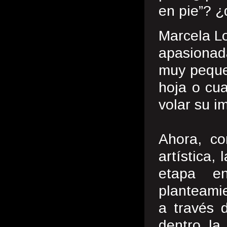
en pie”? ¿
Marcela Lo
apasionad
muy pequeñ
hoja o cua
volar su i
Ahora, co
artística,
etapa e
planteamie
a través 
dentro la