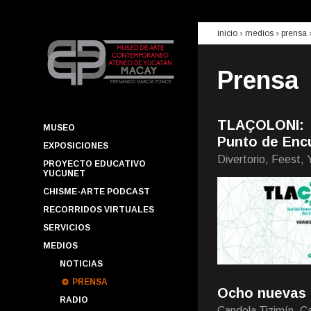
inicio
› medios ›
prensa
Prensa
TLAÇOLONI: 
MUSEO
Punto de Enc
EXPOSICIONES
Divertorio, Feest,
PROYECTO EDUCATIVO
YUCUNET
CHISME-ARTE PODCAST
RECORRIDOS VIRTUALES
SERVICIOS
MEDIOS
NOTICIAS
PRENSA
Ocho nuevas 
RADIO
Candela Tizimín, C