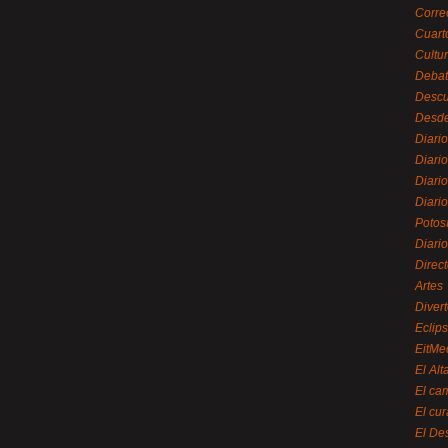
Corre
Cuart
Cultu
Debat
Desc
Desde
Diari
Diari
Diario
Diario
Potos
Diari
Direc
Artes
Divert
Eclip
EitMe
El Alt
El ca
El cu
El De