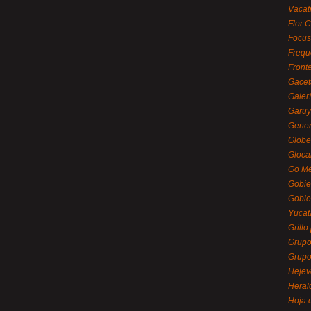
Vacat
Flor C
Focus
Frequ
Front
Gacet
Galerí
Garu
Gener
Globe
Gloca
Go Mé
Gobie
Gobie
Yucat
Grillo
Grupo
Grupo
Hejev
Heral
Hoja 