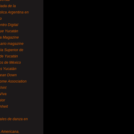
ada de la
lica Argentina en
o
ntro Digital
ue Yucatán
a Magazine
ario magazine
la Superior de
 de Yucatán
os de México
us Yucatán
pean Down
ome Association
hint
Viva
sior
nheit
vales de danza en
a Americana,