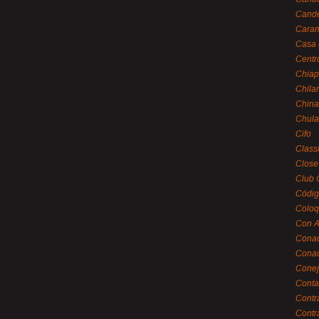
Cande
Caram
Casa 
Centr
Chiap
Chila
China
Chula
Cifo
Class
Close
Club 
Códig
Coloq
Con A
Cona
Conac
Conej
Conta
Contr
Contr