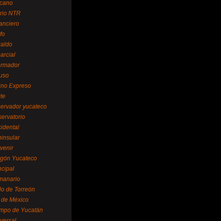
cano
ario NTR
nanciero
fo
raldo
arcial
formador
ruso
tino Expreso
te
servador yucateco
servatorio
cidental
ninsular
venir
egón Yucateco
ncipal
manario
lo de Torreón
l de México
empo de Yucatán
versal