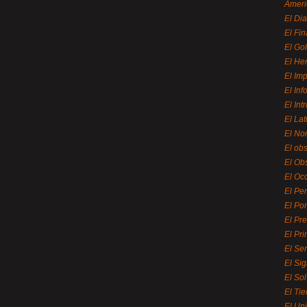
Ameri
El Di
El Fi
El Gol
El He
El Imp
El In
El Int
El La
El Nor
El ob
El Ob
El Oc
El Pe
El Por
El Pr
El Pri
El Se
El Sig
El So
El Ti
El Uni