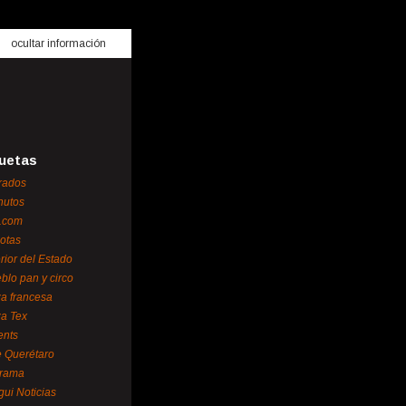
ocultar información
uetas
rados
nutos
.com
otas
erior del Estado
blo pan y circo
za francesa
za Tex
ents
 Querétaro
orama
gui Noticias