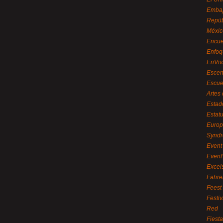
Embaj
Repúb
Méxic
Encue
Enfoq
EnViv
Escen
Escue
Artes
Estad
Estat
Euro
Syndr
Event 
Event
Excel
Fahre
Feest
Festi
Red
Fiest