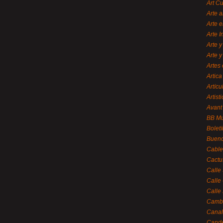
Art C
Arte a
Arte e
Arte 
Arte y
Arte y
Artes 
Artica
Artícu
Artisti
Avant
BB M
Bolet
Bueno
Cable
Cactu
Calle
Calle
Calle
Cambi
Canal
Cande