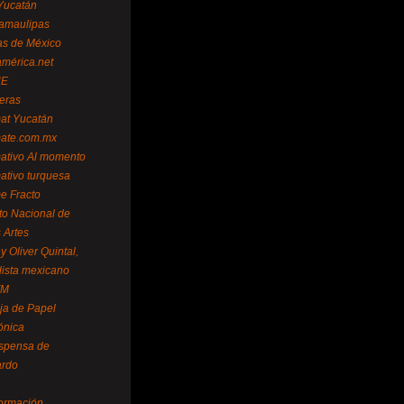
Yucatán
amaulipas
as de México
américa.net
NE
teras
mat Yucatán
mate.com.mx
mativo Al momento
mativo turquesa
me Fracto
uto Nacional de
 Artes
 Oliver Quintal,
dista mexicano
FM
ja de Papel
ónica
spensa de
ardo
formación