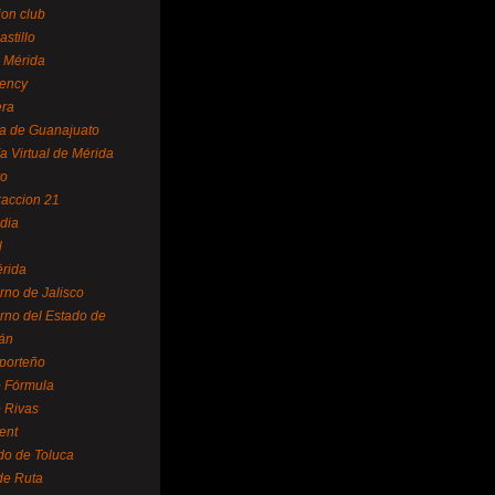
ion club
astillo
 Mérida
ency
era
a de Guanajuato
a Virtual de Mérida
yo
accion 21
dia
l
rida
rno de Jalisco
rno del Estado de
án
 porteño
 Fórmula
 Rivas
ent
do de Toluca
de Ruta