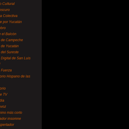
o Cultural
oscuro
ra Colectiva
e por Yucatán
ubro
 el Balcón
o de Campeche
o de Yucatán
 del Sureste
 Digital de San Luis
í
o Fuerza
torio Hispano de las
orio
se TV
dia
avoz
mino más corto
rador insomne
spertador