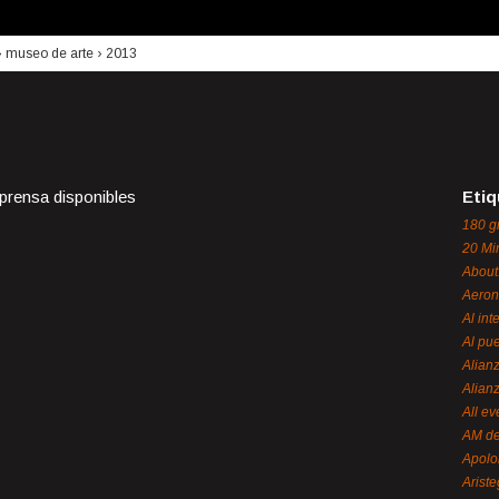
›
museo de arte
›
2013
 prensa disponibles
Etiq
180 g
20 Mi
About
Aeron
Al int
Al pue
Alian
Alian
All ev
AM de
Apol
Ariste