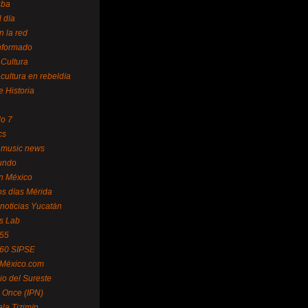
uba
l día
n la red
Informado
 Cultura
 cultura en rebeldía
e Historia
lo 7
cs
 music news
undo
ín México
s días Mérida
noticias Yucatán
s Lab
 55
 60 SIPSE
 México.com
o del Sureste
 Once (IPN)
la Tizimín