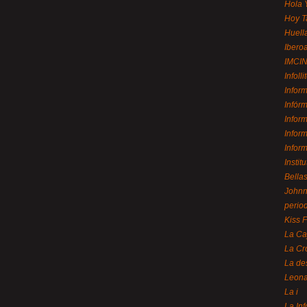
Hola 
Hoy T
Huell
Ibero
IMCI
Infolli
Infor
Infór
Infor
Infor
Infor
Instit
Bellas
Johnny
perio
Kiss 
La Ca
La Cr
La de
Leon
La i
La In