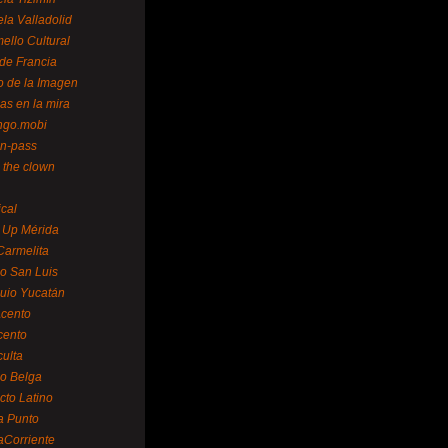
la Valladolid
ello Cultural
de Francia
o de la Imagen
as en la mira
ngo.mobi
n-pass
 the clown
ical
 Up Mérida
Carmelita
o San Luis
uio Yucatán
cento
cento
ulta
o Belga
cto Latino
a Punto
aCorriente