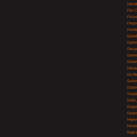
Vacat
Flor C
Focus
Frequ
Front
Gacet
Galerí
Garu
Gener
Globe
Gloca
Go Mé
Gobie
Gobie
Yucat
Grillo
Grupo
Grupo
Hejev
Heral
Hoja 