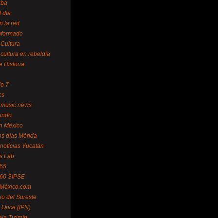
uba
l día
n la red
Informado
 Cultura
 cultura en rebeldía
e Historia
lo 7
cs
 music news
undo
ín México
s días Mérida
noticias Yucatán
s Lab
 55
 60 SIPSE
 México.com
o del Sureste
 Once (IPN)
la Tizimín