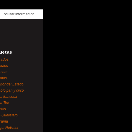
ocultar información
uetas
rados
nutos
.com
otas
erior del Estado
blo pan y circo
za francesa
za Tex
ents
 Querétaro
orama
gui Noticias