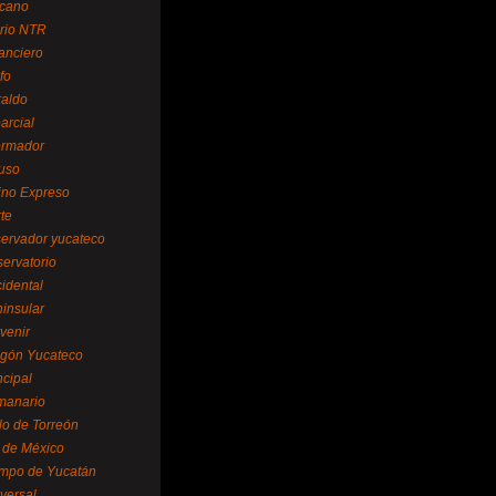
cano
ario NTR
nanciero
fo
raldo
arcial
formador
ruso
tino Expreso
te
servador yucateco
servatorio
cidental
ninsular
venir
egón Yucateco
ncipal
manario
lo de Torreón
l de México
empo de Yucatán
versal