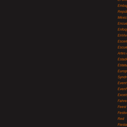
Embaj
Repúb
Méxic
Encue
Enfoq
EnViv
Escen
Escue
Artes
Estad
Estat
Euro
Syndr
Event 
Event
Excel
Fahre
Feest
Festi
Red
Fiest