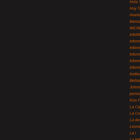
Hola 
Hoy T
Huell
Ibero
IMCI
Infolli
Infor
Infór
Infor
Infor
Infor
Instit
Bellas
Johnny
perio
Kiss 
La Ca
La Cr
La de
Leon
La i
La In