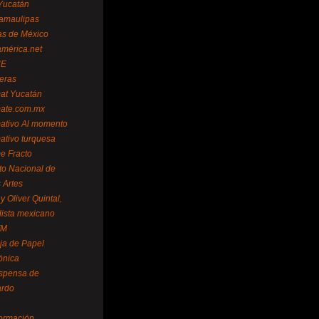
Yucatán
amaulipas
as de México
américa.net
NE
teras
mat Yucatán
mate.com.mx
mativo Al momento
mativo turquesa
me Fracto
uto Nacional de
 Artes
 Oliver Quintal,
dista mexicano
FM
ja de Papel
ónica
spensa de
ardo
formación