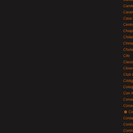
Cande
Caram
Casa 
Centr
Chiap
Chila
China
Chula
Cifo
Class
Close
Club 
Códig
Coloq
Con A
Cona
Conac
Co
Conta
Contr
Contr