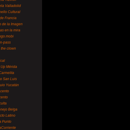
la Valladolid
ello Cultural
de Francia
o de la Imagen
as en la mira
ngo.mobi
n-pass
 the clown
ical
 Up Mérida
Carmelita
o San Luis
uio Yucatán
cento
cento
ulta
nejo Belga
cto Latino
a Punto
aCorriente