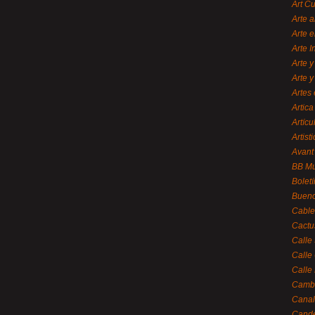
Art C
Arte a
Arte e
Arte 
Arte y
Arte y
Artes 
Artica
Artícu
Artisti
Avant
BB M
Bolet
Bueno
Cable
Cactu
Calle
Calle
Calle
Cambi
Canal
Cande