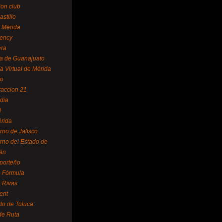
ion club
astillo
 Mérida
ency
era
a de Guanajuato
a Virtual de Mérida
yo
accion 21
dia
l
rida
rno de Jalisco
rno del Estado de
án
 porteño
 Fórmula
 Rivas
ent
do de Toluca
de Ruta