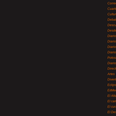
Corre
Cuart
Cultu
Debat
Desc
Desde
Diari
Diari
Diario
Diario
Potos
Diari
Direc
Artes
Divert
Eclip
EitMe
El Alt
El ca
El cu
El De