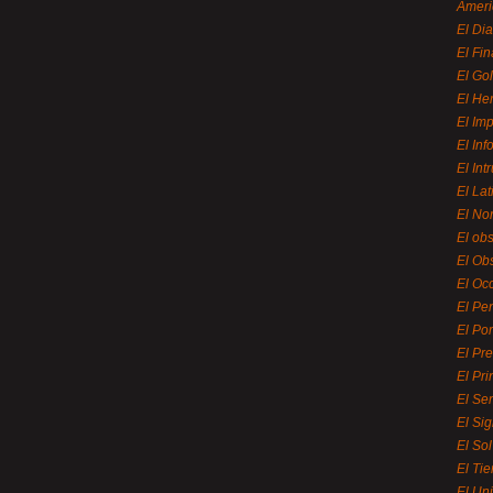
Ameri
El Di
El Fi
El Gol
El He
El Imp
El In
El Int
El La
El Nor
El ob
El Ob
El Oc
El Pe
El Por
El Pr
El Pri
El Se
El Sig
El So
El Ti
El Uni