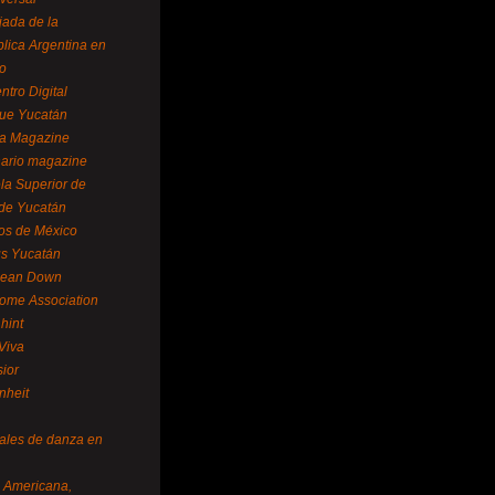
ada de la
lica Argentina en
o
ntro Digital
ue Yucatán
a Magazine
ario magazine
la Superior de
 de Yucatán
os de México
us Yucatán
pean Down
ome Association
hint
Viva
sior
nheit
vales de danza en
a Americana,