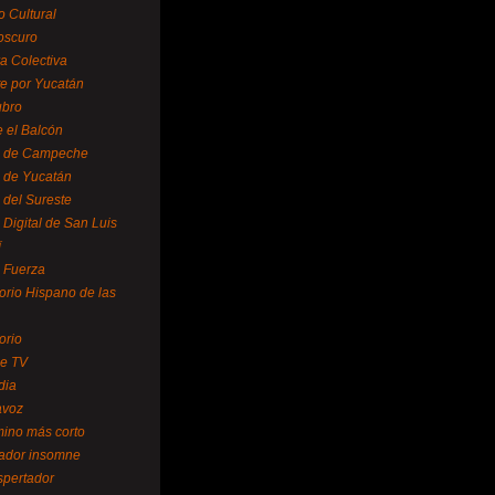
o Cultural
oscuro
ra Colectiva
e por Yucatán
ubro
 el Balcón
o de Campeche
o de Yucatán
 del Sureste
 Digital de San Luis
í
o Fuerza
torio Hispano de las
orio
se TV
dia
avoz
mino más corto
rador insomne
spertador