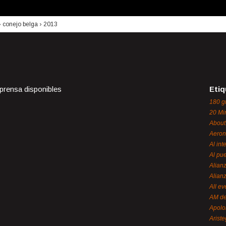
›
conejo belga
›
2013
 prensa disponibles
Etiq
180 g
20 Mi
About
Aeron
Al int
Al pue
Alian
Alian
All ev
AM de
Apol
Ariste