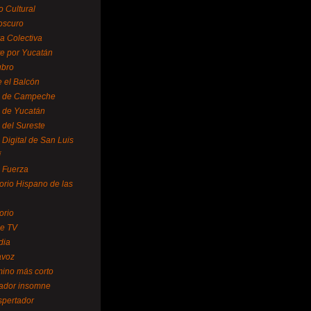
o Cultural
oscuro
ra Colectiva
e por Yucatán
ubro
 el Balcón
o de Campeche
o de Yucatán
 del Sureste
 Digital de San Luis
í
o Fuerza
torio Hispano de las
orio
se TV
dia
avoz
mino más corto
rador insomne
spertador