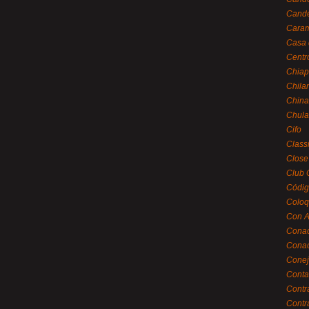
Cande
Caram
Casa 
Centr
Chiap
Chila
China
Chula
Cifo
Class
Close
Club 
Códig
Coloq
Con A
Cona
Conac
Conej
Conta
Contr
Contr