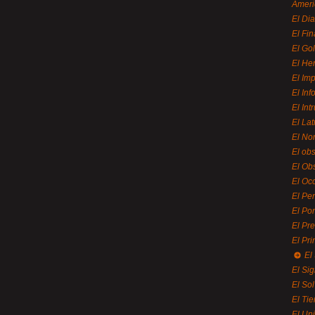
Ameri
El Di
El Fi
El Gol
El He
El Imp
El In
El Int
El La
El Nor
El ob
El Ob
El Oc
El Pe
El Por
El Pr
El Pri
El
El Sig
El So
El Ti
El Uni