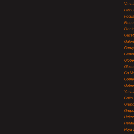
Vacat
Flor C
Focus
Frequ
Front
Gacet
Galerí
Garu
Gener
Globe
Gloca
Go Mé
Gobie
Gobie
Yucat
Grillo
Grupo
Grupo
Hejev
Heral
Hoja 