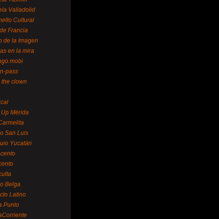
la Valladolid
ello Cultural
de Francia
o de la Imagen
as en la mira
ngo.mobi
n-pass
 the clown
ical
 Up Mérida
Carmelita
o San Luis
uio Yucatán
cento
cento
ulta
o Belga
cto Latino
a Punto
aCorriente