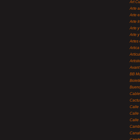
Art C
Arte a
Arte e
Arte 
Arte y
Arte y
Artes 
Artica
Artícu
Artisti
Avant
BB M
Bolet
Bueno
Cable
Cactu
Calle
Calle
Calle
Cambi
Canal
Cande