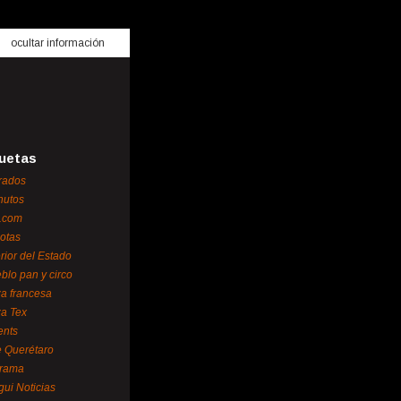
ocultar información
uetas
rados
nutos
.com
otas
erior del Estado
blo pan y circo
za francesa
za Tex
ents
 Querétaro
orama
gui Noticias