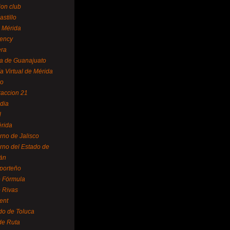
ion club
astillo
 Mérida
ency
era
a de Guanajuato
a Virtual de Mérida
yo
accion 21
dia
l
rida
rno de Jalisco
rno del Estado de
án
 porteño
 Fórmula
 Rivas
ent
do de Toluca
de Ruta