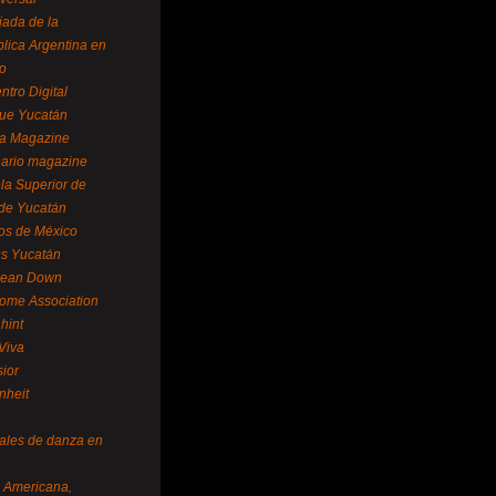
ada de la
lica Argentina en
o
ntro Digital
ue Yucatán
a Magazine
ario magazine
la Superior de
 de Yucatán
os de México
us Yucatán
pean Down
ome Association
hint
Viva
sior
nheit
vales de danza en
a Americana,