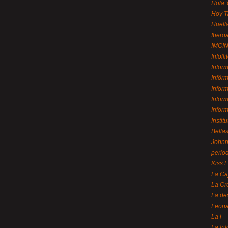
Hola 
Hoy T
Huell
Ibero
IMCI
Infolli
Infor
Infór
Infor
Infor
Infor
Instit
Bellas
Johnny
perio
Kiss 
La Ca
La Cr
La de
Leon
La i
La In