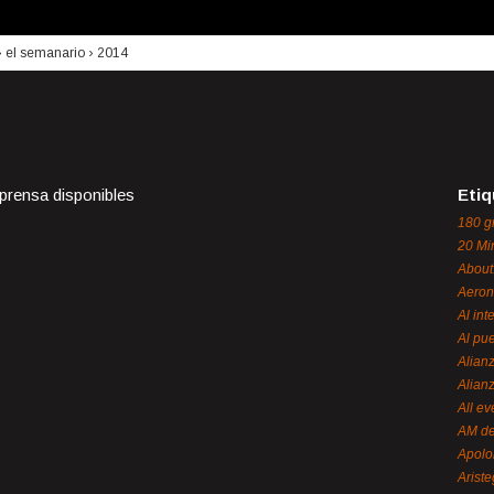
›
el semanario
›
2014
 prensa disponibles
Etiq
180 g
20 Mi
About
Aeron
Al int
Al pue
Alian
Alian
All ev
AM de
Apol
Ariste