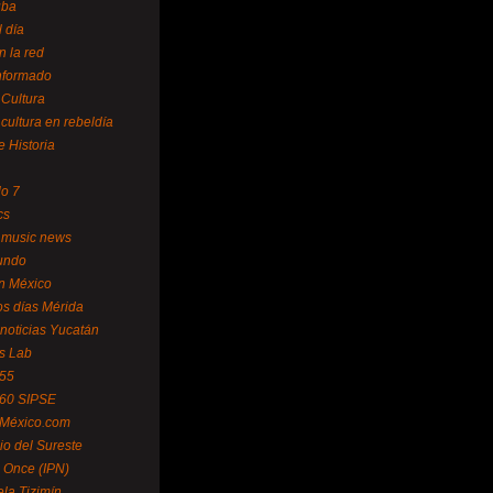
uba
l día
n la red
Informado
 Cultura
 cultura en rebeldía
e Historia
lo 7
cs
 music news
undo
ín México
s días Mérida
noticias Yucatán
s Lab
 55
 60 SIPSE
 México.com
o del Sureste
 Once (IPN)
la Tizimín