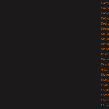
Corre
Cuart
Cultu
Debat
Desc
Desde
Diari
Diari
Diario
Diario
Potos
Diari
Direc
Artes
Divert
Eclip
EitMe
El Alt
El ca
El cu
El De