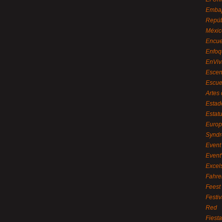
Embaj
Repúb
Méxic
Encue
Enfoq
EnViv
Escen
Escue
Artes
Estad
Estat
Euro
Syndr
Event 
Event
Excel
Fahre
Feest
Festi
Red
Fiest