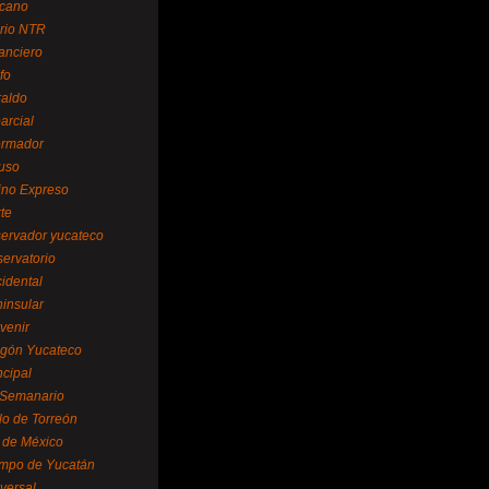
cano
ario NTR
nanciero
fo
raldo
arcial
formador
ruso
tino Expreso
te
servador yucateco
servatorio
cidental
ninsular
venir
egón Yucateco
ncipal
 Semanario
lo de Torreón
l de México
empo de Yucatán
versal