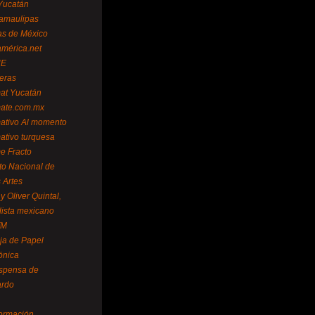
Yucatán
amaulipas
as de México
américa.net
NE
teras
mat Yucatán
mate.com.mx
mativo Al momento
mativo turquesa
me Fracto
uto Nacional de
 Artes
 Oliver Quintal,
dista mexicano
FM
ja de Papel
ónica
spensa de
ardo
formación