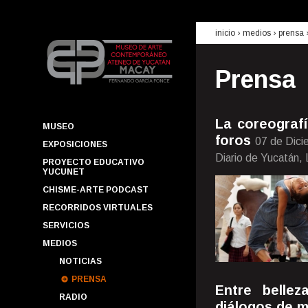
inicio
› medios ›
prensa
Prensa
La coreograf
MUSEO
foros
07 de Dici
EXPOSICIONES
Diario de Yucatán,
PROYECTO EDUCATIVO
YUCUNET
CHISME-ARTE PODCAST
RECORRIDOS VIRTUALES
SERVICIOS
MEDIOS
NOTICIAS
PRENSA
Entre bellez
RADIO
diálogos de m