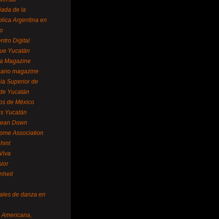
ada de la
lica Argentina en
o
ntro Digital
ue Yucatán
a Magazine
ario magazine
la Superior de
 de Yucatán
os de México
us Yucatán
pean Down
ome Association
hint
Viva
sior
nheit
vales de danza en
a Americana,