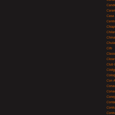
Cande
Caram
Casa 
Centr
Chiap
Chila
China
Chula
Cifo
Class
Close
Club 
Códig
Coloq
Con A
Cona
Conac
Conej
Conta
Contr
Contr