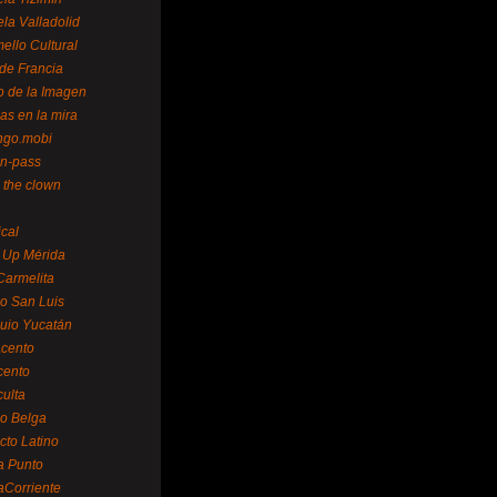
la Valladolid
ello Cultural
de Francia
o de la Imagen
as en la mira
ngo.mobi
n-pass
 the clown
ical
 Up Mérida
Carmelita
o San Luis
uio Yucatán
cento
cento
ulta
o Belga
cto Latino
a Punto
aCorriente