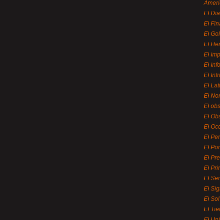
Ameri
El Di
El Fi
El Gol
El He
El Imp
El In
El Int
El La
El Nor
El ob
El Ob
El Oc
El Pe
El Por
El Pr
El Pri
El Se
El Sig
El So
El Ti
El Uni