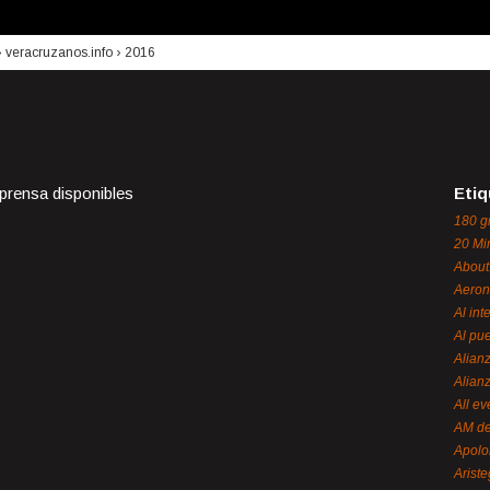
›
veracruzanos.info
›
2016
 prensa disponibles
Etiq
180 g
20 Mi
About
Aeron
Al int
Al pue
Alian
Alian
All ev
AM de
Apol
Ariste