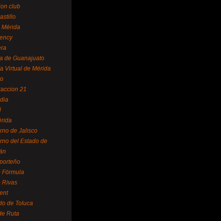
ion club
astillo
 Mérida
ency
era
a de Guanajuato
a Virtual de Mérida
yo
accion 21
dia
l
rida
rno de Jalisco
rno del Estado de
án
 porteño
 Fórmula
 Rivas
ent
do de Toluca
de Ruta