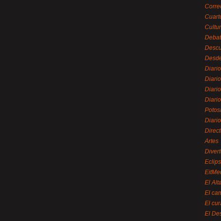
Corre
Cuart
Cultu
Debat
Desc
Desde
Diari
Diari
Diario
Diario
Potos
Diari
Direc
Artes
Divert
Eclip
EitMe
El Alt
El ca
El cu
El De