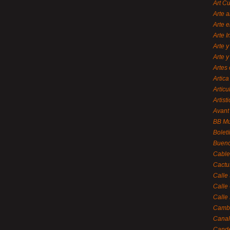
Art C
Arte a
Arte e
Arte 
Arte y
Arte y
Artes 
Artica
Artícu
Artisti
Avant
BB M
Bolet
Bueno
Cable
Cactu
Calle
Calle
Calle
Cambi
Canal
Cande