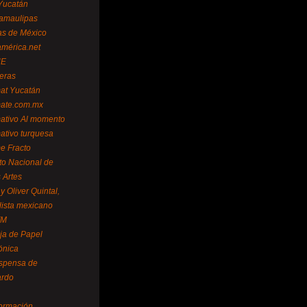
Yucatán
amaulipas
as de México
américa.net
NE
teras
mat Yucatán
mate.com.mx
mativo Al momento
mativo turquesa
me Fracto
uto Nacional de
 Artes
 Oliver Quintal,
dista mexicano
FM
ja de Papel
ónica
spensa de
ardo
formación