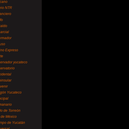
cano
ario NTR
nanciero
fo
raldo
arcial
formador
ruso
tino Expreso
te
servador yucateco
servatorio
cidental
ninsular
venir
egón Yucateco
ncipal
manario
lo de Torreón
l de México
empo de Yucatán
versal