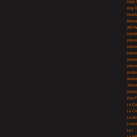
Hola 
Hoy T
Huell
Ibero
IMCI
Infolli
Infor
Infór
Infor
Infor
Infor
Instit
Bellas
Johnny
perio
Kiss 
La Ca
La Cr
La de
Leon
La i
La In