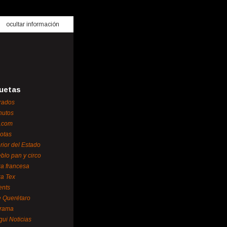
ocultar información
uetas
rados
nutos
.com
otas
erior del Estado
blo pan y circo
za francesa
za Tex
ents
 Querétaro
orama
gui Noticias