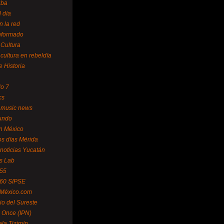
uba
l día
n la red
Informado
 Cultura
 cultura en rebeldía
e Historia
lo 7
cs
 music news
undo
ín México
s días Mérida
noticias Yucatán
s Lab
 55
 60 SIPSE
 México.com
o del Sureste
 Once (IPN)
la Tizimín