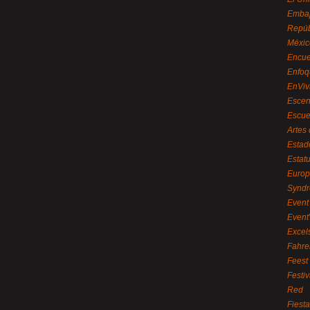
Embaj
Repúb
Méxic
Encue
Enfoq
EnViv
Escen
Escue
Artes
Estad
Estat
Euro
Syndr
Event 
Event
Excel
Fahre
Feest
Festi
Red
Fiest