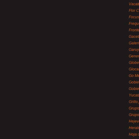
Vacat
Flor C
Focus
Frequ
Front
Gacet
Galerí
Garu
Gener
Globe
Gloca
Go Mé
Gobie
Gobie
Yucat
Grillo
Grupo
Grupo
Hejev
Heral
Hoja 