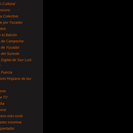
o Cultural
oscuro
ra Colectiva
e por Yucatán
ubro
 el Balcón
o de Campeche
o de Yucatán
 del Sureste
 Digital de San Luis
í
o Fuerza
torio Hispano de las
orio
se TV
dia
avoz
mino más corto
rador insomne
spertador