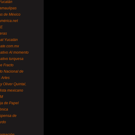
Yucatán
amaulipas
as de México
américa.net
NE
teras
mat Yucatán
mate.com.mx
mativo Al momento
mativo turquesa
me Fracto
uto Nacional de
 Artes
 Oliver Quintal,
dista mexicano
FM
ja de Papel
ónica
spensa de
ardo
formación