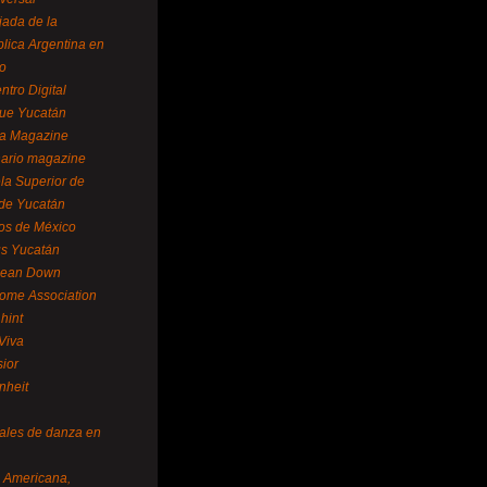
ada de la
lica Argentina en
o
ntro Digital
ue Yucatán
a Magazine
ario magazine
la Superior de
 de Yucatán
os de México
us Yucatán
pean Down
ome Association
hint
Viva
sior
nheit
vales de danza en
a Americana,