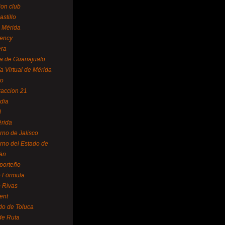
ion club
astillo
 Mérida
ency
era
a de Guanajuato
a Virtual de Mérida
yo
accion 21
dia
l
rida
rno de Jalisco
rno del Estado de
án
 porteño
 Fórmula
 Rivas
ent
do de Toluca
de Ruta