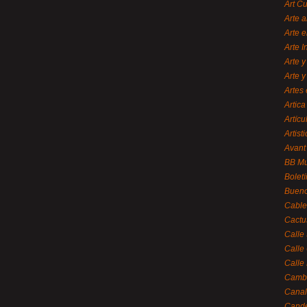
Art C
Arte a
Arte e
Arte 
Arte y
Arte y
Artes 
Artica
Artícu
Artisti
Avant
BB M
Bolet
Bueno
Cable
Cactu
Calle
Calle
Calle
Cambi
Canal
Cande