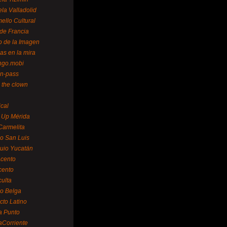
la Valladolid
ello Cultural
de Francia
o de la Imagen
as en la mira
ngo.mobi
n-pass
 the clown
ical
 Up Mérida
Carmelita
o San Luis
uio Yucatán
cento
cento
ulta
o Belga
cto Latino
a Punto
aCorriente