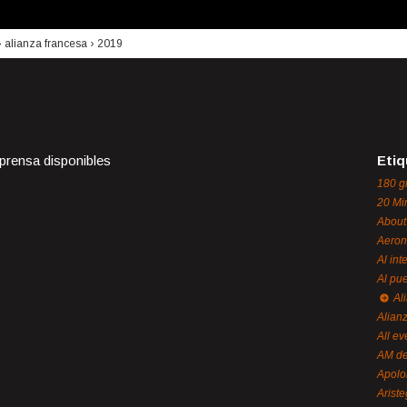
›
alianza francesa
›
2019
 prensa disponibles
Etiq
180 g
20 Mi
About
Aeron
Al int
Al pue
Al
Alian
All ev
AM de
Apol
Ariste