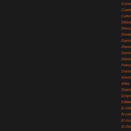
Corre
Cuart
Cultu
Debat
Desc
Desde
Diari
Diari
Diario
Diario
Potos
Diari
Direc
Artes
Divert
Eclip
EitMe
El Alt
El ca
El cu
El De