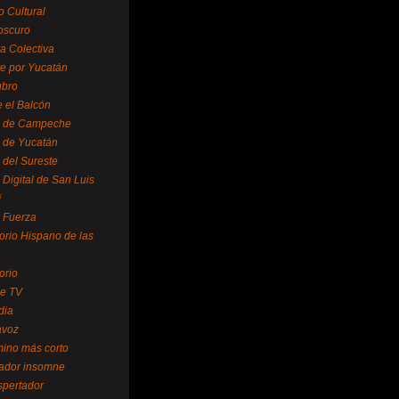
o Cultural
oscuro
ra Colectiva
e por Yucatán
ubro
 el Balcón
o de Campeche
o de Yucatán
 del Sureste
 Digital de San Luis
í
o Fuerza
torio Hispano de las
orio
se TV
dia
avoz
mino más corto
rador insomne
spertador