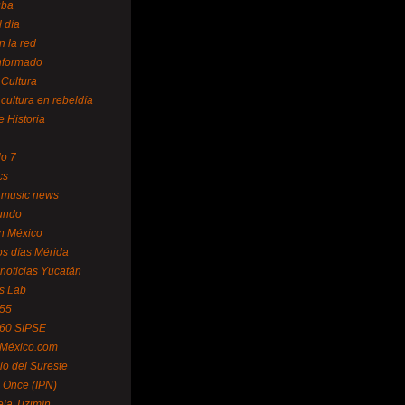
uba
l día
n la red
Informado
 Cultura
 cultura en rebeldía
e Historia
lo 7
cs
 music news
undo
ín México
s días Mérida
noticias Yucatán
s Lab
 55
 60 SIPSE
 México.com
o del Sureste
 Once (IPN)
la Tizimín