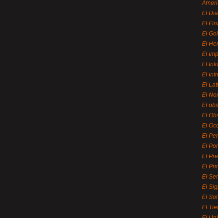
Ameri
El Di
El Fi
El Gol
El He
El Imp
El In
El Int
El La
El Nor
El ob
El Ob
El Oc
El Pe
El Por
El Pr
El Pri
El Se
El Sig
El So
El Ti
El Uni