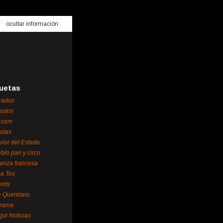
ocultar información
uetas
rados
nutos
.com
otas
erior del Estado
blo pan y circo
ianza francesa
za Tex
ents
 Querétaro
orama
gui Noticias