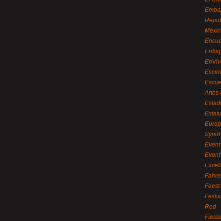
Embaj
Repúb
Méxic
Encue
Enfoq
EnViv
Escen
Escue
Artes
Estad
Estat
Euro
Syndr
Event 
Event
Excel
Fahre
Feest
Festi
Red
Fiest