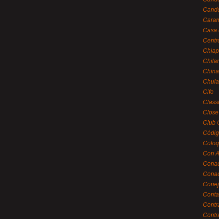
Cande
Caram
Casa 
Centr
Chiap
Chila
China
Chula
Cifo
Class
Close
Club 
Códig
Coloq
Con A
Cona
Conac
Conej
Conta
Contr
Contr