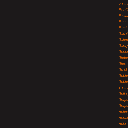
Vacat
Flor C
Focus
Frequ
Front
Gacet
Galerí
Garu
Gener
Globe
Gloca
Go Mé
Gobie
Gobie
Yucat
Grillo
Grupo
Grupo
Hejev
Heral
Hoja 