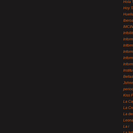
Hola 
Hoy T
Huell
Ibero
IMCI
Infolli
Infor
Infór
Infor
Infor
Infor
Instit
Bellas
Johnny
perio
Kiss 
La Ca
La Cr
La de
Leon
La i
La In