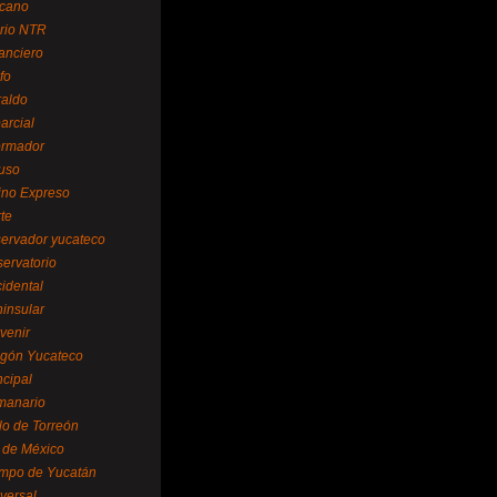
cano
ario NTR
nanciero
fo
raldo
arcial
formador
ruso
tino Expreso
te
servador yucateco
servatorio
cidental
ninsular
venir
egón Yucateco
ncipal
manario
lo de Torreón
l de México
empo de Yucatán
versal