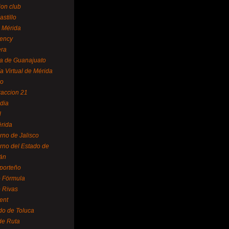
ion club
astillo
 Mérida
ency
era
a de Guanajuato
a Virtual de Mérida
yo
accion 21
dia
l
rida
rno de Jalisco
rno del Estado de
án
 porteño
 Fórmula
 Rivas
ent
do de Toluca
de Ruta