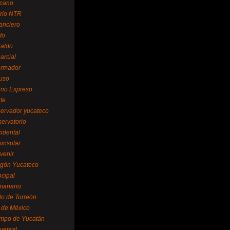
cano
ario NTR
nanciero
fo
raldo
arcial
formador
ruso
tino Expreso
te
servador yucateco
servatorio
cidental
ninsular
venir
egón Yucateco
ncipal
manario
lo de Torreón
l de México
empo de Yucatán
versal