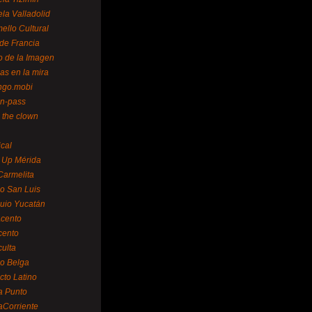
la Valladolid
ello Cultural
de Francia
o de la Imagen
as en la mira
ngo.mobi
n-pass
 the clown
ical
 Up Mérida
Carmelita
o San Luis
uio Yucatán
cento
cento
ulta
o Belga
cto Latino
a Punto
aCorriente