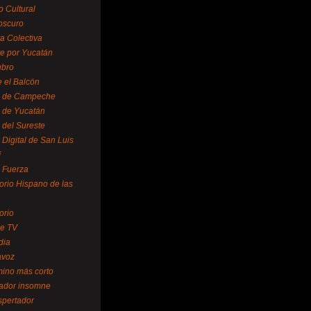
o Cultural
oscuro
ra Colectiva
e por Yucatán
ubro
 el Balcón
o de Campeche
o de Yucatán
 del Sureste
 Digital de San Luis
í
o Fuerza
torio Hispano de las
orio
se TV
dia
avoz
mino más corto
rador insomne
spertador