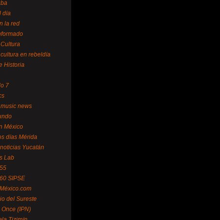
uba
l día
n la red
Informado
 Cultura
 cultura en rebeldía
e Historia
lo 7
cs
 music news
undo
ín México
s días Mérida
noticias Yucatán
s Lab
 55
 60 SIPSE
 México.com
o del Sureste
 Once (IPN)
la Tizimín