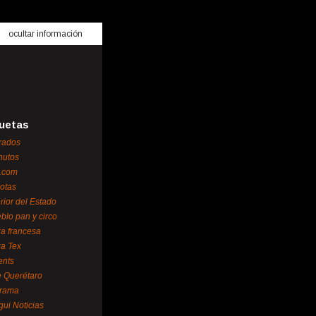
ocultar información
uetas
rados
nutos
.com
otas
erior del Estado
blo pan y circo
za francesa
za Tex
ents
 Querétaro
orama
gui Noticias