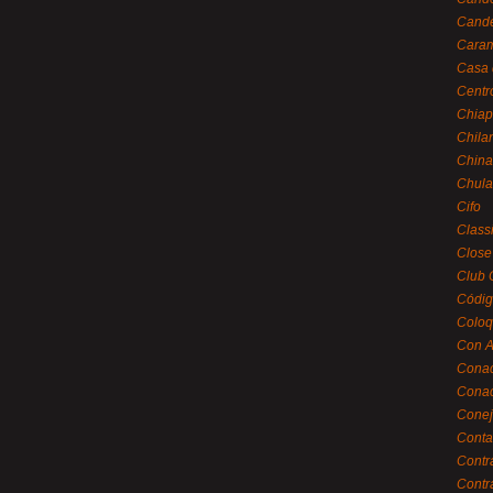
Cande
Caram
Casa 
Centr
Chiap
Chila
China
Chula
Cifo
Class
Close
Club 
Códig
Coloq
Con A
Cona
Conac
Conej
Conta
Contr
Contr