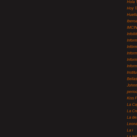
Hola 
Hoy T
Huell
Ibero
IMCI
Infolli
Infor
Infór
Infor
Infor
Infor
Instit
Bellas
Johnny
perio
Kiss 
La Ca
La Cr
La de
Leon
La i
La In