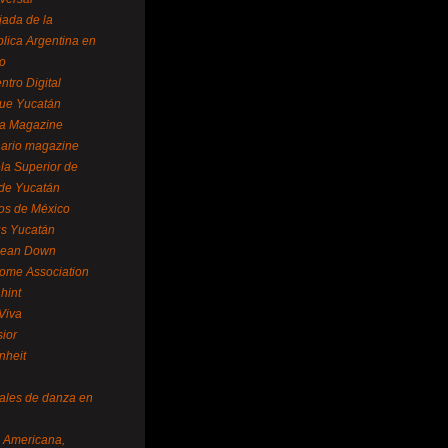
ada de la
lica Argentina en
o
ntro Digital
ue Yucatán
a Magazine
ario magazine
la Superior de
 de Yucatán
os de México
us Yucatán
pean Down
ome Association
hint
Viva
sior
nheit
vales de danza en
a Americana,