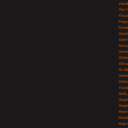
Vacat
Flor C
Focus
Frequ
Front
Gacet
Galerí
Garu
Gener
Globe
Gloca
Go Mé
Gobie
Gobie
Yucat
Grillo
Grupo
Grupo
Hejev
Heral
Hoja 