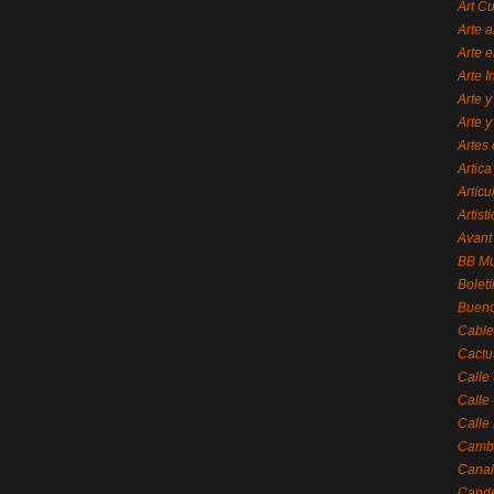
Art C
Arte a
Arte e
Arte 
Arte y
Arte y
Artes 
Artica
Artícu
Artisti
Avant
BB M
Bolet
Bueno
Cable
Cactu
Calle
Calle
Calle
Cambi
Canal
Cande