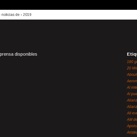
›
noticias de
›
2019
 prensa disponibles
Etiq
180 g
20 Mi
About
Aeron
Al int
Al pue
Alian
Alian
All ev
AM de
Apol
Ariste