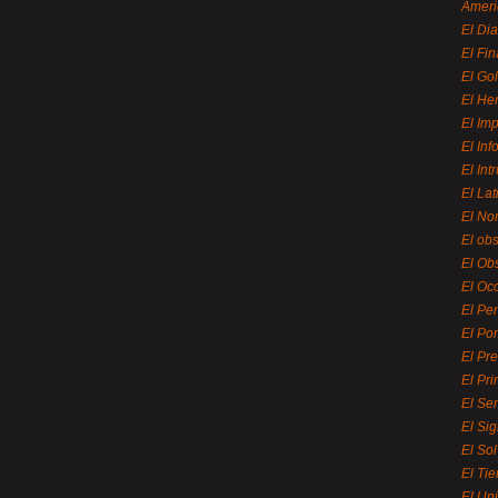
Ameri
El Di
El Fi
El Gol
El He
El Imp
El In
El Int
El La
El Nor
El ob
El Ob
El Oc
El Pe
El Por
El Pr
El Pri
El Se
El Sig
El So
El Ti
El Uni