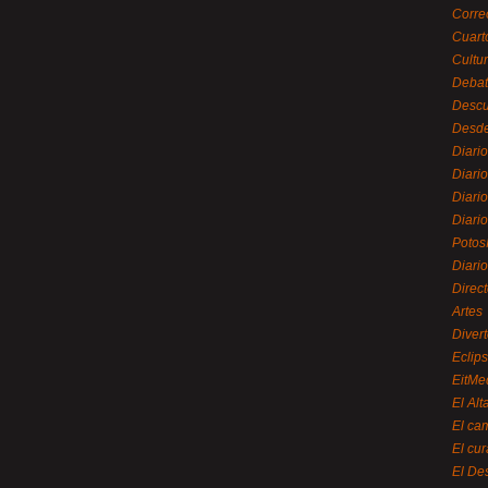
Corre
Cuart
Cultu
Debat
Desc
Desde
Diari
Diari
Diario
Diario
Potos
Diari
Direc
Artes
Divert
Eclip
EitMe
El Alt
El ca
El cu
El De