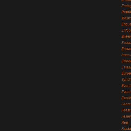
Embaj
Repúb
Méxic
Encue
Enfoq
EnViv
Escen
Escue
Artes
Estad
Estat
Euro
Syndr
Event 
Event
Excel
Fahre
Feest
Festi
Red
Fiest