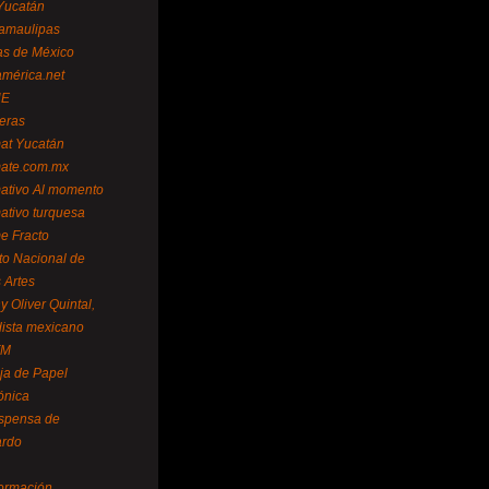
Yucatán
amaulipas
as de México
américa.net
NE
teras
mat Yucatán
mate.com.mx
mativo Al momento
mativo turquesa
me Fracto
uto Nacional de
 Artes
 Oliver Quintal,
dista mexicano
FM
ja de Papel
ónica
spensa de
ardo
formación