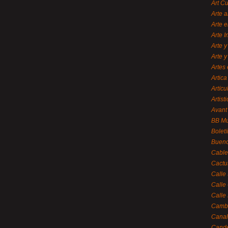
Art C
Arte a
Arte e
Arte 
Arte y
Arte y
Artes 
Artica
Artícu
Artisti
Avant
BB M
Bolet
Bueno
Cable
Cactu
Calle
Calle
Calle
Cambi
Canal
Cande