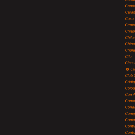
Cande
Caram
Casa 
Centr
Chiap
Chila
China
Chula
Cifo
Class
Cl
Club 
Códig
Coloq
Con A
Cona
Conac
Conej
Conta
Contr
Contr