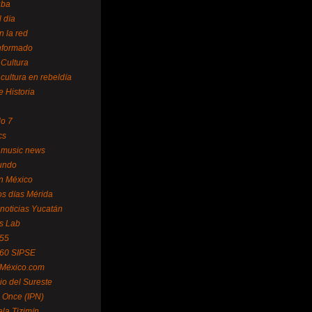
uba
l día
n la red
Informado
 Cultura
 cultura en rebeldía
e Historia
lo 7
cs
 music news
undo
ín México
s días Mérida
noticias Yucatán
s Lab
 55
 60 SIPSE
 México.com
o del Sureste
 Once (IPN)
la Tizimín