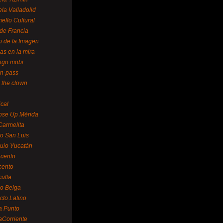
la Valladolid
ello Cultural
de Francia
o de la Imagen
as en la mira
ngo.mobi
n-pass
 the clown
ical
ose Up Mérida
Carmelita
o San Luis
uio Yucatán
cento
cento
ulta
o Belga
cto Latino
a Punto
aCorriente