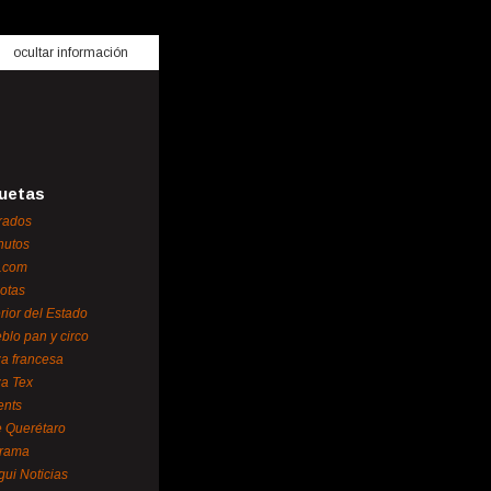
ocultar información
uetas
rados
nutos
.com
otas
erior del Estado
blo pan y circo
za francesa
za Tex
ents
 Querétaro
orama
gui Noticias