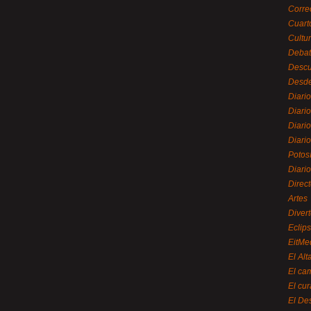
Corre
Cuart
Cultu
Debat
Desc
Desde
Diari
Diari
Diario
Diario
Potos
Diari
Direc
Artes
Divert
Eclip
EitMe
El Alt
El ca
El cu
El De