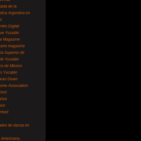
ada de la
lica Argentina en
o
ntro Digital
ue Yucatán
a Magazine
ario magazine
la Superior de
 de Yucatán
os de México
us Yucatán
pean Down
ome Association
hint
Viva
sior
nheit
vales de danza en
a Americana,