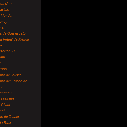
ion club
astillo
 Mérida
ency
era
a de Guanajuato
a Virtual de Mérida
yo
accion 21
dia
l
rida
rno de Jalisco
rno del Estado de
án
 porteño
 Fórmula
 Rivas
ent
do de Toluca
de Ruta