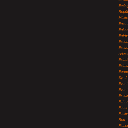
Embaj
Repúb
Méxic
Encue
Enfoq
EnViv
Escen
Escue
Artes
Estad
Estat
Euro
Syndr
Event 
Event
Excel
Fahre
Feest
Festi
Red
Fiest