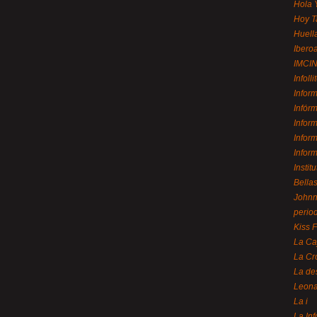
Hola 
Hoy T
Huell
Ibero
IMCI
Infolli
Infor
Infór
Infor
Infor
Infor
Instit
Bellas
Johnny
perio
Kiss 
La Ca
La Cr
La de
Leon
La i
La In