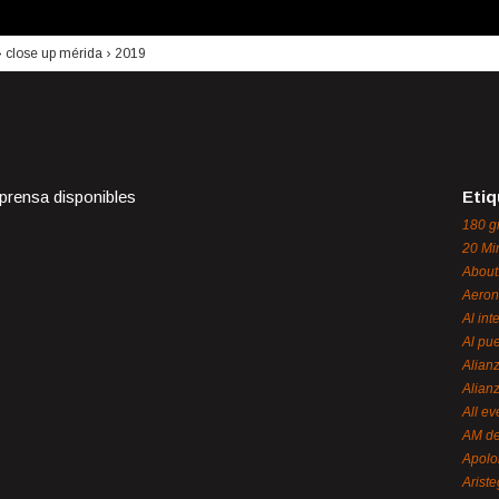
›
close up mérida
›
2019
 prensa disponibles
Etiq
180 g
20 Mi
About
Aeron
Al int
Al pue
Alian
Alian
All ev
AM de
Apol
Ariste