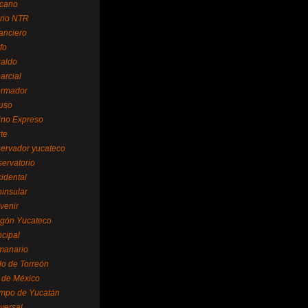
cano
ario NTR
nanciero
fo
raldo
arcial
formador
ruso
tino Expreso
te
servador yucateco
servatorio
cidental
ninsular
venir
egón Yucateco
ncipal
manario
lo de Torreón
l de México
empo de Yucatán
versal