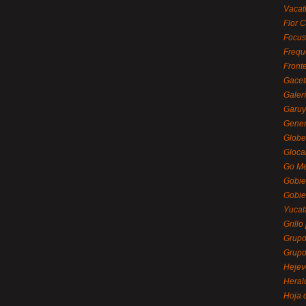
Vacat
Flor C
Focus
Frequ
Front
Gacet
Galerí
Garu
Gener
Globe
Gloca
Go Mé
Gobie
Gobie
Yucat
Grillo
Grupo
Grupo
Hejev
Heral
Hoja 