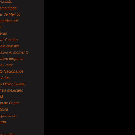
Yucatán
amaulipas
as de México
américa.net
NE
teras
mat Yucatán
mate.com.mx
mativo Al momento
mativo turquesa
me Fracto
uto Nacional de
 Artes
 Oliver Quintal,
dista mexicano
FM
ja de Papel
ónica
spensa de
ardo
formación