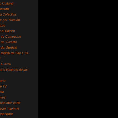
o Cultural
oscuro
ra Colectiva
e por Yucatán
ubro
 el Balcón
o de Campeche
o de Yucatán
 del Sureste
 Digital de San Luis
í
o Fuerza
torio Hispano de las
orio
se TV
dia
avoz
mino más corto
rador insomne
spertador