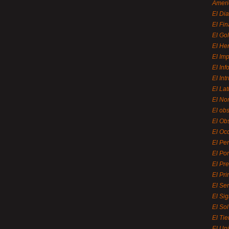
Ameri
El Di
El Fi
El Gol
El He
El Imp
El In
El Int
El La
El Nor
El ob
El Ob
El Oc
El Pe
El Por
El Pr
El Pri
El Se
El Sig
El So
El Ti
El Uni