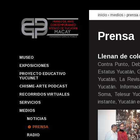
inicio
› medios ›
prensa
Prensa
Llenan de col
MUSEO
Contra Punto, Deb
EXPOSICIONES
Estatus Yucatán, G
PROYECTO EDUCATIVO
YUCUNET
Yucatán, La Revist
CHISME-ARTE PODCAST
Yucatán. Informac
Soma, Telesur Yuca
RECORRIDOS VIRTUALES
instante, Yucatán e
SERVICIOS
MEDIOS
NOTICIAS
PRENSA
RADIO