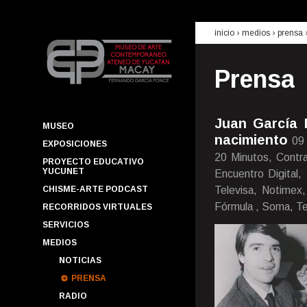
inicio
› medios ›
prensa
Prensa
Juan García 
MUSEO
nacimiento
09
EXPOSICIONES
20 Minutos, Contra
PROYECTO EDUCATIVO
YUCUNET
Encuentro Digital,
CHISME-ARTE PODCAST
Televisa, Notimex
Fórmula , Soma, Te
RECORRIDOS VIRTUALES
SERVICIOS
MEDIOS
NOTICIAS
PRENSA
RADIO