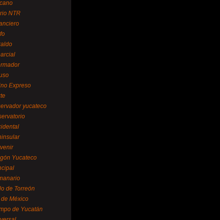
cano
ario NTR
nanciero
fo
raldo
arcial
formador
ruso
tino Expreso
te
servador yucateco
servatorio
cidental
ninsular
venir
egón Yucateco
ncipal
manario
lo de Torreón
l de México
empo de Yucatán
versal