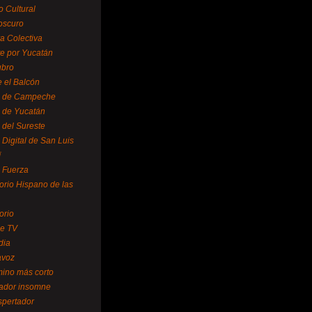
o Cultural
oscuro
ra Colectiva
e por Yucatán
ubro
 el Balcón
o de Campeche
o de Yucatán
 del Sureste
 Digital de San Luis
í
o Fuerza
torio Hispano de las
orio
se TV
dia
avoz
mino más corto
rador insomne
spertador