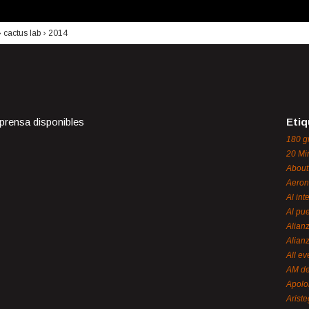
›
cactus lab
›
2014
 prensa disponibles
Etiq
180 g
20 Mi
About
Aeron
Al int
Al pue
Alian
Alian
All ev
AM de
Apol
Ariste