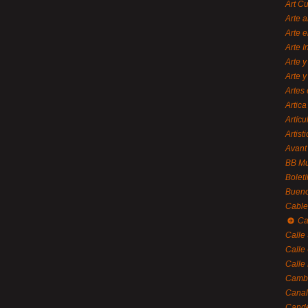
Art C
Arte a
Arte e
Arte 
Arte y
Arte y
Artes 
Artica
Artícu
Artisti
Avant
BB M
Bolet
Bueno
Cable
Ca
Calle
Calle
Calle
Cambi
Canal
Cande