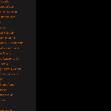
Yucatán
amaulipas
as de México
américa.net
NE
teras
mat Yucatán
mate.com.mx
mativo Al momento
mativo turquesa
me Fracto
uto Nacional de
 Artes
 Oliver Quintal,
dista mexicano
FM
ja de Papel
ónica
spensa de
ardo
formación