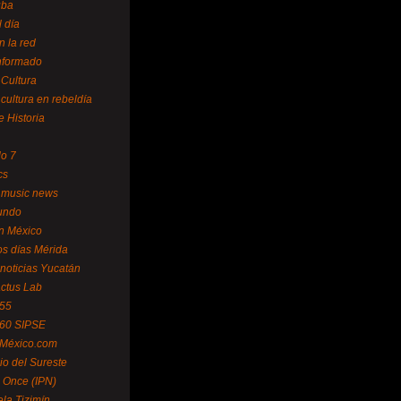
uba
l día
n la red
Informado
 Cultura
 cultura en rebeldía
e Historia
lo 7
cs
 music news
undo
ín México
s días Mérida
noticias Yucatán
ctus Lab
 55
 60 SIPSE
 México.com
o del Sureste
 Once (IPN)
la Tizimín