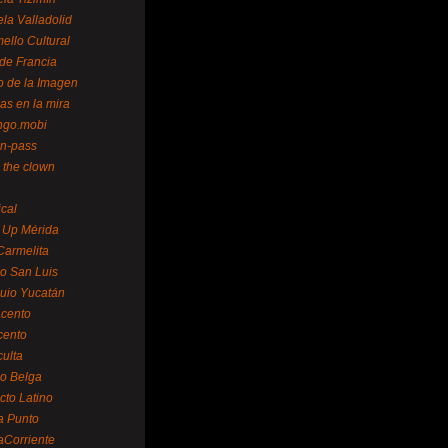
la Valladolid
ello Cultural
de Francia
o de la Imagen
as en la mira
ngo.mobi
n-pass
 the clown
ical
 Up Mérida
Carmelita
o San Luis
uio Yucatán
cento
cento
ulta
o Belga
cto Latino
a Punto
aCorriente