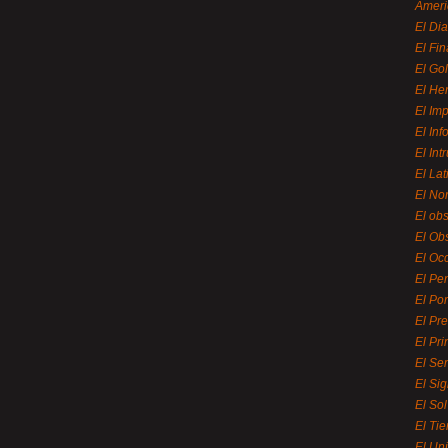
Ameri
El Di
El Fi
El Gol
El He
El Imp
El In
El Int
El La
El Nor
El ob
El Ob
El Oc
El Pe
El Por
El Pr
El Pri
El Se
El Sig
El So
El Ti
El Uni