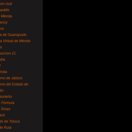
ion club
astillo
 Mérida
ency
era
a de Guanajuato
a Virtual de Mérida
yo
accion 21
dia
l
rida
rno de Jalisco
rno del Estado de
án
 porteño
 Fórmula
 Rivas
ent
do de Toluca
de Ruta