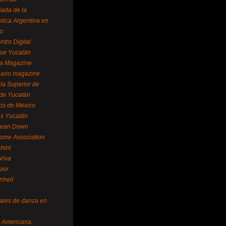
ada de la
lica Argentina en
o
ntro Digital
ue Yucatán
a Magazine
ario magazine
la Superior de
 de Yucatán
os de México
us Yucatán
pean Down
ome Association
hint
Viva
sior
nheit
vales de danza en
a Americana,