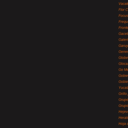
Vacat
Flor C
Focus
Frequ
Front
Gacet
Galerí
Garu
Gener
Globe
Gloca
Go Mé
Gobie
Gobie
Yucat
Grillo
Grupo
Grupo
Hejev
Heral
Hoja 