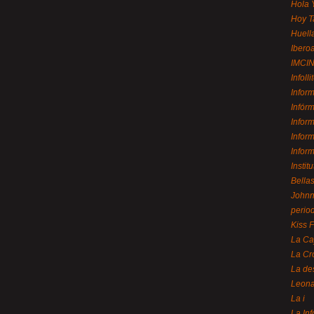
Hola 
Hoy T
Huell
Ibero
IMCI
Infolli
Infor
Infór
Infor
Infor
Infor
Instit
Bellas
Johnny
perio
Kiss 
La Ca
La Cr
La de
Leon
La i
La In