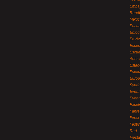
Embaj
Repúb
Méxic
Encue
Enfoq
EnViv
Escen
Escue
Artes
Estad
Estat
Euro
Syndr
Event 
Event
Excel
Fahre
Feest
Festi
Red
Fiest