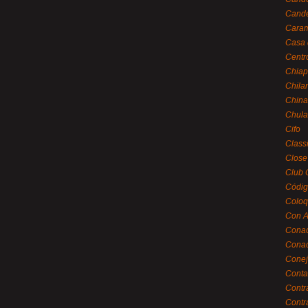
Cande
Caram
Casa 
Centr
Chiap
Chila
China
Chula
Cifo
Class
Close
Club 
Códig
Coloq
Con A
Cona
Conac
Conej
Conta
Contr
Contr