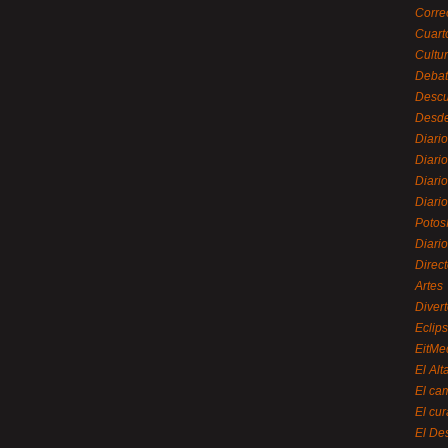
Corre
Cuart
Cultu
Debat
Desc
Desde
Diari
Diari
Diario
Diario
Potos
Diari
Direc
Artes
Divert
Eclip
EitMe
El Alt
El ca
El cu
El De