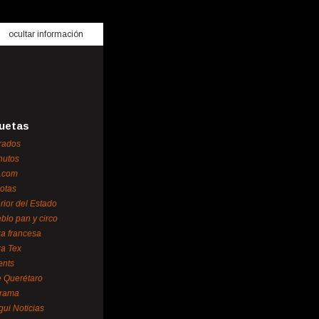
ocultar información
uetas
rados
nutos
.com
otas
erior del Estado
blo pan y circo
za francesa
za Tex
ents
 Querétaro
orama
gui Noticias