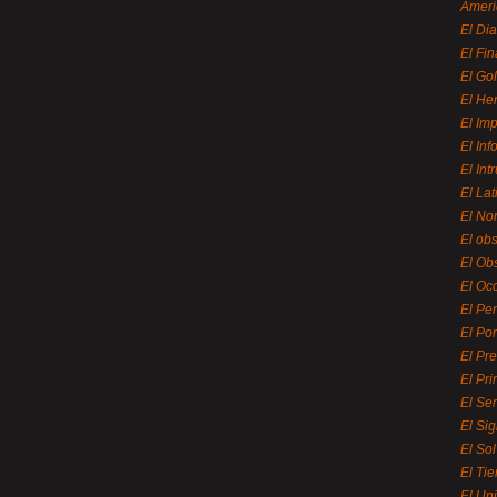
Ameri
El Di
El Fi
El Gol
El He
El Imp
El In
El Int
El La
El Nor
El ob
El Ob
El Oc
El Pe
El Por
El Pr
El Pri
El Se
El Sig
El So
El Ti
El Uni