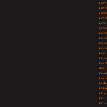
Corre
Cuart
Cultu
Debat
Desc
Desde
Diari
Diari
Diario
Diario
Potos
Diari
Direc
Artes
Divert
Eclip
EitMe
El Alt
El ca
El cu
El De