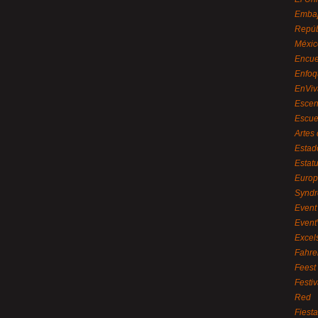
Embaj
Repúb
Méxic
Encue
Enfoq
EnViv
Escen
Escue
Artes
Estad
Estat
Euro
Syndr
Event 
Event
Excel
Fahre
Feest
Festi
Red
Fiest