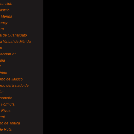
ion club
astillo
 Mérida
ency
era
a de Guanajuato
a Virtual de Mérida
yo
accion 21
dia
l
rida
rno de Jalisco
rno del Estado de
án
 porteño
 Fórmula
 Rivas
ent
do de Toluca
de Ruta