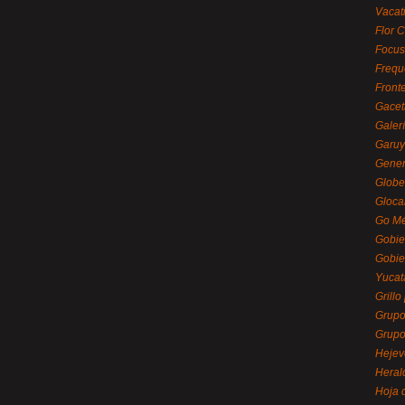
Vacat
Flor C
Focus
Frequ
Front
Gacet
Galerí
Garu
Gener
Globe
Gloca
Go Mé
Gobie
Gobie
Yucat
Grillo
Grupo
Grupo
Hejev
Heral
Hoja 