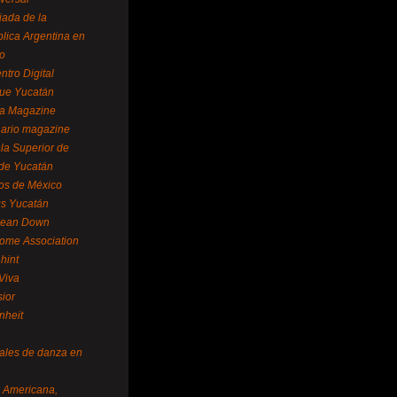
ada de la
lica Argentina en
o
ntro Digital
ue Yucatán
a Magazine
ario magazine
la Superior de
 de Yucatán
os de México
us Yucatán
pean Down
ome Association
hint
Viva
sior
nheit
vales de danza en
a Americana,