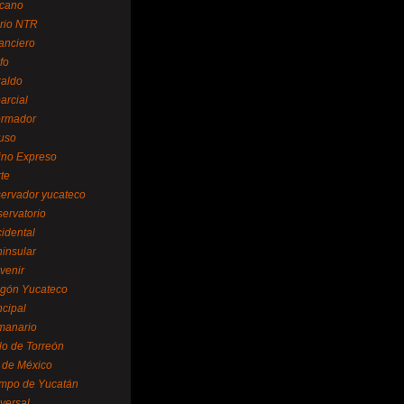
cano
ario NTR
nanciero
fo
raldo
arcial
formador
ruso
tino Expreso
te
servador yucateco
servatorio
cidental
ninsular
venir
egón Yucateco
ncipal
manario
lo de Torreón
l de México
empo de Yucatán
versal