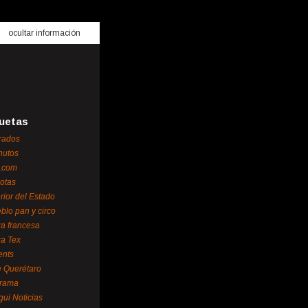
ocultar información
uetas
rados
nutos
.com
otas
erior del Estado
blo pan y circo
za francesa
za Tex
ents
 Querétaro
orama
gui Noticias