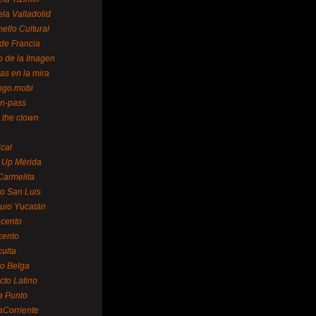
la Valladolid
ello Cultural
de Francia
o de la Imagen
as en la mira
ngo.mobi
n-pass
 the clown
ical
 Up Mérida
Carmelita
o San Luis
uio Yucatán
cento
cento
ulta
o Belga
cto Latino
a Punto
aCorriente