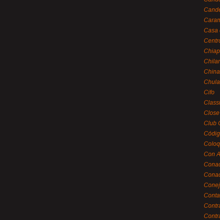
Cande
Caram
Casa 
Centr
Chiap
Chila
China
Chula
Cifo
Class
Close
Club 
Códig
Coloq
Con A
Cona
Conac
Conej
Conta
Contr
Contr