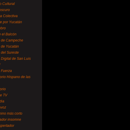
o Cultural
oscuro
ra Colectiva
e por Yucatán
ubro
 el Balcón
o de Campeche
o de Yucatán
 del Sureste
 Digital de San Luis
í
o Fuerza
torio Hispano de las
orio
se TV
dia
avoz
mino más corto
rador insomne
spertador