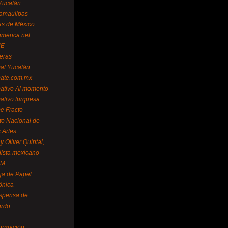
Yucatán
amaulipas
as de México
américa.net
NE
teras
mat Yucatán
mate.com.mx
mativo Al momento
mativo turquesa
me Fracto
uto Nacional de
 Artes
 Oliver Quintal,
dista mexicano
FM
ja de Papel
ónica
spensa de
ardo
formación