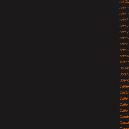
Art C
Arte a
Arte e
Arte 
Arte y
Arte y
Artes 
Artica
Artícu
Artisti
Avant
BB M
Bolet
Bueno
Cable
Cactu
Calle
Calle
Calle
Cambi
Canal
Cande