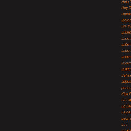
Hola 
Hoy T
Huell
Ibero
IMCI
Infolli
Infor
Infór
Infor
Infor
Infor
Instit
Bellas
Johnny
perio
Kiss 
La Ca
La Cr
La de
Leon
La i
La In