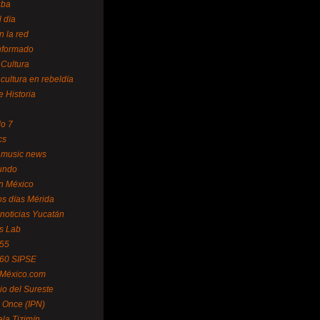
uba
l día
n la red
Informado
 Cultura
 cultura en rebeldía
e Historia
lo 7
cs
 music news
undo
ín México
s días Mérida
noticias Yucatán
s Lab
 55
 60 SIPSE
 México.com
o del Sureste
 Once (IPN)
la Tizimín