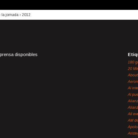
›
la jornada
›
2012
 prensa disponibles
Etiq
180 g
20 Mi
About
Aeron
Al int
Al pue
Alian
Alian
All ev
AM de
Apol
Ariste