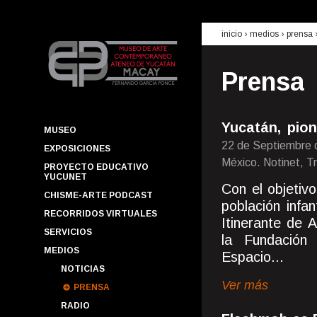
inicio
› medios ›
prensa
Prensa
Yucatán, pio
MUSEO
22 de Septiembre 
EXPOSICIONES
México. Notinet, 
PROYECTO EDUCATIVO
YUCUNET
Con el objetivo
CHISME-ARTE PODCAST
población infa
RECORRIDOS VIRTUALES
Itinerante de 
SERVICIOS
la Fundación
MEDIOS
Espacio...
NOTICIAS
Ver más
PRENSA
RADIO