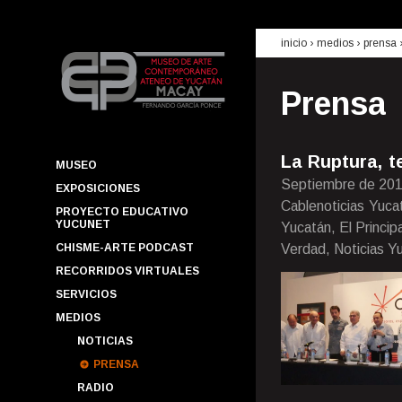
inicio
› medios ›
prensa
Prensa
La Ruptura, t
MUSEO
Septiembre de 20
EXPOSICIONES
Cablenoticias Yuca
PROYECTO EDUCATIVO
YUCUNET
Yucatán, El Princi
CHISME-ARTE PODCAST
Verdad, Noticias Yu
RECORRIDOS VIRTUALES
SERVICIOS
MEDIOS
NOTICIAS
PRENSA
RADIO