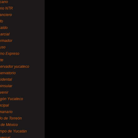
cano
ario NTR
nanciero
fo
raldo
arcial
formador
ruso
tino Expreso
te
servador yucateco
servatorio
cidental
ninsular
venir
egón Yucateco
ncipal
manario
lo de Torreón
l de México
empo de Yucatán
versal