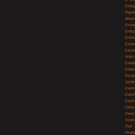
Embaj
Repúb
Méxic
Encue
Enfoq
EnViv
Escen
Escue
Artes
Estad
Estat
Euro
Syndr
Event 
Event
Excel
Fahre
Feest
Festi
Red
Fiest