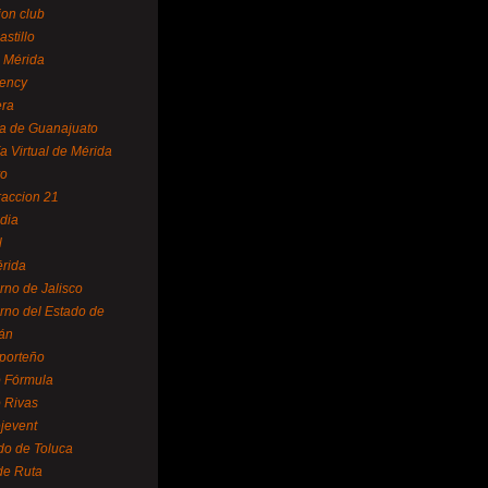
ion club
astillo
 Mérida
ency
era
a de Guanajuato
a Virtual de Mérida
yo
accion 21
dia
l
rida
rno de Jalisco
rno del Estado de
án
 porteño
 Fórmula
 Rivas
jevent
do de Toluca
de Ruta