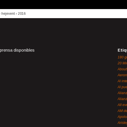
›
hejevent
›
2016
 prensa disponibles
Etiq
180 g
20 Mi
About
Aeron
Al int
Al pue
Alian
Alian
All ev
AM de
Apol
Ariste