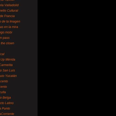
la Valladolid
ello Cultural
de Francia
o de la Imagen
as en la mira
ngo.mobi
n-pass
 the clown
ical
 Up Mérida
Carmelita
o San Luis
uio Yucatán
cento
cento
ulta
o Belga
cto Latino
a Punto
aCorriente