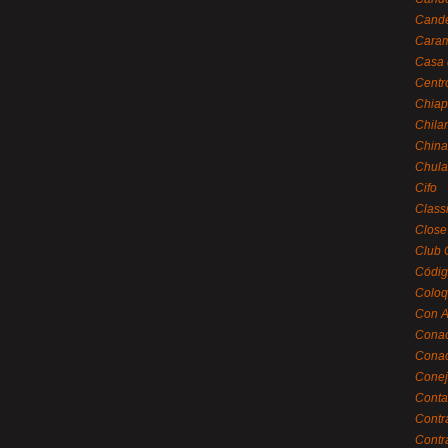
Cande
Caram
Casa 
Centr
Chiap
Chila
China
Chula
Cifo
Class
Close
Club 
Códig
Coloq
Con A
Cona
Conac
Conej
Conta
Contr
Contr