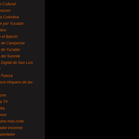
o Cultural
oscuro
ra Colectiva
e por Yucatán
ubro
 el Balcón
o de Campeche
o de Yucatán
 del Sureste
 Digital de San Luis
í
o Fuerza
torio Hispano de las
orio
se TV
dia
avoz
mino más corto
rador insomne
spertador