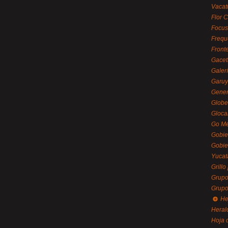
Vacat
Flor C
Focus
Frequ
Front
Gacet
Galerí
Garu
Gener
Globe
Gloca
Go Mé
Gobie
Gobie
Yucat
Grillo
Grupo
Grupo
He
Heral
Hoja 