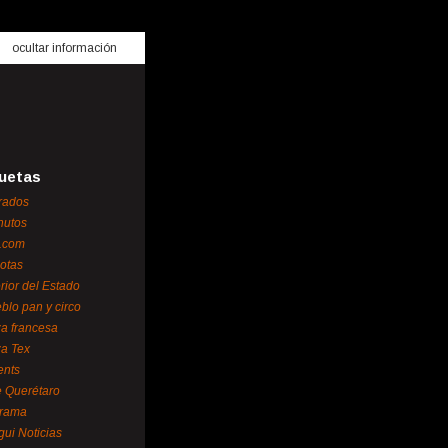
ocultar información
uetas
rados
nutos
.com
otas
erior del Estado
blo pan y circo
za francesa
za Tex
ents
 Querétaro
orama
gui Noticias