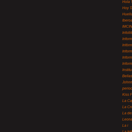
Hola 
Hoy T
Huell
Ibero
IMCI
Infolli
Infor
Infór
Infor
Infor
Infor
Instit
Bellas
Johnny
perio
Kiss 
La Ca
La Cr
La de
Leon
La i
La In