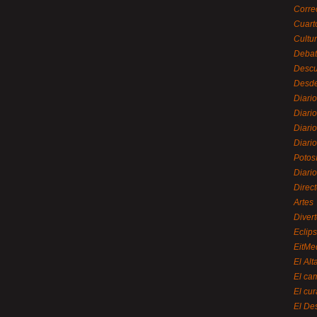
Corre
Cuart
Cultu
Debat
Desc
Desde
Diari
Diari
Diario
Diario
Potos
Diari
Direc
Artes
Divert
Eclip
EitMe
El Alt
El ca
El cu
El De