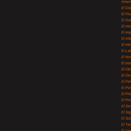
Ameri
El Di
El Fi
El Gol
El He
El Imp
El In
El Int
El La
El Nor
El ob
El Ob
El Oc
El Pe
El Por
El Pr
El Pri
El Se
El Sig
El So
El Ti
El Uni