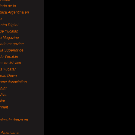
ada de la
lica Argentina en
o
ntro Digital
ue Yucatán
a Magazine
ario magazine
la Superior de
 de Yucatán
os de México
us Yucatán
pean Down
ome Association
hint
Viva
sior
nheit
vales de danza en
a Americana,