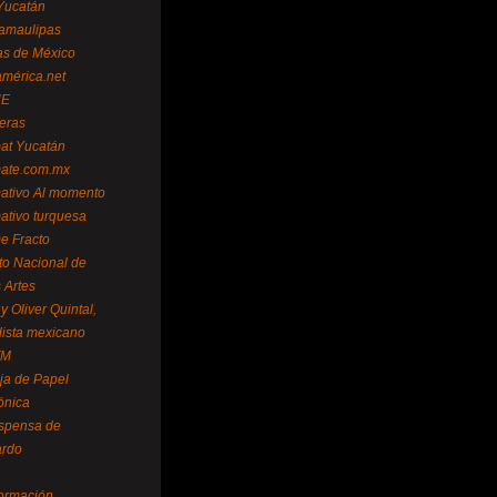
Yucatán
amaulipas
as de México
américa.net
NE
teras
mat Yucatán
mate.com.mx
mativo Al momento
mativo turquesa
me Fracto
uto Nacional de
 Artes
 Oliver Quintal,
dista mexicano
FM
ja de Papel
ónica
spensa de
ardo
formación