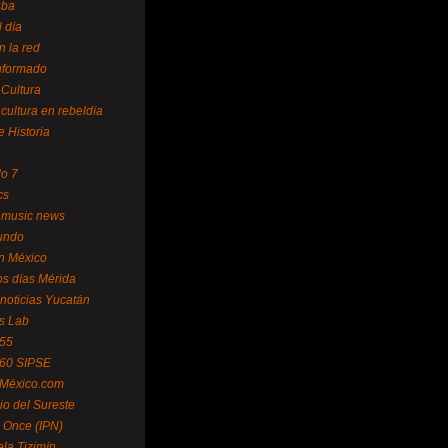
uba
l día
n la red
Informado
 Cultura
 cultura en rebeldía
e Historia
lo 7
cs
 music news
undo
ín México
s días Mérida
noticias Yucatán
s Lab
 55
 60 SIPSE
 México.com
o del Sureste
 Once (IPN)
la Tizimín