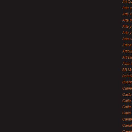
Art C
Arte a
Arte e
Arte 
Arte y
Arte y
Artes 
Artica
Artícu
Artisti
Avant
BB M
Bolet
Bueno
Cable
Cactu
Calle
Calle
Calle
Cambi
Canal
Cande