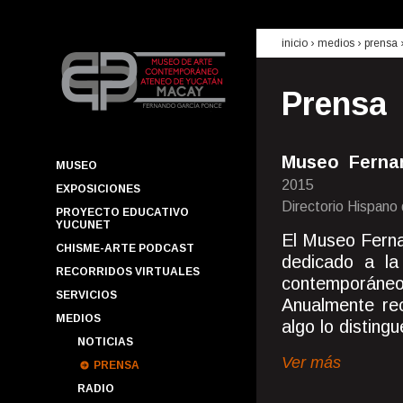
inicio
› medios ›
prensa
Prensa
Museo Ferna
MUSEO
2015
EXPOSICIONES
Directorio Hispano 
PROYECTO EDUCATIVO
YUCUNET
El Museo Fern
CHISME-ARTE PODCAST
dedicado a la
RECORRIDOS VIRTUALES
contemporáneo
SERVICIOS
Anualmente rec
MEDIOS
algo lo distingu
NOTICIAS
Ver más
PRENSA
RADIO