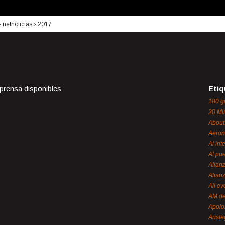
›
netnoticias
›
2017
 prensa disponibles
Etiq
180 g
20 Mi
About
Aeron
Al int
Al pue
Alian
Alian
All ev
AM de
Apol
Ariste