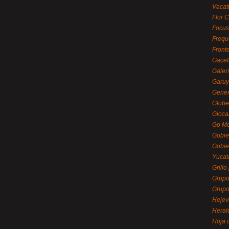
Vacat
Flor C
Focus
Frequ
Front
Gacet
Galerí
Garu
Gener
Globe
Gloca
Go Mé
Gobie
Gobie
Yucat
Grillo
Grupo
Grupo
Hejev
Heral
Hoja 