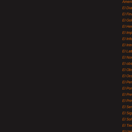
Ameri
El Di
El Fi
El Gol
El He
El Imp
El In
El Int
El La
El Nor
El ob
El Ob
El Oc
El Pe
El Por
El Pr
El Pri
El Se
El Sig
El So
El Ti
El Uni