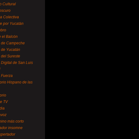
o Cultural
oscuro
ra Colectiva
e por Yucatán
ubro
 el Balcón
o de Campeche
o de Yucatán
 del Sureste
 Digital de San Luis
í
o Fuerza
torio Hispano de las
orio
se TV
dia
avoz
mino más corto
rador insomne
spertador