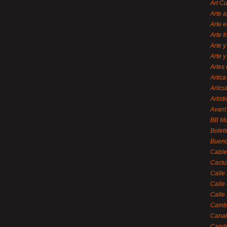
Art C
Arte a
Arte e
Arte 
Arte y
Arte y
Artes 
Artica
Artícu
Artisti
Avant
BB M
Bolet
Bueno
Cable
Cactu
Calle
Calle
Calle
Cambi
Canal
Cande