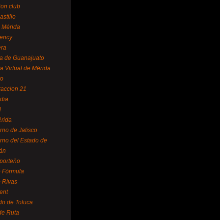
ion club
astillo
 Mérida
ency
era
a de Guanajuato
a Virtual de Mérida
yo
accion 21
dia
l
rida
rno de Jalisco
rno del Estado de
án
 porteño
 Fórmula
 Rivas
ent
do de Toluca
de Ruta