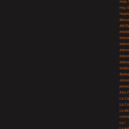
Hola 
Hoy T
Huell
Ibero
IMCI
Infolli
Infor
Infór
Infor
Infor
Infor
Instit
Bellas
Johnny
perio
Kiss 
La Ca
La Cr
La de
Leon
La i
La In