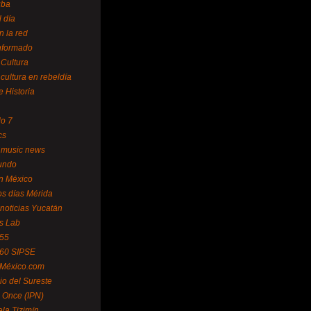
uba
l día
n la red
Informado
 Cultura
 cultura en rebeldía
e Historia
lo 7
cs
 music news
undo
ín México
s días Mérida
noticias Yucatán
s Lab
 55
 60 SIPSE
 México.com
o del Sureste
 Once (IPN)
la Tizimín