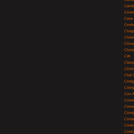
Cande
Caram
Casa 
Centr
Chiap
Chila
China
Chula
Cifo
Class
Close
Club 
Códig
Coloq
Con A
Cona
Conac
Conej
Conta
Contr
Contr