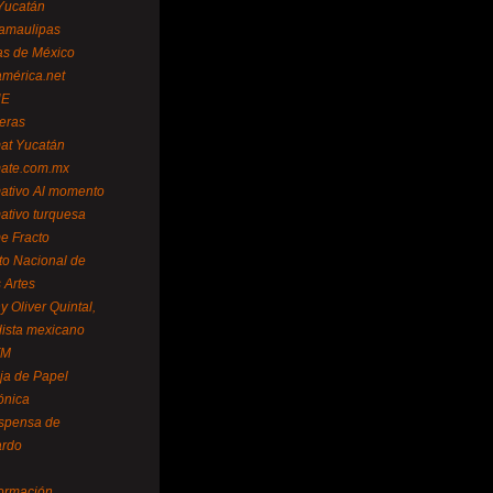
Yucatán
amaulipas
as de México
américa.net
NE
teras
mat Yucatán
mate.com.mx
mativo Al momento
mativo turquesa
me Fracto
uto Nacional de
 Artes
 Oliver Quintal,
dista mexicano
FM
ja de Papel
ónica
spensa de
ardo
formación