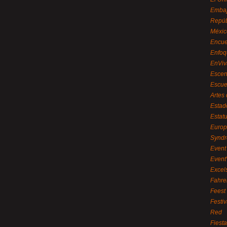
Embaj
Repúb
Méxic
Encue
Enfoq
EnViv
Escen
Escue
Artes
Estad
Estat
Euro
Syndr
Event 
Event
Excel
Fahre
Feest
Festi
Red
Fiest