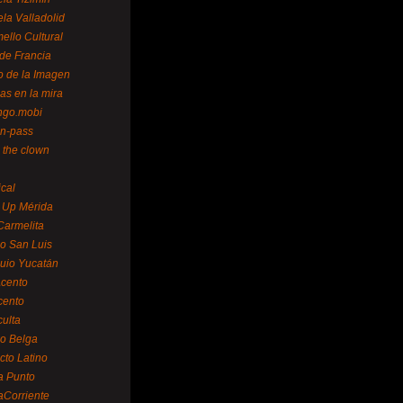
la Valladolid
ello Cultural
de Francia
o de la Imagen
as en la mira
ngo.mobi
n-pass
 the clown
ical
 Up Mérida
Carmelita
o San Luis
uio Yucatán
cento
cento
ulta
o Belga
cto Latino
a Punto
aCorriente