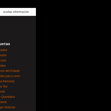
ocultar información
uetas
rados
nutos
.com
otas
erior del Estado
blo pan y circo
za francesa
za Tex
ents
 Querétaro
orama
gui Noticias