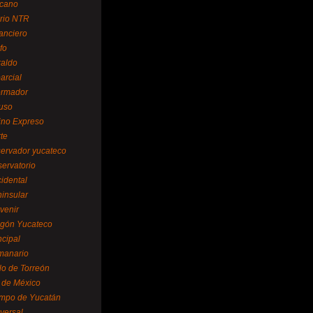
cano
ario NTR
nanciero
fo
raldo
arcial
formador
ruso
tino Expreso
te
servador yucateco
servatorio
cidental
ninsular
venir
egón Yucateco
ncipal
manario
lo de Torreón
l de México
empo de Yucatán
versal