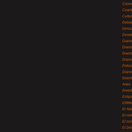
Corre
Cuart
Cultu
Debat
Desc
Desde
Diari
Diari
Diario
Diario
Potos
Diari
Direc
Artes
Divert
Eclip
EitMe
El Alt
El ca
El cu
El De