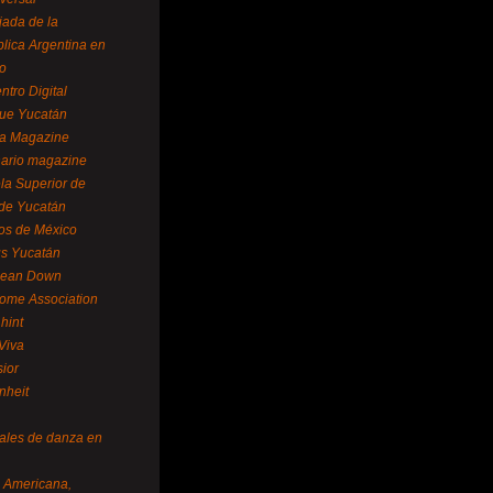
ada de la
lica Argentina en
o
ntro Digital
ue Yucatán
a Magazine
ario magazine
la Superior de
 de Yucatán
os de México
us Yucatán
pean Down
ome Association
hint
Viva
sior
nheit
vales de danza en
a Americana,