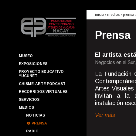
inicio
› medios ›
prensa
Prensa
El artista est
MUSEO
Negocios en el Sur
EXPOSICIONES
PROYECTO EDUCATIVO
La Fundación 
YUCUNET
Contemporáneo
CHISME-ARTE PODCAST
Artes Visuales
RECORRIDOS VIRTUALES
invitan a la 
SERVICIOS
instalación escu
MEDIOS
Ver más
NOTICIAS
PRENSA
RADIO