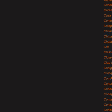
Cande
Caram
Casa 
Centr
Chiap
Chila
China
Chula
Cifo
Class
Close
Club 
Códig
Coloq
Con A
Cona
Conac
Conej
Conta
Contr
Contr