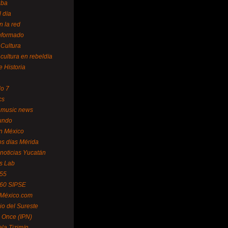
uba
l día
n la red
Informado
 Cultura
 cultura en rebeldía
e Historia
lo 7
cs
 music news
undo
ín México
s días Mérida
noticias Yucatán
s Lab
 55
 60 SIPSE
 México.com
o del Sureste
 Once (IPN)
la Tizimín