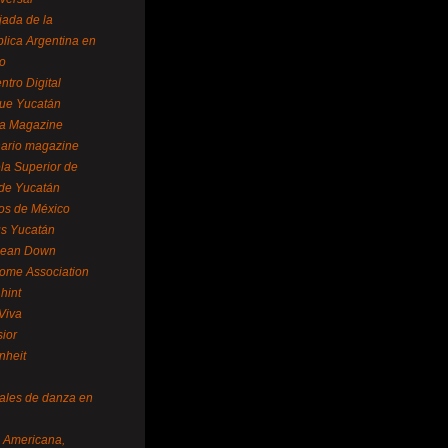
ada de la
lica Argentina en
o
ntro Digital
ue Yucatán
a Magazine
ario magazine
la Superior de
 de Yucatán
os de México
us Yucatán
pean Down
ome Association
hint
Viva
sior
nheit
vales de danza en
a Americana,