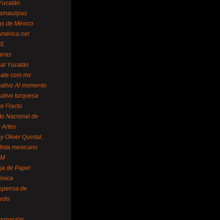
Yucatán
amaulipas
as de México
américa.net
NE
teras
mat Yucatán
mate.com.mx
mativo Al momento
mativo turquesa
me Fracto
uto Nacional de
 Artes
 Oliver Quintal,
dista mexicano
FM
ja de Papel
ónica
spensa de
ardo
formación