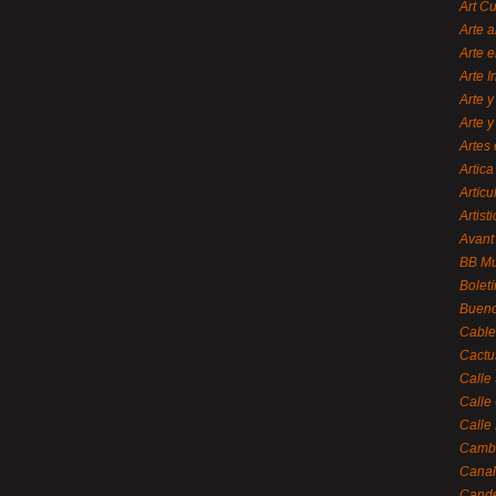
Art C
Arte a
Arte e
Arte 
Arte y
Arte y
Artes 
Artica
Artícu
Artisti
Avant
BB M
Bolet
Bueno
Cable
Cactu
Calle
Calle
Calle
Cambi
Canal
Cande