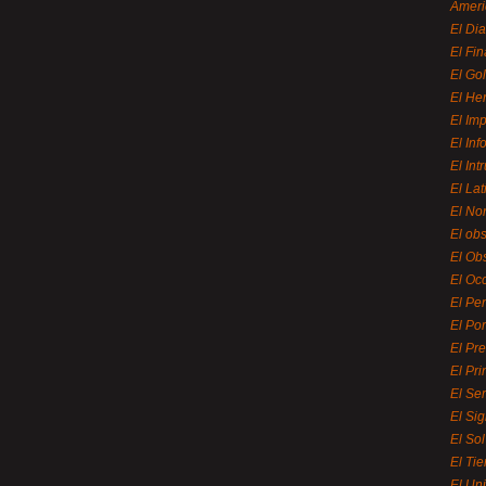
Ameri
El Di
El Fi
El Gol
El He
El Imp
El In
El Int
El La
El Nor
El ob
El Ob
El Oc
El Pe
El Por
El Pr
El Pri
El Se
El Sig
El So
El Ti
El Uni