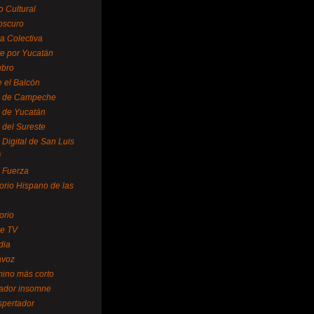
o Cultural
oscuro
ra Colectiva
e por Yucatán
ubro
 el Balcón
o de Campeche
o de Yucatán
 del Sureste
 Digital de San Luis
í
o Fuerza
torio Hispano de las
orio
se TV
dia
avoz
mino más corto
rador insomne
spertador