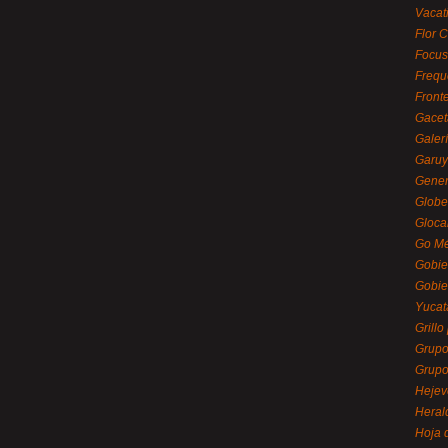
Vacat
Flor C
Focus
Frequ
Front
Gacet
Galerí
Garu
Gener
Globe
Gloca
Go Mé
Gobie
Gobie
Yucat
Grillo
Grupo
Grupo
Hejev
Heral
Hoja 