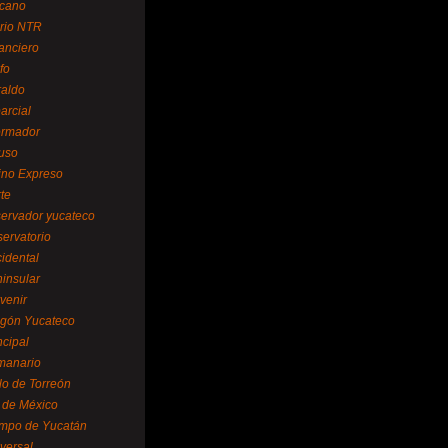
cano
ario NTR
nanciero
fo
raldo
arcial
formador
ruso
tino Expreso
te
servador yucateco
servatorio
cidental
ninsular
venir
egón Yucateco
ncipal
manario
lo de Torreón
l de México
empo de Yucatán
versal