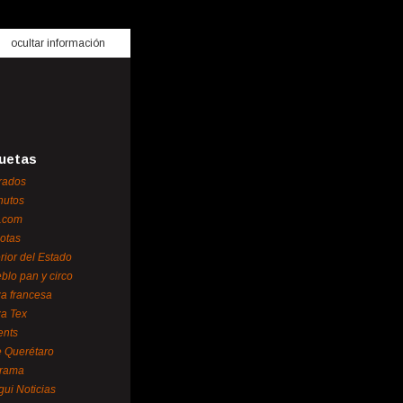
ocultar información
uetas
rados
nutos
.com
otas
erior del Estado
blo pan y circo
za francesa
za Tex
ents
 Querétaro
orama
gui Noticias