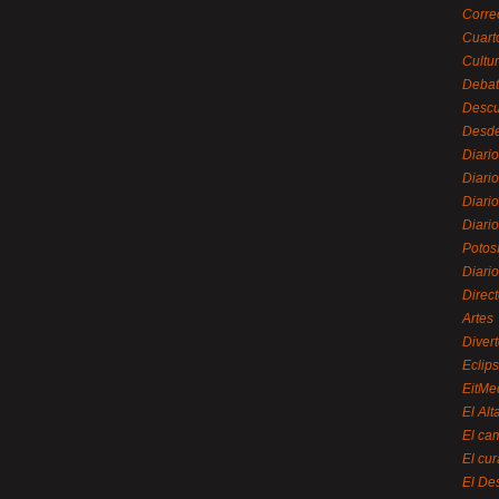
Corre
Cuart
Cultu
Debat
Desc
Desde
Diari
Diari
Diario
Diario
Potos
Diari
Direc
Artes
Divert
Eclip
EitMe
El Alt
El ca
El cu
El De