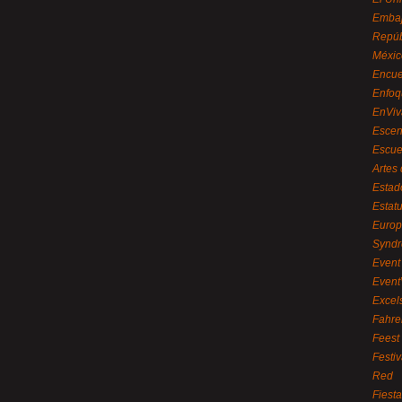
Embaj
Repúb
Méxic
Encue
Enfoq
EnViv
Escen
Escue
Artes
Estad
Estat
Euro
Syndr
Event 
Event
Excel
Fahre
Feest
Festi
Red
Fiest