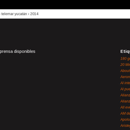
›
telemar yucatán
›
2014
 prensa disponibles
Etiq
180 g
20 Mi
About
Aeron
Al int
Al pue
Alian
Alian
All ev
AM de
Apol
Ariste