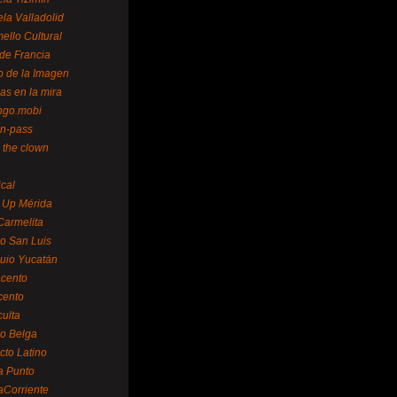
la Valladolid
ello Cultural
de Francia
o de la Imagen
as en la mira
ngo.mobi
n-pass
 the clown
ical
 Up Mérida
Carmelita
o San Luis
uio Yucatán
cento
cento
ulta
o Belga
cto Latino
a Punto
aCorriente