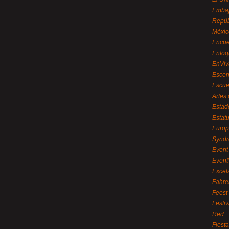
Embaj
Repúb
Méxic
Encue
Enfoq
EnViv
Escen
Escue
Artes
Estad
Estat
Euro
Syndr
Event 
Event
Excel
Fahre
Feest
Festi
Red
Fiest