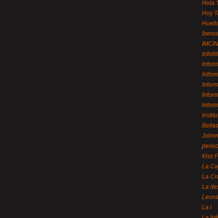
Hola 
Hoy T
Huell
Ibero
IMCI
Infolli
Infor
Infór
Infor
Infor
Infor
Instit
Bellas
Johnny
perio
Kiss 
La Ca
La Cr
La de
Leon
La i
La In