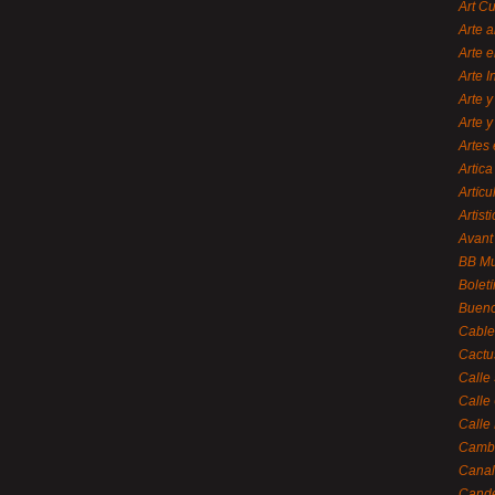
Art C
Arte a
Arte e
Arte 
Arte y
Arte y
Artes 
Artica
Artícu
Artisti
Avant
BB M
Bolet
Bueno
Cable
Cactu
Calle
Calle
Calle
Cambi
Canal
Cande