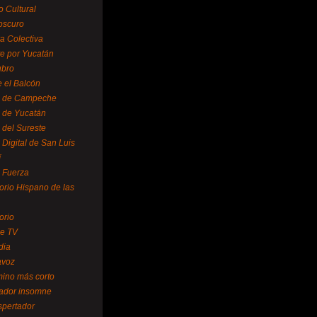
o Cultural
oscuro
ra Colectiva
e por Yucatán
ubro
 el Balcón
o de Campeche
o de Yucatán
 del Sureste
 Digital de San Luis
í
o Fuerza
torio Hispano de las
orio
se TV
dia
avoz
mino más corto
rador insomne
spertador