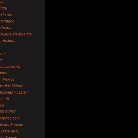
uba
l día
n la red
Informado
 Cultura
 cultura en rebeldía
e Historia
lo 7
cs
 music news
undo
ín México
s días Mérida
noticias Yucatán
s Lab
 55
 60 SIPSE
 México.com
o del Sureste
 Once (IPN)
la Tizimín