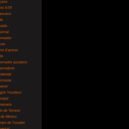
cano
ario NTR
nanciero
fo
raldo
arcial
formador
ruso
tino Expreso
te
servador yucateco
servatorio
cidental
ninsular
venir
egón Yucateco
ncipal
manario
lo de Torreón
l de México
empo de Yucatán
versal