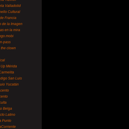
la Valladolid
ello Cultural
de Francia
o de la Imagen
as en la mira
ngo.mobi
n-pass
 the clown
ical
 Up Mérida
Carmelita
digo San Luis
uio Yucatán
cento
cento
ulta
o Belga
cto Latino
a Punto
aCorriente