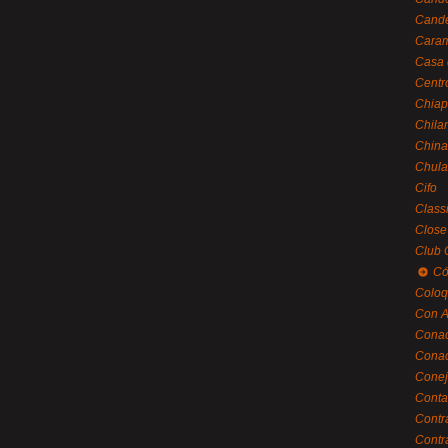
Cande
Caram
Casa 
Centr
Chiap
Chila
China
Chula
Cifo
Class
Close
Club 
Có
Coloq
Con A
Cona
Conac
Conej
Conta
Contr
Contr