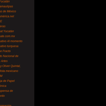
Yucatán
amaulipas
as de México
américa.net
NE
teras
mat Yucatán
mate.com.mx
mativo Al momento
mativo turquesa
me Fracto
uto Nacional de
 Artes
 Oliver Quintal,
dista mexicano
FM
ja de Papel
ónica
spensa de
ardo
formación