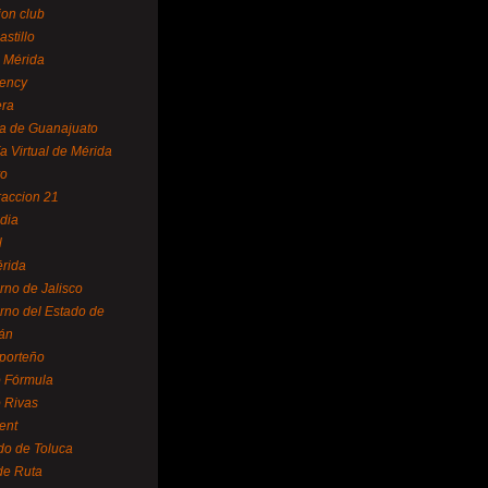
ion club
astillo
 Mérida
ency
era
a de Guanajuato
a Virtual de Mérida
yo
accion 21
dia
l
rida
rno de Jalisco
rno del Estado de
án
 porteño
 Fórmula
 Rivas
ent
do de Toluca
de Ruta