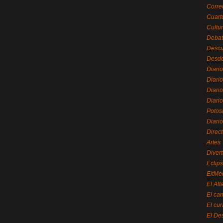
Corre
Cuart
Cultu
Debat
Desc
Desde
Diari
Diari
Diario
Diario
Potos
Diari
Direc
Artes
Divert
Eclip
EitMe
El Alt
El ca
El cu
El De