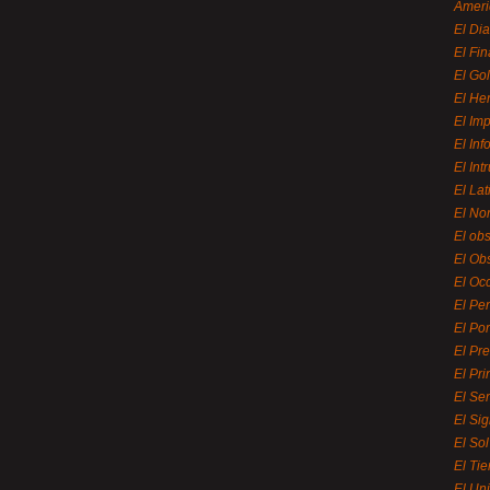
Ameri
El Di
El Fi
El Gol
El He
El Imp
El In
El Int
El La
El Nor
El ob
El Ob
El Oc
El Pe
El Por
El Pr
El Pri
El Se
El Sig
El So
El Ti
El Uni