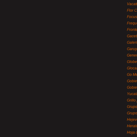
Vacat
Flor C
Focus
Frequ
Front
Gacet
Galerí
Garu
Gener
Globe
Gloca
Go Mé
Gobie
Gobie
Yucat
Grillo
Grupo
Grupo
Hejev
Heral
Hoja 