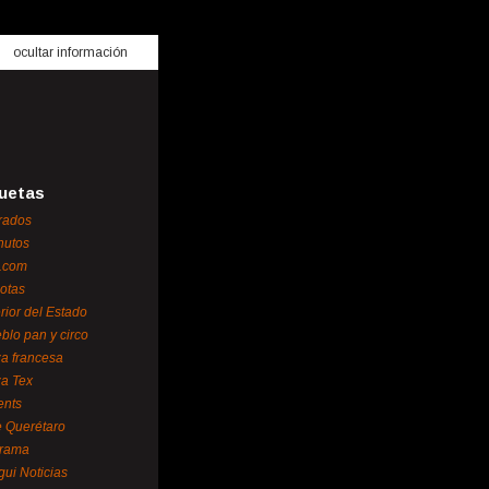
ocultar información
uetas
rados
nutos
.com
otas
erior del Estado
blo pan y circo
za francesa
za Tex
ents
 Querétaro
orama
gui Noticias