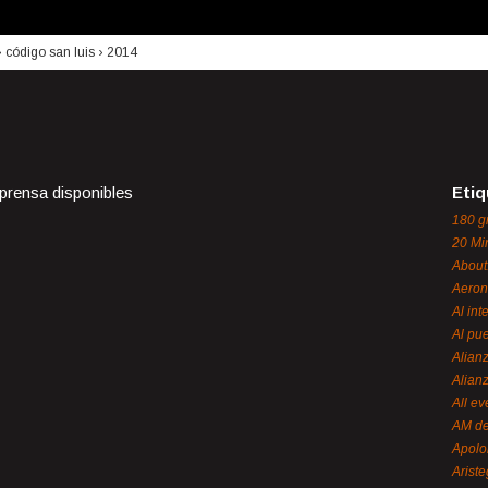
›
código san luis
›
2014
 prensa disponibles
Etiq
180 g
20 Mi
About
Aeron
Al int
Al pue
Alian
Alian
All ev
AM de
Apol
Ariste