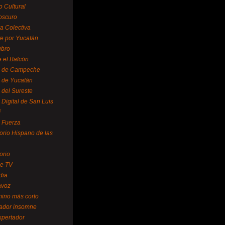
o Cultural
oscuro
ra Colectiva
e por Yucatán
ubro
 el Balcón
o de Campeche
o de Yucatán
 del Sureste
 Digital de San Luis
í
o Fuerza
torio Hispano de las
orio
se TV
dia
avoz
mino más corto
rador insomne
spertador