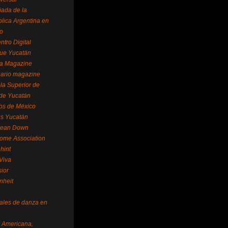
ada de la
lica Argentina en
o
ntro Digital
ue Yucatán
a Magazine
ario magazine
la Superior de
 de Yucatán
os de México
us Yucatán
pean Down
ome Association
hint
Viva
sior
nheit
vales de danza en
a Americana,