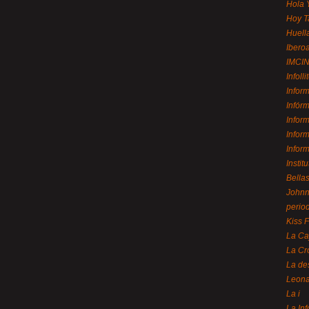
Hola 
Hoy T
Huell
Ibero
IMCI
Infolli
Infor
Infór
Infor
Infor
Infor
Instit
Bellas
Johnny
perio
Kiss 
La Ca
La Cr
La de
Leon
La i
La In