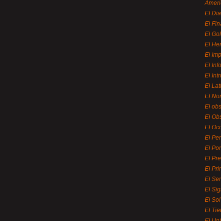
Ameri
El Di
El Fi
El Gol
El He
El Imp
El In
El Int
El La
El Nor
El ob
El Ob
El Oc
El Pe
El Por
El Pr
El Pri
El Se
El Sig
El So
El Ti
El Uni