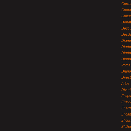
Corre
Cuart
Cultu
Debat
Desc
Desde
Diari
Diari
Diario
Diario
Potos
Diari
Direc
Artes
Divert
Eclip
EitMe
El Alt
El ca
El cu
El De