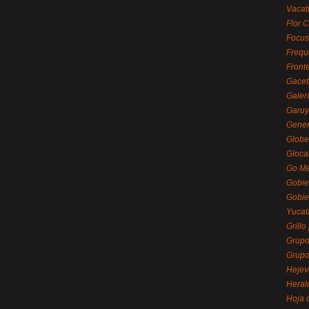
Vacat
Flor C
Focus
Frequ
Front
Gacet
Galerí
Garu
Gener
Globe
Gloca
Go Mé
Gobie
Gobie
Yucat
Grillo
Grupo
Grupo
Hejev
Heral
Hoja 