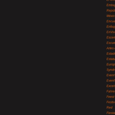
Embaj
Repúb
Méxic
Encue
Enfoq
EnViv
Escen
Escue
Artes
Estad
Estat
Euro
Syndr
Event 
Event
Excel
Fahre
Feest
Festi
Red
Fiest