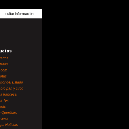
ocultar información
uetas
rados
nutos
.com
otas
erior del Estado
blo pan y circo
za francesa
za Tex
ents
 Querétaro
orama
gui Noticias