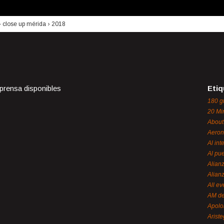
›
close up mérida
›
2018
 prensa disponibles
Etiq
180 g
20 Mi
About
Aeron
Al int
Al pue
Alian
Alian
All ev
AM de
Apol
Ariste