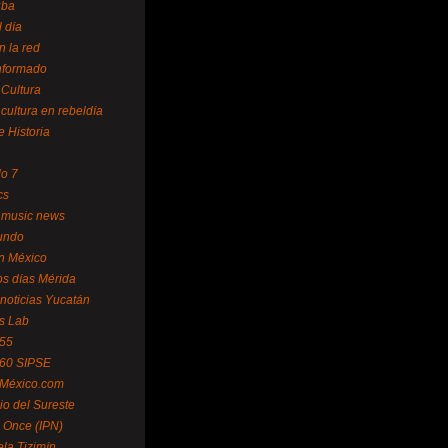
uba
l día
n la red
Informado
 Cultura
 cultura en rebeldía
e Historia
lo 7
cs
 music news
undo
ín México
s días Mérida
noticias Yucatán
s Lab
 55
 60 SIPSE
 México.com
o del Sureste
 Once (IPN)
la Tizimín