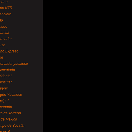
cano
ario NTR
nanciero
fo
raldo
arcial
formador
ruso
tino Expreso
te
servador yucateco
servatorio
cidental
ninsular
venir
egón Yucateco
ncipal
manario
lo de Torreón
l de México
empo de Yucatán
versal