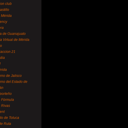
ion club
astillo
 Mérida
ency
era
a de Guanajuato
a Virtual de Mérida
yo
accion 21
dia
l
rida
rno de Jalisco
rno del Estado de
án
 porteño
 Fórmula
 Rivas
ent
do de Toluca
de Ruta