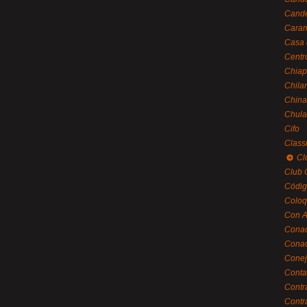
Cande
Caram
Casa 
Centr
Chiap
Chila
China
Chula
Cifo
Class
Cl
Club 
Códig
Coloq
Con A
Cona
Conac
Conej
Conta
Contr
Contr