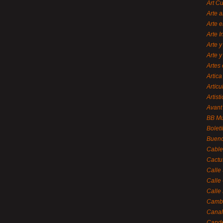
Art C
Arte a
Arte e
Arte 
Arte y
Arte y
Artes 
Artica
Artícu
Artisti
Avant
BB M
Bolet
Bueno
Cable
Cactu
Calle
Calle
Calle
Cambi
Canal
Cande