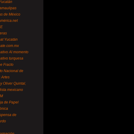
Yucatán
amaulipas
as de México
américa.net
NE
teras
mat Yucatán
mate.com.mx
mativo Al momento
mativo turquesa
me Fracto
uto Nacional de
 Artes
 Oliver Quintal,
dista mexicano
FM
ja de Papel
ónica
spensa de
ardo
formación