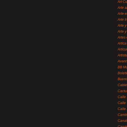
Art C
Arte a
Arte e
Arte 
Arte y
Arte y
Artes 
Artica
Artícu
Artisti
Avant
BB M
Bolet
Bueno
Cable
Cactu
Calle
Calle
Calle
Cambi
Canal
Cande