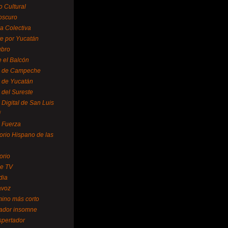
o Cultural
oscuro
ra Colectiva
e por Yucatán
ubro
 el Balcón
o de Campeche
o de Yucatán
 del Sureste
 Digital de San Luis
í
o Fuerza
torio Hispano de las
orio
se TV
dia
avoz
mino más corto
rador insomne
spertador