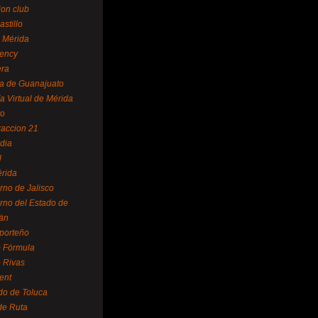
ion club
astillo
 Mérida
ency
era
a de Guanajuato
a Virtual de Mérida
yo
accion 21
dia
l
rida
rno de Jalisco
rno del Estado de
án
 porteño
 Fórmula
 Rivas
ent
do de Toluca
de Ruta