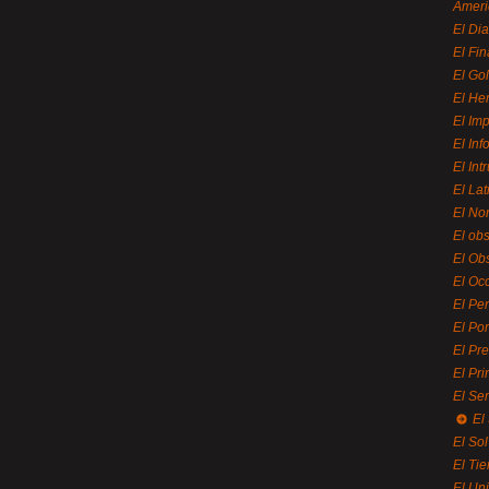
Ameri
El Di
El Fi
El Gol
El He
El Imp
El In
El Int
El La
El Nor
El ob
El Ob
El Oc
El Pe
El Por
El Pr
El Pri
El Se
El
El So
El Ti
El Uni