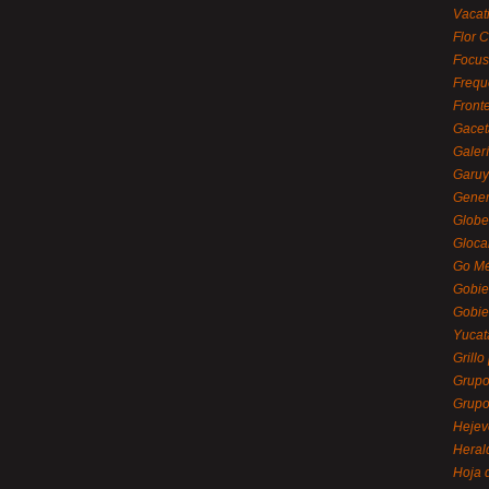
Vacat
Flor C
Focus
Frequ
Front
Gacet
Galerí
Garu
Gener
Globe
Gloca
Go Mé
Gobie
Gobie
Yucat
Grillo
Grupo
Grupo
Hejev
Heral
Hoja 