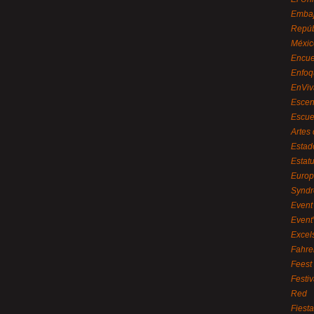
Embaj
Repúb
Méxic
Encue
Enfoq
EnViv
Escen
Escue
Artes
Estad
Estat
Euro
Syndr
Event 
Event
Excel
Fahre
Feest
Festi
Red
Fiest