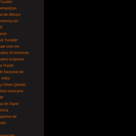
Yucatán
amaulipas
as de México
américa.net
NE
teras
mat Yucatán
mate.com.mx
mativo Al momento
mativo turquesa
me Fracto
uto Nacional de
 Artes
 Oliver Quintal,
dista mexicano
FM
ja de Papel
ónica
spensa de
ardo
formación