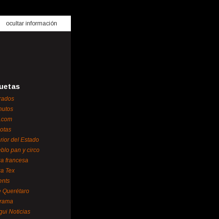
ocultar información
uetas
rados
nutos
.com
otas
erior del Estado
blo pan y circo
za francesa
za Tex
ents
 Querétaro
orama
gui Noticias