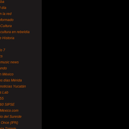
uba
l día
n la red
Informado
 Cultura
 cultura en rebeldía
e Historia
lo 7
cs
 music news
undo
ín México
s días Mérida
noticias Yucatán
s Lab
 55
 60 SIPSE
 México.com
o del Sureste
 Once (IPN)
la Tizimín