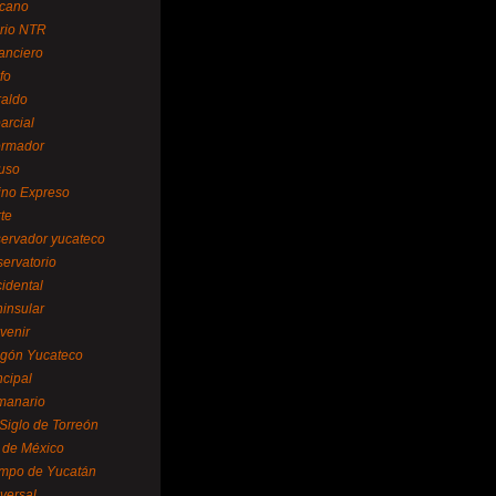
cano
ario NTR
nanciero
fo
raldo
arcial
formador
ruso
tino Expreso
te
servador yucateco
servatorio
cidental
ninsular
venir
egón Yucateco
ncipal
manario
 Siglo de Torreón
l de México
empo de Yucatán
versal