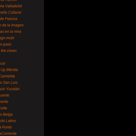
la Valladolid
ello Cultural
de Francia
o de la Imagen
as en la mira
ngo.mobi
n-pass
 the clown
ical
 Up Mérida
Carmelita
o San Luis
uio Yucatán
cento
cento
ulta
o Belga
cto Latino
a Punto
aCorriente