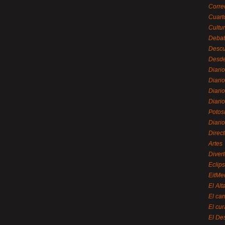
Corre
Cuart
Cultu
Debat
Desc
Desde
Diari
Diari
Diario
Diario
Potos
Diari
Direc
Artes
Divert
Eclip
EitMe
El Alt
El ca
El cu
El De