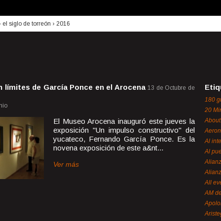
›
el siglo de torreón
›
2016
n límites de García Ponce en el Arocena
Etiq
13 de Octubre de
180 g
nio
20 Mi
El Museo Arocena inauguró este jueves la
About
exposición "Un impulso constructivo" del
Aeron
yucateco, Fernando García Ponce. Es la
Al int
novena exposición de este a&nt...
Al pue
Alian
Ver más
Alian
All ev
AM de
Apol
Ariste