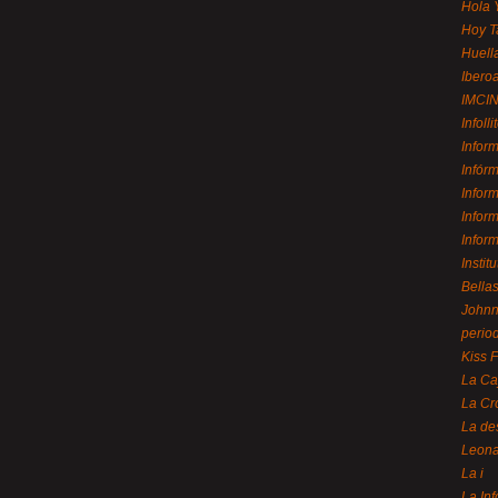
Hola 
Hoy T
Huell
Ibero
IMCI
Infolli
Infor
Infór
Infor
Infor
Infor
Instit
Bellas
Johnny
perio
Kiss 
La Ca
La Cr
La de
Leon
La i
La In