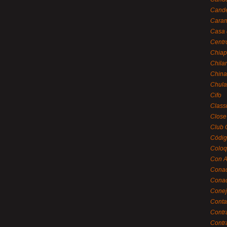
Cande
Caram
Casa 
Centr
Chiap
Chila
China
Chula
Cifo
Class
Close
Club 
Códig
Coloq
Con A
Cona
Conac
Conej
Conta
Contr
Contr