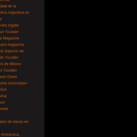
ada de la
lica Argentina en
o
ntro Digital
ue Yucatán
a Magazine
ario magazine
la Superior de
 de Yucatán
os de México
us Yucatán
pean Down
ome Association
hint
Viva
sior
nheit
vales de danza en
a Americana,