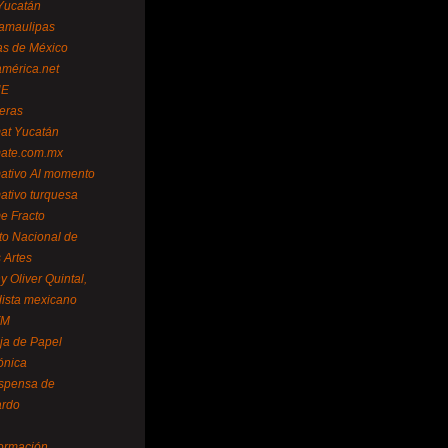
Yucatán
amaulipas
as de México
américa.net
NE
teras
mat Yucatán
mate.com.mx
mativo Al momento
mativo turquesa
me Fracto
uto Nacional de
 Artes
 Oliver Quintal,
dista mexicano
FM
ja de Papel
ónica
spensa de
ardo
formación