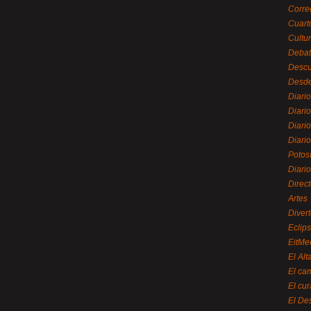
Corre
Cuart
Cultu
Debat
Desc
Desde
Diari
Diari
Diario
Diario
Potos
Diari
Direc
Artes
Divert
Eclip
EitMe
El Alt
El ca
El cu
El De