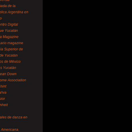
ada de la
lica Argentina en
o
ntro Digital
ue Yucatán
a Magazine
ario magazine
la Superior de
 de Yucatán
os de México
us Yucatán
pean Down
ome Association
hint
Viva
sior
nheit
vales de danza en
a Americana,