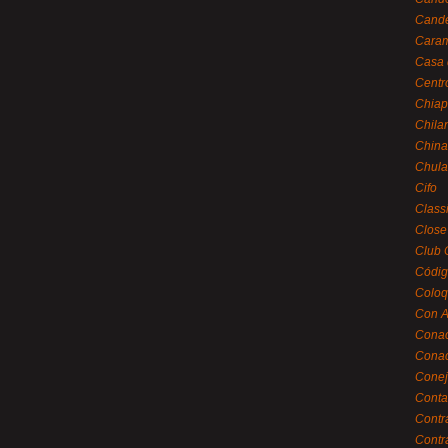
Cande
Caram
Casa 
Centr
Chiap
Chila
China
Chula
Cifo
Class
Close
Club 
Códig
Coloq
Con A
Cona
Conac
Conej
Conta
Contr
Contr