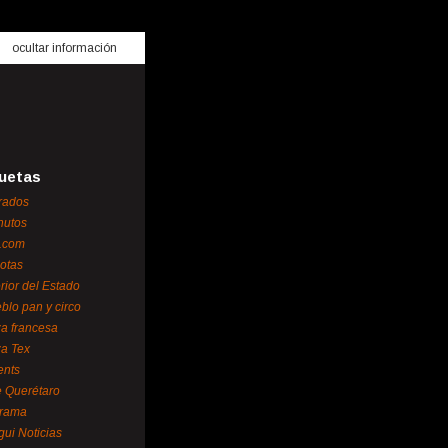
ocultar información
uetas
rados
nutos
.com
otas
erior del Estado
blo pan y circo
za francesa
za Tex
ents
 Querétaro
orama
gui Noticias