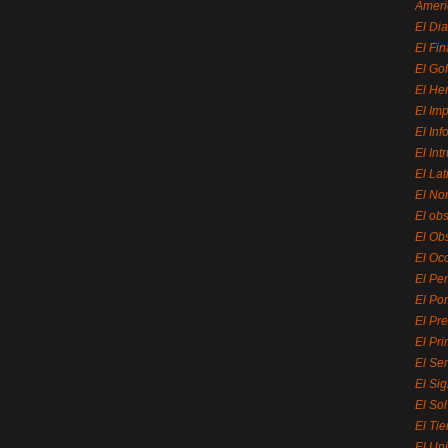
Ameri
El Di
El Fi
El Gol
El He
El Imp
El In
El Int
El La
El Nor
El ob
El Ob
El Oc
El Pe
El Por
El Pr
El Pri
El Se
El Sig
El So
El Ti
El Uni