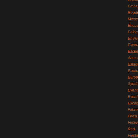
Embaj
Repúb
Méxic
Encue
Enfoq
EnViv
Escen
Escue
Artes
Estad
Estat
Euro
Syndr
Event 
Event
Excel
Fahre
Feest
Festi
Red
Fiest