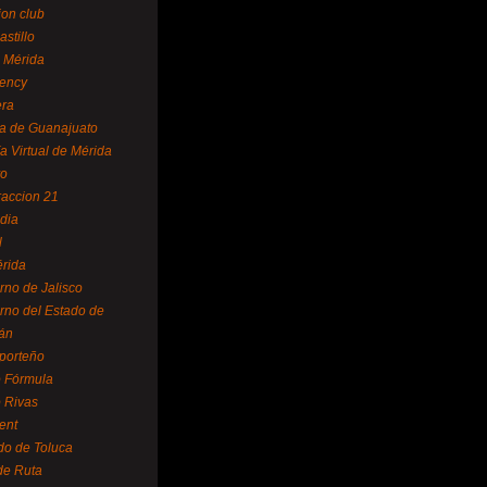
ion club
astillo
 Mérida
ency
era
a de Guanajuato
a Virtual de Mérida
yo
accion 21
dia
l
rida
rno de Jalisco
rno del Estado de
án
 porteño
 Fórmula
 Rivas
ent
do de Toluca
de Ruta