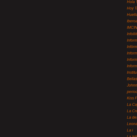
Hola 
Hoy T
Huell
Ibero
IMCI
Infolli
Infor
Infór
Infor
Infor
Infor
Instit
Bellas
Johnny
perio
Kiss 
La Ca
La Cr
La de
Leon
La i
La In