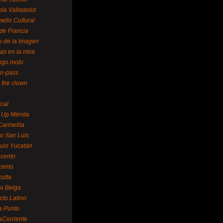
la Valladolid
ello Cultural
de Francia
o de la Imagen
as en la mira
ngo.mobi
n-pass
 the clown
ical
 Up Mérida
Carmelita
o San Luis
uio Yucatán
cento
cento
ulta
o Belga
cto Latino
a Punto
aCorriente