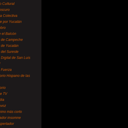
o Cultural
oscuro
ra Colectiva
e por Yucatán
ubro
 el Balcón
o de Campeche
o de Yucatán
 del Sureste
 Digital de San Luis
í
o Fuerza
torio Hispano de las
orio
se TV
dia
avoz
mino más corto
rador insomne
spertador