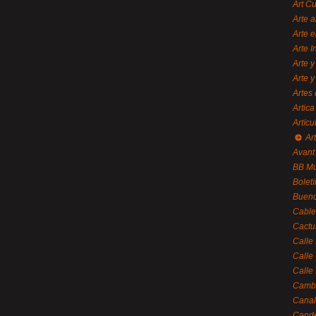
Art C
Arte a
Arte e
Arte 
Arte y
Arte y
Artes 
Artica
Artícu
Art
Avant
BB M
Bolet
Bueno
Cable
Cactu
Calle
Calle
Calle
Cambi
Canal
Cande