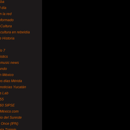
uba
l día
n la red
Informado
 Cultura
 cultura en rebeldía
e Historia
lo 7
istics
 music news
undo
ín México
s días Mérida
noticias Yucatán
s Lab
 55
 60 SIPSE
 México.com
o del Sureste
 Once (IPN)
la Tizimín