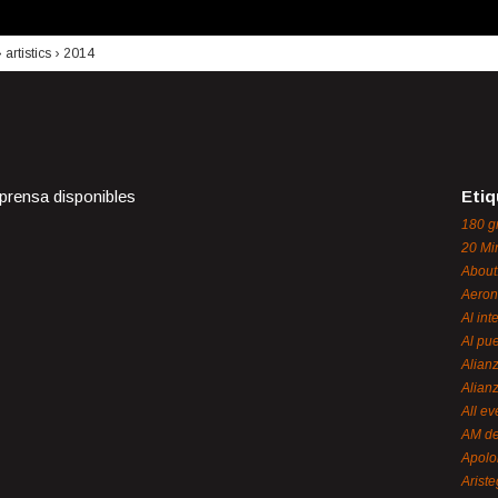
›
artistics
›
2014
 prensa disponibles
Etiq
180 g
20 Mi
About
Aeron
Al int
Al pue
Alian
Alian
All ev
AM de
Apol
Ariste