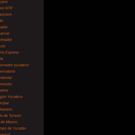
cano
ario NTR
nanciero
fo
raldo
arcial
formador
ruso
tino Expreso
te
servador yucateco
servatorio
cidental
ninsular
venir
egón Yucateco
ncipal
manario
lo de Torreón
l de México
empo de Yucatán
versal