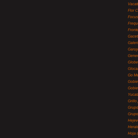
Vacat
Flor C
Focus
Frequ
Front
Gacet
Galerí
Garu
Gener
Globe
Gloca
Go Mé
Gobie
Gobie
Yucat
Grillo
Grupo
Grupo
Hejev
Heral
Hoja 