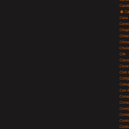
Cande
Ca
Casa 
Centr
Chiap
Chila
China
Chula
Cifo
Class
Close
Club 
Códig
Coloq
Con A
Cona
Conac
Conej
Conta
Contr
Contr