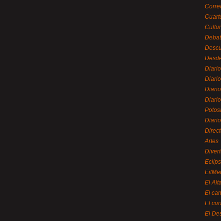
Corre
Cuart
Cultu
Debat
Desc
Desde
Diari
Diari
Diario
Diario
Potos
Diari
Direc
Artes
Divert
Eclip
EitMe
El Alt
El ca
El cu
El De