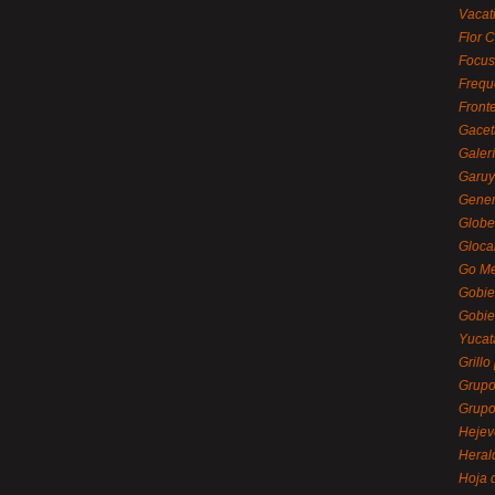
Vacat
Flor C
Focus
Frequ
Front
Gacet
Galerí
Garu
Gener
Globe
Gloca
Go Mé
Gobie
Gobie
Yucat
Grillo
Grupo
Grupo
Hejev
Heral
Hoja 