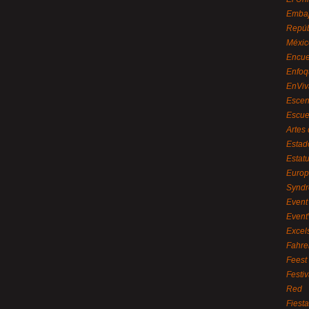
Embaj
Repúb
Méxic
Encue
Enfoq
EnViv
Escen
Escue
Artes
Estad
Estat
Euro
Syndr
Event 
Event
Excel
Fahre
Feest
Festi
Red
Fiest