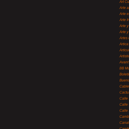
Art C
Arte a
Arte e
Arte 
Arte y
Arte y
Artes 
Artica
Artícu
Artisti
Avant
BB M
Bolet
Bueno
Cable
Cactu
Calle
Calle
Calle
Cambi
Canal
Cande