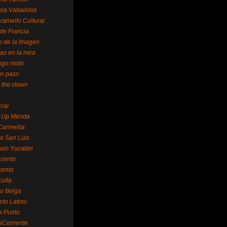
la Valladolid
ramello Cultural
de Francia
o de la Imagen
as en la mira
ngo.mobi
n-pass
 the clown
ical
 Up Mérida
Carmelita
o San Luis
uio Yucatán
cento
cento
ulta
o Belga
cto Latino
a Punto
aCorriente