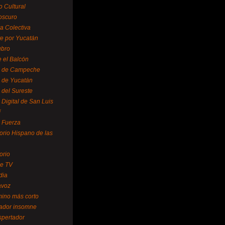
o Cultural
oscuro
ra Colectiva
e por Yucatán
ubro
 el Balcón
o de Campeche
o de Yucatán
 del Sureste
 Digital de San Luis
í
o Fuerza
torio Hispano de las
orio
se TV
dia
avoz
mino más corto
rador insomne
spertador