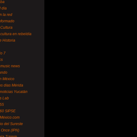
uba
l día
n la red
Informado
 Cultura
 cultura en rebeldía
e Historia
lo 7
cs
 music news
undo
ín México
s días Mérida
noticias Yucatán
s Lab
 55
 60 SIPSE
 México.com
o del Sureste
 Once (IPN)
la Tizimín