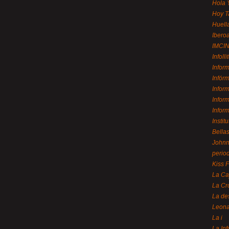
Hola 
Hoy T
Huell
Ibero
IMCI
Infolli
Infor
Infór
Infor
Infor
Infor
Instit
Bellas
Johnny
perio
Kiss 
La Ca
La Cr
La de
Leon
La i
La In