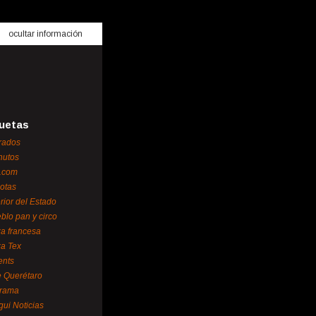
ocultar información
uetas
rados
nutos
.com
otas
erior del Estado
blo pan y circo
za francesa
za Tex
ents
 Querétaro
orama
gui Noticias