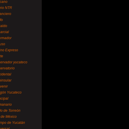
cano
ario NTR
nanciero
fo
raldo
arcial
formador
ruso
tino Expreso
te
servador yucateco
servatorio
cidental
ninsular
venir
egón Yucateco
ncipal
manario
lo de Torreón
l de México
empo de Yucatán
versal