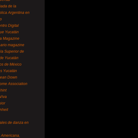
ada de la
lica Argentina en
o
ntro Digital
ue Yucatán
a Magazine
ario magazine
la Superior de
 de Yucatán
os de México
us Yucatán
pean Down
ome Association
hint
Viva
sior
nheit
vales de danza en
a Americana,