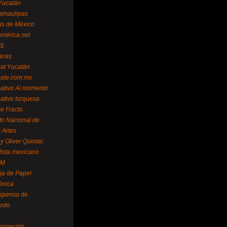
Yucatán
amaulipas
as de México
américa.net
NE
teras
mat Yucatán
mate.com.mx
mativo Al momento
mativo turquesa
me Fracto
uto Nacional de
 Artes
 Oliver Quintal,
dista mexicano
FM
ja de Papel
ónica
spensa de
ardo
formación