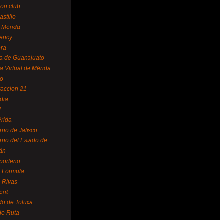
ion club
astillo
 Mérida
ency
era
a de Guanajuato
a Virtual de Mérida
yo
accion 21
dia
l
rida
rno de Jalisco
rno del Estado de
án
 porteño
 Fórmula
 Rivas
ent
do de Toluca
de Ruta