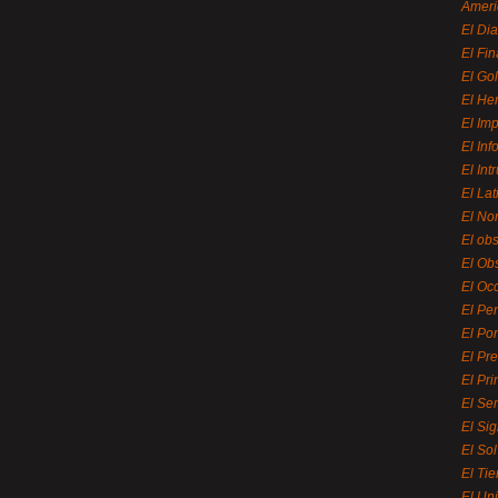
Ameri
El Di
El Fi
El Gol
El He
El Imp
El In
El Int
El La
El Nor
El ob
El Ob
El Oc
El Pe
El Por
El Pr
El Pri
El Se
El Sig
El So
El Ti
El Uni