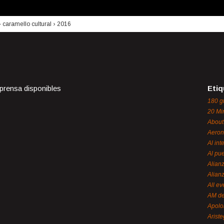
›
caramello cultural
›
2016
 prensa disponibles
Etiq
180 g
20 Mi
About
Aeron
Al int
Al pue
Alian
Alian
All ev
AM de
Apol
Ariste