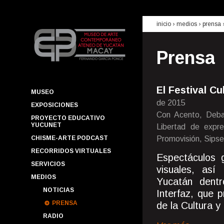
inicio
› medios ›
prensa
Prensa
El Festival Cu
MUSEO
de 2015
EXPOSICIONES
Con Acento, Debat
PROYECTO EDUCATIVO
YUCUNET
Libertad de expre
CHISME-ARTE PODCAST
Promovisión, Sipse
RECORRIDOS VIRTUALES
Espectáculos g
SERVICIOS
visuales, así
MEDIOS
Yucatán dent
NOTICIAS
Interfaz, que 
PRENSA
de la Cultura y
RADIO