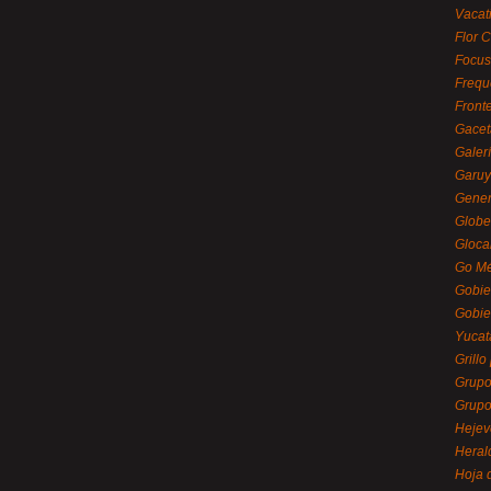
Vacat
Flor C
Focus
Frequ
Front
Gacet
Galerí
Garu
Gener
Globe
Gloca
Go Mé
Gobie
Gobie
Yucat
Grillo
Grupo
Grupo
Hejev
Heral
Hoja 