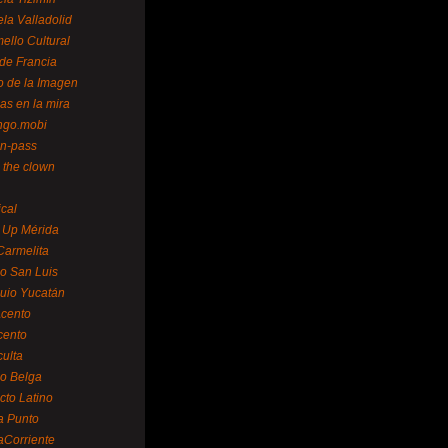
la Valladolid
ello Cultural
de Francia
o de la Imagen
as en la mira
ngo.mobi
n-pass
 the clown
ical
 Up Mérida
Carmelita
o San Luis
uio Yucatán
cento
cento
ulta
o Belga
cto Latino
a Punto
aCorriente