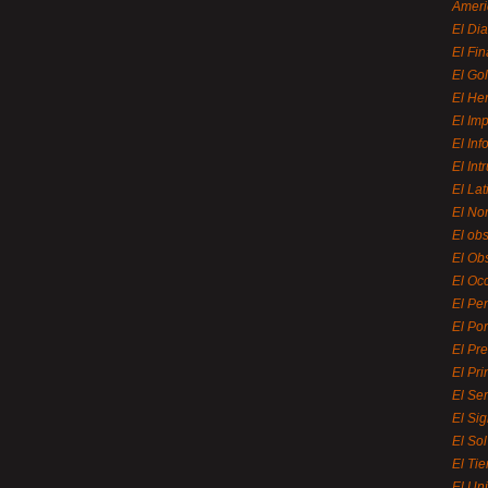
Ameri
El Di
El Fi
El Gol
El He
El Imp
El In
El Int
El La
El Nor
El ob
El Ob
El Oc
El Pe
El Por
El Pr
El Pri
El Se
El Sig
El So
El Ti
El Uni