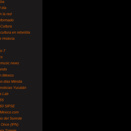
uba
l día
n la red
Informado
 Cultura
 cultura en rebeldía
e Historia
lo 7
cs
 music news
undo
ín México
s días Mérida
noticias Yucatán
s Lab
 55
 60 SIPSE
 México.com
o del Sureste
 Once (IPN)
la Tizimín