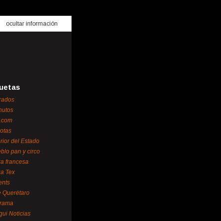
ocultar información
uetas
rados
nutos
.com
otas
erior del Estado
blo pan y circo
za francesa
za Tex
ents
 Querétaro
orama
gui Noticias