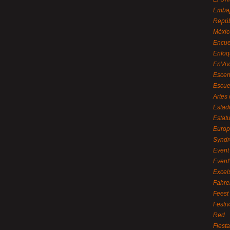
Embaj
Repúb
Méxic
Encue
Enfoq
EnViv
Escen
Escue
Artes
Estad
Estat
Euro
Syndr
Event 
Event
Excel
Fahre
Feest
Festi
Red
Fiest