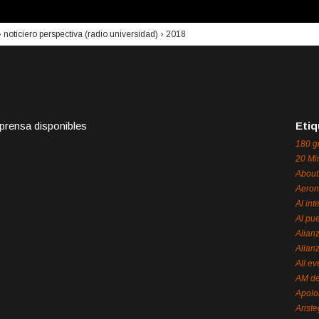
›
noticiero perspectiva (radio universidad)
›
2018
 prensa disponibles
Etiq
180 g
20 Mi
About
Aeron
Al int
Al pue
Alian
Alian
All ev
AM de
Apol
Ariste