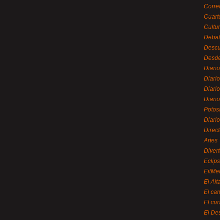
Corre
Cuart
Cultu
Debat
Desc
Desde
Diari
Diari
Diario
Diario
Potos
Diari
Direc
Artes
Divert
Eclip
EitMe
El Alt
El ca
El cu
El De