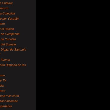
o Cultural
oscuro
ra Colectiva
e por Yucatán
ubro
 el Balcón
o de Campeche
o de Yucatán
 del Sureste
 Digital de San Luis
í
o Fuerza
torio Hispano de las
orio
se TV
dia
avoz
mino más corto
rador insomne
spertador