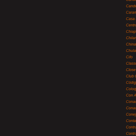
Cande
Caram
Casa 
Centr
Chiap
Chila
China
Chula
Cifo
Class
Close
Club 
Códig
Coloq
Con A
Cona
Conac
Conej
Conta
Contr
Contr