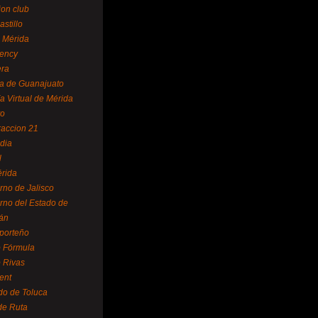
ion club
astillo
 Mérida
ency
era
a de Guanajuato
a Virtual de Mérida
yo
accion 21
dia
l
rida
rno de Jalisco
rno del Estado de
án
 porteño
 Fórmula
 Rivas
ent
do de Toluca
de Ruta