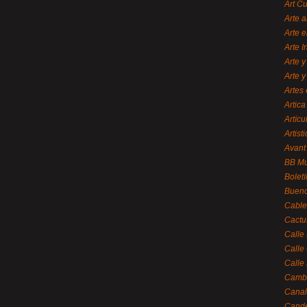
Art C
Arte a
Arte e
Arte 
Arte y
Arte y
Artes 
Artica
Artícu
Artisti
Avant
BB M
Bolet
Bueno
Cable
Cactu
Calle
Calle
Calle
Cambi
Canal
Cande