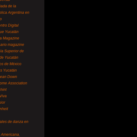
ada de la
lica Argentina en
o
ntro Digital
ue Yucatán
a Magazine
ario magazine
la Superior de
 de Yucatán
os de México
us Yucatán
pean Down
ome Association
hint
Viva
sior
nheit
vales de danza en
a Americana,