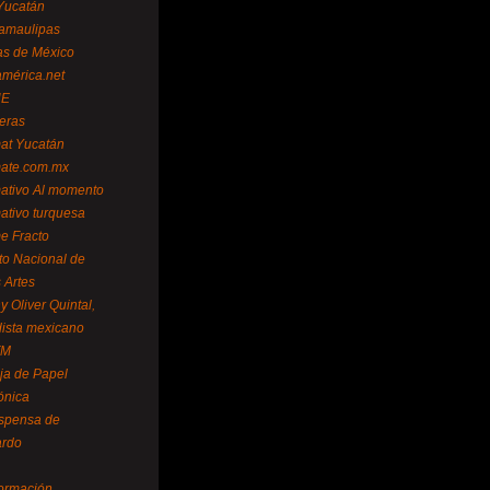
Yucatán
amaulipas
as de México
américa.net
NE
teras
mat Yucatán
mate.com.mx
mativo Al momento
mativo turquesa
me Fracto
uto Nacional de
 Artes
 Oliver Quintal,
dista mexicano
FM
ja de Papel
ónica
spensa de
ardo
formación