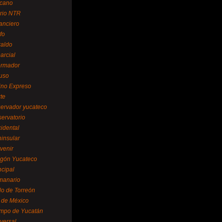
cano
ario NTR
nanciero
fo
raldo
arcial
formador
ruso
tino Expreso
te
servador yucateco
servatorio
cidental
ninsular
venir
egón Yucateco
ncipal
manario
lo de Torreón
l de México
empo de Yucatán
versal