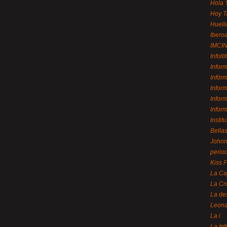
Hola 
Hoy T
Huell
Ibero
IMCI
Infolli
Infor
Infór
Infor
Infor
Infor
Instit
Bellas
Johnny
perio
Kiss 
La Ca
La Cr
La de
Leon
La i
La In