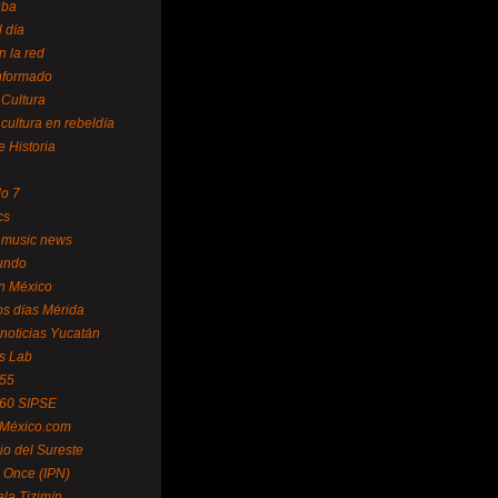
uba
l día
n la red
Informado
 Cultura
 cultura en rebeldía
e Historia
lo 7
cs
 music news
undo
ín México
s días Mérida
noticias Yucatán
s Lab
 55
 60 SIPSE
 México.com
o del Sureste
 Once (IPN)
la Tizimín