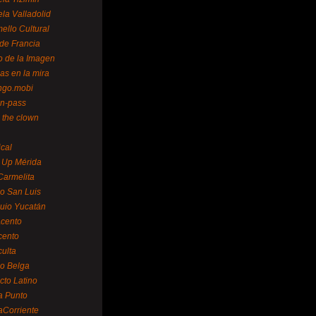
la Valladolid
ello Cultural
de Francia
o de la Imagen
as en la mira
ngo.mobi
n-pass
 the clown
ical
 Up Mérida
Carmelita
o San Luis
uio Yucatán
cento
cento
ulta
o Belga
cto Latino
a Punto
aCorriente