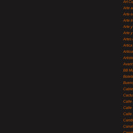
Art C
Arte a
Arte e
Arte 
Arte y
Arte y
Artes 
Artica
Artícu
Artisti
Avant
BB M
Bolet
Bueno
Cable
Cactu
Calle
Calle
Calle
Cambi
Canal
Cande