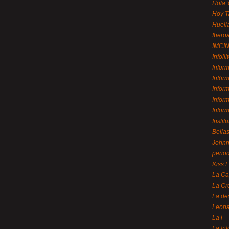
Hola 
Hoy T
Huell
Ibero
IMCI
Infolli
Infor
Infór
Infor
Infor
Infor
Instit
Bellas
Johnny
perio
Kiss 
La Ca
La Cr
La de
Leon
La i
La In