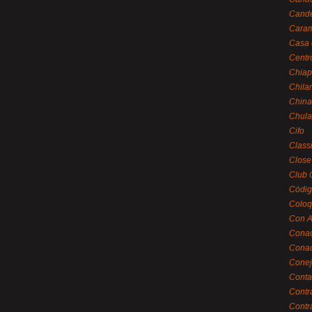
Cande
Caram
Casa 
Centr
Chiap
Chila
China
Chula
Cifo
Class
Close
Club 
Códig
Coloq
Con A
Cona
Conac
Conej
Conta
Contr
Contr