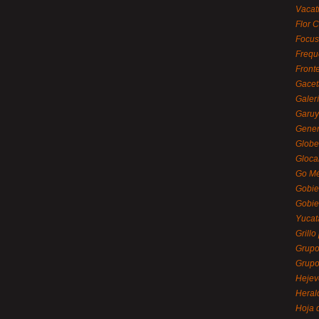
Vacat
Flor C
Focus
Frequ
Front
Gacet
Galerí
Garu
Gener
Globe
Gloca
Go Mé
Gobie
Gobie
Yucat
Grillo
Grupo
Grupo
Hejev
Heral
Hoja 