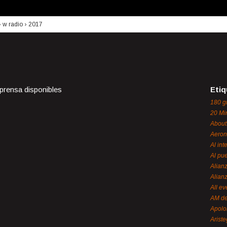
›
w radio
›
2017
 prensa disponibles
Etiq
180 g
20 Mi
About
Aeron
Al int
Al pue
Alian
Alian
All ev
AM de
Apol
Ariste