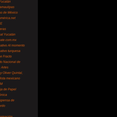
Yucatán
amaulipas
as de México
américa.net
NE
teras
mat Yucatán
mate.com.mx
mativo Al momento
mativo turquesa
me Fracto
uto Nacional de
 Artes
 Oliver Quintal,
dista mexicano
FM
ja de Papel
ónica
spensa de
ardo
formación