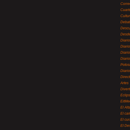
Corre
Cuart
Cultu
Debat
Desc
Desde
Diari
Diari
Diario
Diario
Potos
Diari
Direc
Artes
Divert
Eclip
EitMe
El Alt
El ca
El cu
El De