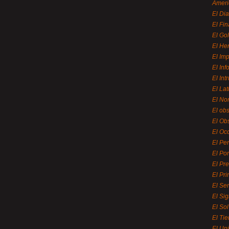
Ameri
El Di
El Fi
El Gol
El He
El Imp
El In
El Int
El La
El Nor
El ob
El Ob
El Oc
El Pe
El Por
El Pr
El Pri
El Se
El Sig
El So
El Ti
El Uni