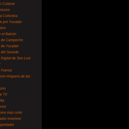
o Cultural
oscuro
ra Colectiva
e por Yucatán
ubro
 el Balcón
o de Campeche
o de Yucatán
 del Sureste
 Digital de San Luis
í
o Fuerza
torio Hispano de las
orio
se TV
dia
avoz
mino más corto
rador insomne
spertador