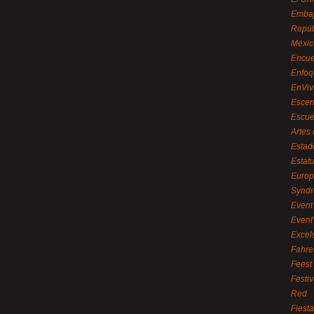
Embaj
Repúb
Méxic
Encue
Enfoq
EnViv
Escen
Escue
Artes
Estad
Estat
Euro
Syndr
Event 
Event
Excel
Fahre
Feest
Festi
Red
Fiest