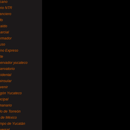
cano
ario NTR
nanciero
fo
raldo
arcial
formador
ruso
tino Expreso
te
servador yucateco
servatorio
cidental
ninsular
venir
egón Yucateco
ncipal
manario
lo de Torreón
l de México
empo de Yucatán
versal