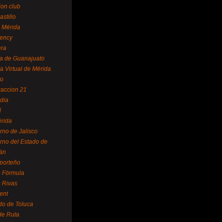
ion club
astillo
 Mérida
ency
era
a de Guanajuato
a Virtual de Mérida
yo
accion 21
dia
l
rida
rno de Jalisco
rno del Estado de
án
 porteño
 Fórmula
 Rivas
ent
do de Toluca
de Ruta