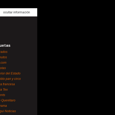
ocultar información
uetas
rados
nutos
.com
otas
erior del Estado
blo pan y circo
za francesa
za Tex
ents
 Querétaro
orama
gui Noticias