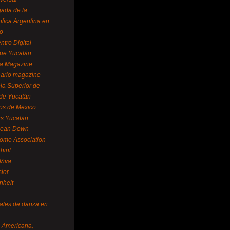
ada de la
lica Argentina en
o
ntro Digital
ue Yucatán
a Magazine
ario magazine
la Superior de
 de Yucatán
os de México
us Yucatán
pean Down
ome Association
hint
Viva
sior
nheit
vales de danza en
a Americana,