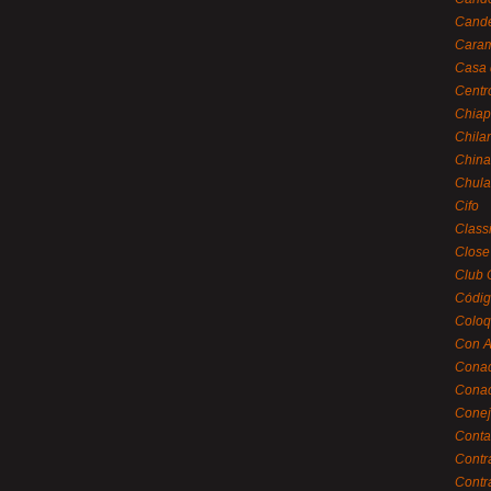
Cande
Caram
Casa 
Centr
Chiap
Chila
China
Chula
Cifo
Class
Close
Club 
Códig
Coloq
Con A
Cona
Conac
Conej
Conta
Contr
Contr