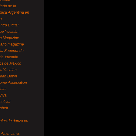
ada de la
lica Argentina en
o
ntro Digital
ue Yucatán
a Magazine
ario magazine
la Superior de
 de Yucatán
os de México
us Yucatán
pean Down
ome Association
hint
Viva
celsior
nheit
vales de danza en
a Americana,