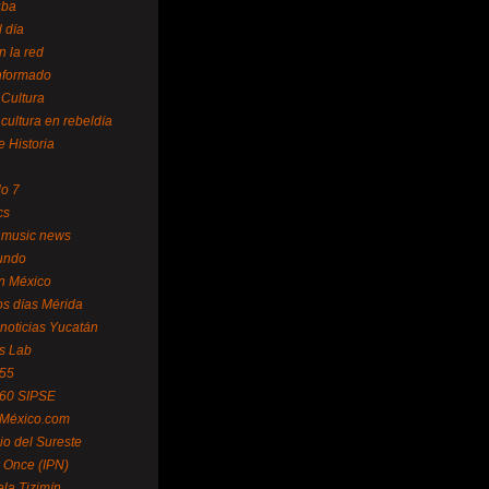
uba
l día
n la red
Informado
 Cultura
 cultura en rebeldía
e Historia
lo 7
cs
 music news
undo
ín México
s días Mérida
noticias Yucatán
s Lab
 55
 60 SIPSE
 México.com
o del Sureste
 Once (IPN)
la Tizimín