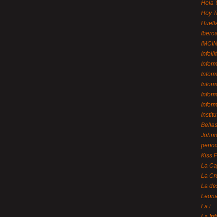
Hola 
Hoy T
Huell
Ibero
IMCI
Infolli
Infor
Infór
Infor
Infor
Infor
Instit
Bellas
Johnny
perio
Kiss 
La Ca
La Cr
La de
Leon
La i
La In