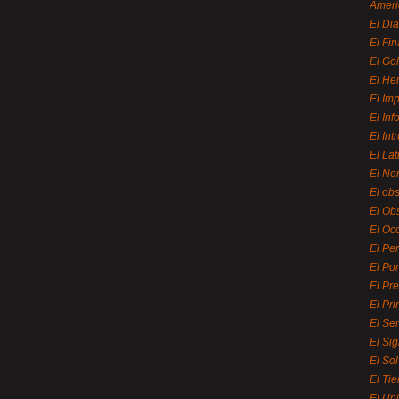
Ameri
El Di
El Fi
El Gol
El He
El Imp
El In
El Int
El La
El Nor
El ob
El Ob
El Oc
El Pe
El Por
El Pr
El Pri
El Se
El Sig
El So
El Ti
El Uni