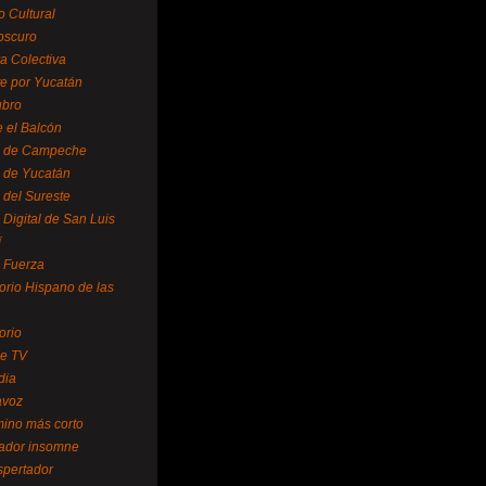
o Cultural
oscuro
ra Colectiva
e por Yucatán
ubro
 el Balcón
o de Campeche
o de Yucatán
 del Sureste
 Digital de San Luis
í
o Fuerza
torio Hispano de las
orio
se TV
dia
avoz
mino más corto
rador insomne
spertador