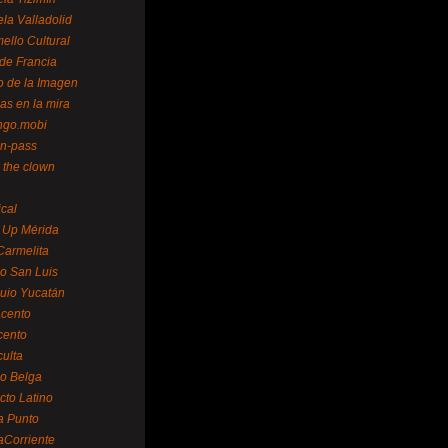
la Valladolid
ello Cultural
de Francia
o de la Imagen
as en la mira
ngo.mobi
n-pass
 the clown
ical
 Up Mérida
Carmelita
o San Luis
uio Yucatán
cento
cento
ulta
o Belga
cto Latino
a Punto
aCorriente