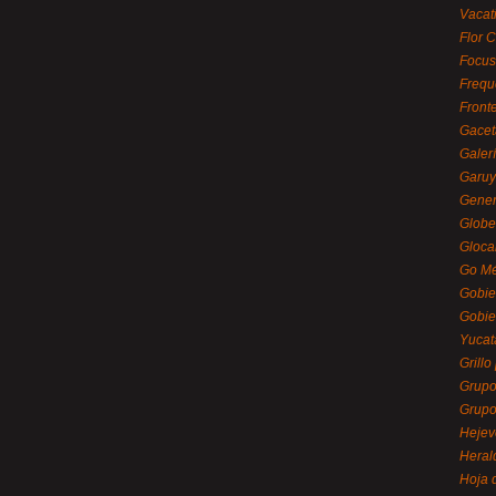
Vacat
Flor C
Focus
Frequ
Front
Gacet
Galerí
Garu
Gener
Globe
Gloca
Go Mé
Gobie
Gobie
Yucat
Grillo
Grupo
Grupo
Hejev
Heral
Hoja 