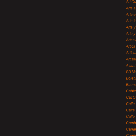
Art C
Arte a
Arte e
Arte 
Arte y
Arte y
Artes 
Artica
Artícu
Artisti
Avant
BB M
Bolet
Bueno
Cable
Cactu
Calle
Calle
Calle
Cambi
Canal
Cande