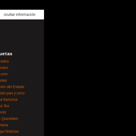
ocultar información
uetas
rados
nutos
.com
otas
erior del Estado
blo pan y circo
za francesa
za Tex
ents
 Querétaro
orama
gui Noticias