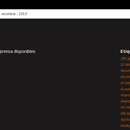
›
excelsior
›
2013
 prensa disponibles
Etiq
180 g
20 Mi
About
Aeron
Al int
Al pue
Alian
Alian
All ev
AM de
Apol
Ariste