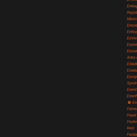
Embaj
Repúb
Méxic
Encue
Enfoq
EnViv
Escen
Escue
Artes
Estad
Estat
Euro
Syndr
Event 
Event
Ex
Fahre
Feest
Festi
Red
Fiest