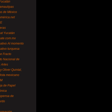
Yucatán
amaulipas
as de México
américa.net
NE
teras
mat Yucatán
mate.com.mx
mativo Al momento
mativo turquesa
me Fracto
uto Nacional de
 Artes
 Oliver Quintal,
dista mexicano
FM
ja de Papel
ónica
spensa de
ardo
formación