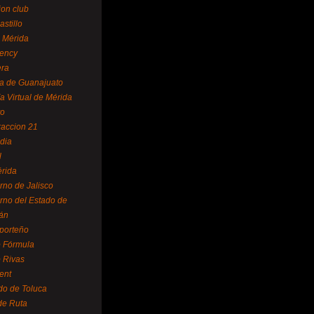
ion club
astillo
 Mérida
ency
era
a de Guanajuato
a Virtual de Mérida
yo
accion 21
dia
l
rida
rno de Jalisco
rno del Estado de
án
 porteño
 Fórmula
 Rivas
ent
do de Toluca
de Ruta