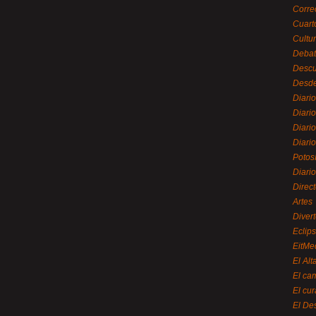
Corre
Cuart
Cultu
Debat
Desc
Desde
Diari
Diari
Diario
Diario
Potos
Diari
Direc
Artes
Divert
Eclip
EitMe
El Alt
El ca
El cu
El De