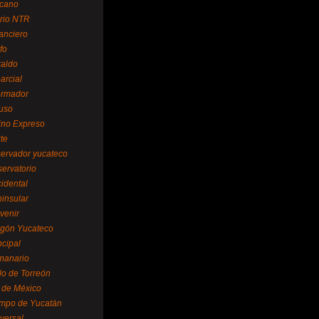
cano
ario NTR
nanciero
fo
raldo
arcial
formador
ruso
tino Expreso
te
servador yucateco
servatorio
cidental
ninsular
venir
egón Yucateco
ncipal
manario
lo de Torreón
l de México
empo de Yucatán
versal