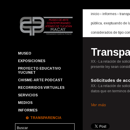
inicio
› informes ›
transp
pública, exeptuando de l
considerados de tipo con
Transpa
MUSEO
EXPOSICIONES
XX.- La relación de soli
presente ley sean consid
PROYECTO EDUCATIVO
YUCUNET
Solicitudes de ac
CHISME-ARTE PODCAST
XX.- La relación de soli
RECORRIDOS VIRTUALES
datos que en terminos de
SERVICIOS
MEDIOS
Ver más
INFORMES
TRANSPARENCIA