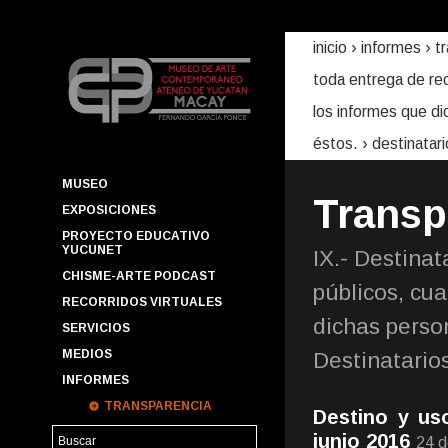
inicio
› informes ›
t
toda entrega de rec
los informes que d
éstos.
› destinatar
MUSEO
Transp
EXPOSICIONES
PROYECTO EDUCATIVO
YUCUNET
IX.- Destinat
CHISME-ARTE PODCAST
públicos, cu
RECORRIDOS VIRTUALES
dichas perso
SERVICIOS
MEDIOS
Destinatario
INFORMES
TRANSPARENCIA
Destino y us
junio 2016
24 d