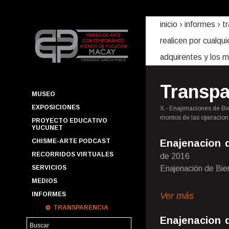
inicio
› informes ›
t
realicen por cualqui
adquirentes y los 
Transpa
MUSEO
EXPOSICIONES
X.- Enajenaciones de Bien
montos de las operacion
PROYECTO EDUCATIVO
YUCUNET
CHISME-ARTE PODCAST
Enajenacion 
RECORRIDOS VIRTUALES
de 2016
SERVICIOS
Enajenación de Bi
MEDIOS
Ver más
INFORMES
TRANSPARENCIA
Enajenacion 