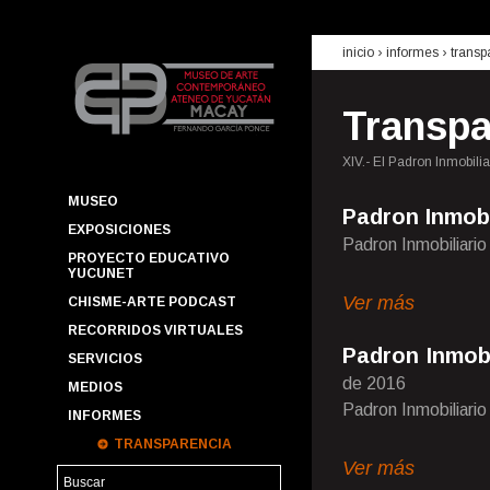
inicio
› informes ›
transp
Transpa
XIV.- El Padron Inmobili
MUSEO
Padron Inmobi
EXPOSICIONES
Padron Inmobiliari
PROYECTO EDUCATIVO
YUCUNET
Ver más
CHISME-ARTE PODCAST
RECORRIDOS VIRTUALES
Padron Inmobi
SERVICIOS
de 2016
MEDIOS
Padron Inmobiliari
INFORMES
TRANSPARENCIA
Ver más