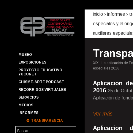
inicio
› informes ›
t
especiales y el ori
auxiliares especial
Transpa
MUSEO
EXPOSICIONES
XIX.- La aplicación de Fo
especiales 2016
PROYECTO EDUCATIVO
YUCUNET
CHISME-ARTE PODCAST
Aplicacion d
2016
RECORRIDOS VIRTUALES
25 de Octu
SERVICIOS
Aplicación de fondo
MEDIOS
Ver más
INFORMES
TRANSPARENCIA
Aplicacion 