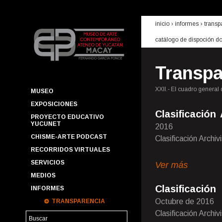
inicio
› informes ›
transp
catálogo de dispoción d
Transpa
XXII.- El cuadro general 
MUSEO
EXPOSICIONES
Clasificación
PROYECTO EDUCATIVO
YUCUNET
2016
CHISME-ARTE PODCAST
Clasificación Archiv
RECORRIDOS VIRTUALES
SERVICIOS
Ver más
MEDIOS
Clasificació
INFORMES
Octubre de 2016
TRANSPARENCIA
Clasificación Archiv