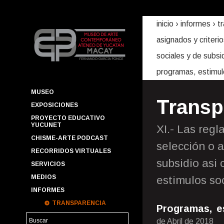
inicio
› informes ›
t
asignados y criteri
sociales y de subsi
programas, estimul
MUSEO
Transp
EXPOSICIONES
PROYECTO EDUCATIVO
YUCUNET
XI.- Las regl
CHISME-ARTE PODCAST
selección o 
RECORRIDOS VIRTUALES
subsidio asi 
SERVICIOS
MEDIOS
estimulos so
INFORMES
TRANSPARENCIA
Programas, es
de Abril de 2018