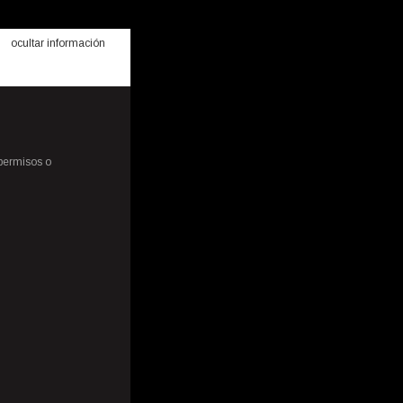
ocultar información
 permisos o