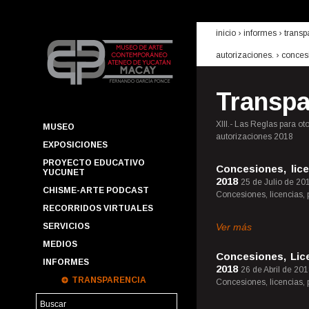
inicio
› informes ›
transp
autorizaciones.
› concesi
Transpa
XIII.- Las Reglas para o
MUSEO
autorizaciones 2018
EXPOSICIONES
PROYECTO EDUCATIVO
Concesiones, lic
YUCUNET
2018
25 de Julio de 20
CHISME-ARTE PODCAST
Concesiones, licencias,
RECORRIDOS VIRTUALES
SERVICIOS
Ver más
MEDIOS
Concesiones, Lic
INFORMES
2018
26 de Abril de 20
TRANSPARENCIA
Concesiones, licencias,